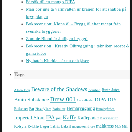
Försök till en mango DIPA
Man bör inte ta varmvatten ur kranen för att snabba på
bryggdagen
Bokrecension: Klona öl – Brygg öl efter recept från
svenska bryggerier
Zombie Blood är äntligen bryggd
Bokrecension : Kreativ Ölbryggning : tekniker, recept &
galna idéer
Ny batch Kludde står nu och jäser
Tags
Beware of the Shadows
Brain Juice
A New Hop
Bourbon
Brew 001
Brain Substance
DIPA
DIY
Corneliusfat
Hembryggning
Etiketter
Fat
Flaskfyllare
Förkultur
Humlegården
IPA
Kaffe
Imperial Stout
Kaffeporter
jäst
Kickstarter
maltkross
Kolsyra
Lager
Laksil
Kylskåp
Lakrits
magnetomrörare
Malt Mill