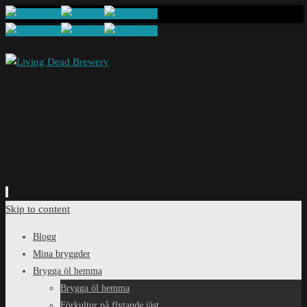
Skip to content
Blogg
Mina bryggder
Brygga öl hemma
Brygga öl hemma
Förkultur på flytande jäst