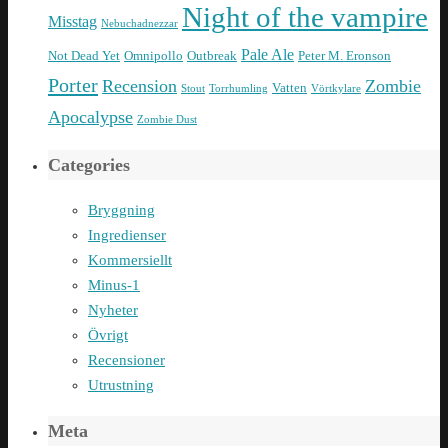
Night of the vampire
Misstag
Nebuchadnezzar
Pale Ale
Not Dead Yet
Omnipollo
Outbreak
Peter M. Eronson
Porter
Recension
Zombie
Vatten
Stout
Torrhumling
Vörtkylare
Apocalypse
Zombie Dust
Categories
Bryggning
Ingredienser
Kommersiellt
Minus-1
Nyheter
Övrigt
Recensioner
Utrustning
Meta