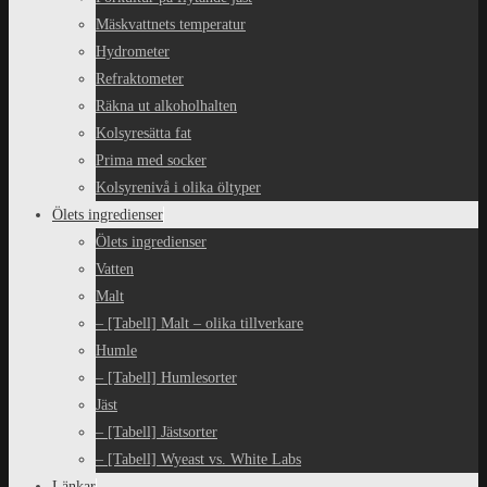
Mäskvattnets temperatur
Hydrometer
Refraktometer
Räkna ut alkoholhalten
Kolsyresätta fat
Prima med socker
Kolsyrenivå i olika öltyper
Ölets ingredienser
Ölets ingredienser
Vatten
Malt
– [Tabell] Malt – olika tillverkare
Humle
– [Tabell] Humlesorter
Jäst
– [Tabell] Jästsorter
– [Tabell] Wyeast vs. White Labs
Länkar