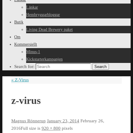
Länkar
Hembryggarbloggar
Butik
Living Dead Brewery paket
Om
Kommersiellt
Minus-1
Kickstarterkampanjen
Search for:
Search
«
Z-Virus
z-virus
Magnus Rönnerup
January 23, 2014
February 26,
2016
Full size is
920 × 800
pixels