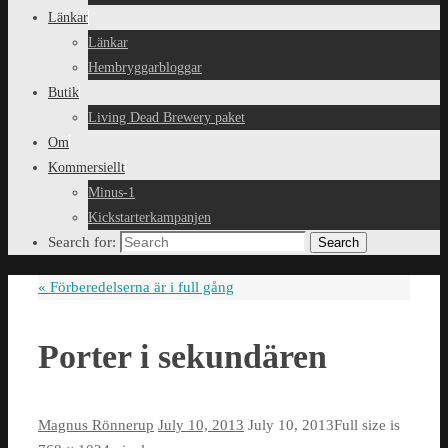
Länkar
Länkar
Hembryggarbloggar
Butik
Living Dead Brewery paket
Om
Kommersiellt
Minus-1
Kickstarterkampanjen
Search for:
Search
«
Förberedelserna är i full gång
Porter i sekundären
Magnus Rönnerup
July 10, 2013
July 10, 2013
Full size is