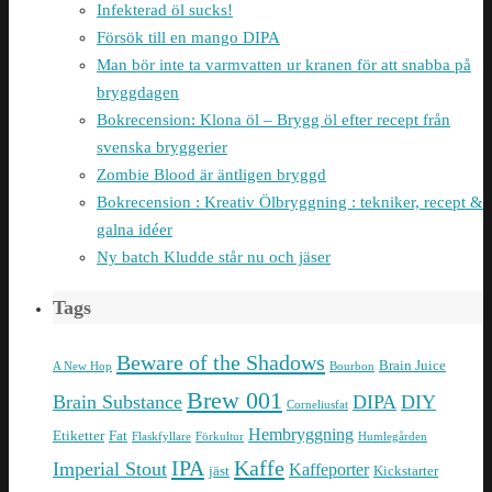
Infekterad öl sucks!
Försök till en mango DIPA
Man bör inte ta varmvatten ur kranen för att snabba på
bryggdagen
Bokrecension: Klona öl – Brygg öl efter recept från
svenska bryggerier
Zombie Blood är äntligen bryggd
Bokrecension : Kreativ Ölbryggning : tekniker, recept &
galna idéer
Ny batch Kludde står nu och jäser
Tags
Beware of the Shadows
Brain Juice
A New Hop
Bourbon
Brew 001
Brain Substance
DIPA
DIY
Corneliusfat
Hembryggning
Etiketter
Fat
Flaskfyllare
Förkultur
Humlegården
IPA
Kaffe
Imperial Stout
Kaffeporter
jäst
Kickstarter