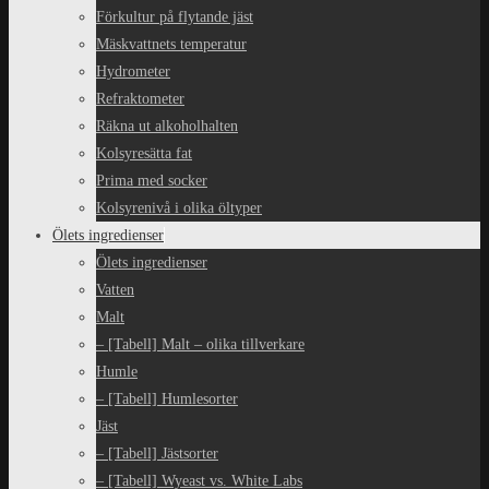
Förkultur på flytande jäst
Mäskvattnets temperatur
Hydrometer
Refraktometer
Räkna ut alkoholhalten
Kolsyresätta fat
Prima med socker
Kolsyrenivå i olika öltyper
Ölets ingredienser
Ölets ingredienser
Vatten
Malt
– [Tabell] Malt – olika tillverkare
Humle
– [Tabell] Humlesorter
Jäst
– [Tabell] Jästsorter
– [Tabell] Wyeast vs. White Labs