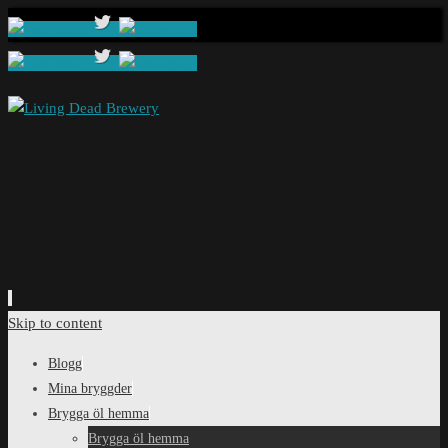
Skip to content
Blogg
Mina bryggder
Brygga öl hemma
Brygga öl hemma