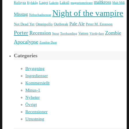
maltkross
Kolsyra
Lager
Laksil
Kylskåp
Lakrits
magnetomrörare
Malt Mill
Night of the vampire
Misstag
Nebuchadnezzar
Pale Ale
Not Dead Yet
Omnipollo
Outbreak
Peter M. Eronson
Porter
Recension
Zombie
Vatten
Stout
Torrhumling
Vörtkylare
Apocalypse
Zombie Dust
Categories
Bryggning
Ingredienser
Kommersiellt
Minus-1
Nyheter
Övrigt
Recensioner
Utrustning