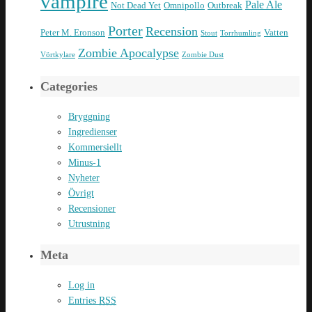
vampire
Pale Ale
Not Dead Yet
Omnipollo
Outbreak
Porter
Recension
Peter M. Eronson
Vatten
Stout
Torrhumling
Zombie Apocalypse
Vörtkylare
Zombie Dust
Categories
Bryggning
Ingredienser
Kommersiellt
Minus-1
Nyheter
Övrigt
Recensioner
Utrustning
Meta
Log in
Entries
RSS