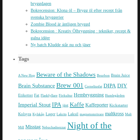
bryggdagen
Bokrecension: Klona öl – Brygg öl efter recept från
svenska bryggerier
Zombie Blood är äntligen bryggd
Bokrecension : Kreativ Ölbryggning : tekniker, recept &
galna idéer
Ny batch Kludde står nu och jäser
Tags
Beware of the Shadows
Brain Juice
A New Hop
Bourbon
Brew 001
Brain Substance
DIPA
DIY
Corneliusfat
Hembryggning
Etiketter
Fat
Flaskfyllare
Förkultur
Humlegården
IPA
Kaffe
Imperial Stout
Kaffeporter
jäst
Kickstarter
maltkross
Kolsyra
Lager
Laksil
Kylskåp
Lakrits
magnetomrörare
Malt
Night of the
Misstag
Mill
Nebuchadnezzar