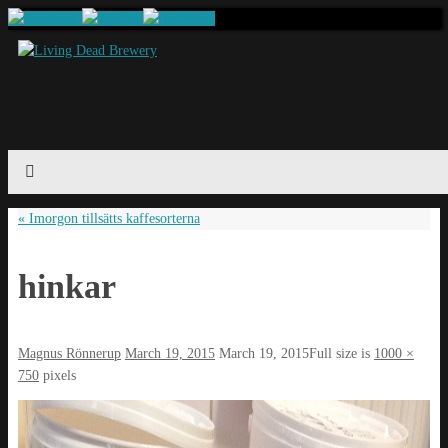
«
Imorgon tillsätts kaffesorterna
hinkar
Magnus Rönnerup
March 19, 2015
March 19, 2015
Full size is
1000 ×
750
pixels