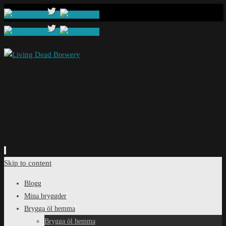
Skip to content
Blogg
Mina bryggder
Brygga öl hemma
Brygga öl hemma