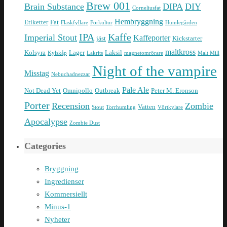
Brew 001
Brain Substance
DIPA
DIY
Corneliusfat
Hembryggning
Etiketter
Fat
Flaskfyllare
Förkultur
Humlegården
IPA
Kaffe
Imperial Stout
Kaffeporter
jäst
Kickstarter
maltkross
Kolsyra
Lager
Laksil
Kylskåp
Lakrits
magnetomrörare
Malt Mill
Night of the vampire
Misstag
Nebuchadnezzar
Pale Ale
Not Dead Yet
Omnipollo
Outbreak
Peter M. Eronson
Porter
Recension
Zombie
Vatten
Stout
Torrhumling
Vörtkylare
Apocalypse
Zombie Dust
Categories
Bryggning
Ingredienser
Kommersiellt
Minus-1
Nyheter