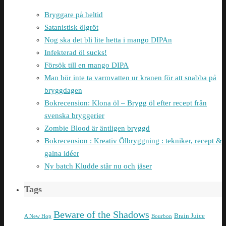
Bryggare på heltid
Satanistisk ölgröt
Nog ska det bli lite hetta i mango DIPAn
Infekterad öl sucks!
Försök till en mango DIPA
Man bör inte ta varmvatten ur kranen för att snabba på
bryggdagen
Bokrecension: Klona öl – Brygg öl efter recept från
svenska bryggerier
Zombie Blood är äntligen bryggd
Bokrecension : Kreativ Ölbryggning : tekniker, recept &
galna idéer
Ny batch Kludde står nu och jäser
Tags
Beware of the Shadows
Brain Juice
A New Hop
Bourbon