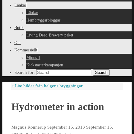
Länkar
Länkar
Hembryggarbloggar
Butik
Living Dead Brewery paket
Om
Kommersiellt
Minus-1
Kickstarterkampanjen
Search for:
Search
«
Lite bilder från helgens bryggningar
Hydrometer in action
Magnus Rönnerup
September 15, 2013
September 15,