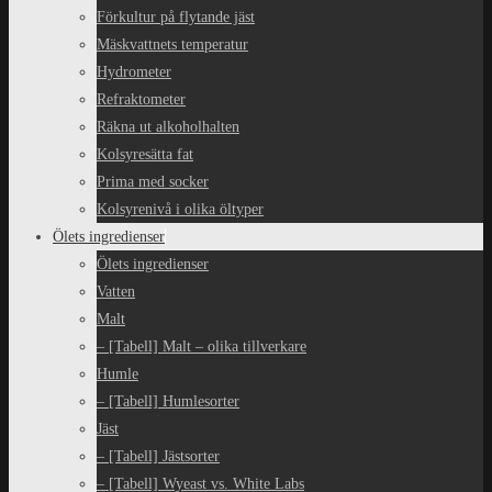
Förkultur på flytande jäst
Mäskvattnets temperatur
Hydrometer
Refraktometer
Räkna ut alkoholhalten
Kolsyresätta fat
Prima med socker
Kolsyrenivå i olika öltyper
Ölets ingredienser
Ölets ingredienser
Vatten
Malt
– [Tabell] Malt – olika tillverkare
Humle
– [Tabell] Humlesorter
Jäst
– [Tabell] Jästsorter
– [Tabell] Wyeast vs. White Labs