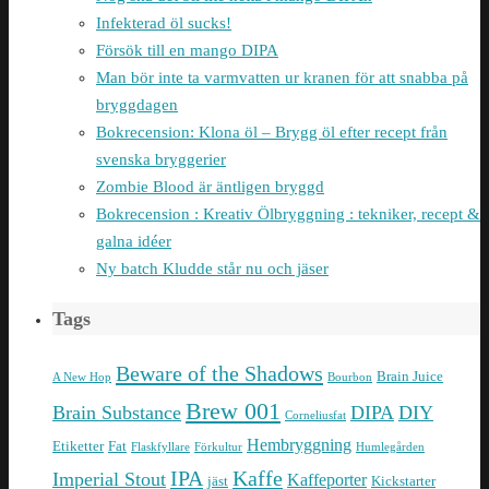
Infekterad öl sucks!
Försök till en mango DIPA
Man bör inte ta varmvatten ur kranen för att snabba på
bryggdagen
Bokrecension: Klona öl – Brygg öl efter recept från
svenska bryggerier
Zombie Blood är äntligen bryggd
Bokrecension : Kreativ Ölbryggning : tekniker, recept &
galna idéer
Ny batch Kludde står nu och jäser
Tags
Beware of the Shadows
Brain Juice
A New Hop
Bourbon
Brew 001
Brain Substance
DIPA
DIY
Corneliusfat
Hembryggning
Etiketter
Fat
Flaskfyllare
Förkultur
Humlegården
IPA
Kaffe
Imperial Stout
Kaffeporter
jäst
Kickstarter