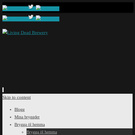
Skip to content
Blogg
Mina bryggder
Brygga öl hemma
Brygga öl hemma