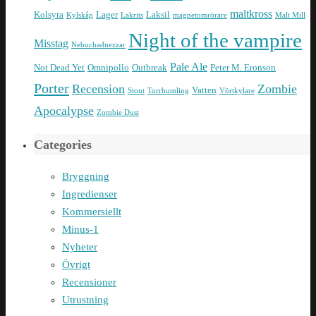
maltkross
Kolsyra
Lager
Laksil
Kylskåp
Lakrits
magnetomrörare
Malt Mill
Night of the vampire
Misstag
Nebuchadnezzar
Pale Ale
Not Dead Yet
Omnipollo
Outbreak
Peter M. Eronson
Porter
Recension
Zombie
Vatten
Stout
Torrhumling
Vörtkylare
Apocalypse
Zombie Dust
Categories
Bryggning
Ingredienser
Kommersiellt
Minus-1
Nyheter
Övrigt
Recensioner
Utrustning