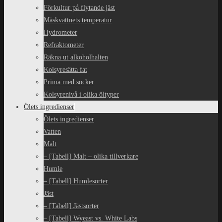
Förkultur på flytande jäst
Mäskvattnets temperatur
Hydrometer
Refraktometer
Räkna ut alkoholhalten
Kolsyresätta fat
Prima med socker
Kolsyrenivå i olika öltyper
Ölets ingredienser
Ölets ingredienser
Vatten
Malt
– [Tabell] Malt – olika tillverkare
Humle
– [Tabell] Humlesorter
Jäst
– [Tabell] Jästsorter
– [Tabell] Wyeast vs. White Labs