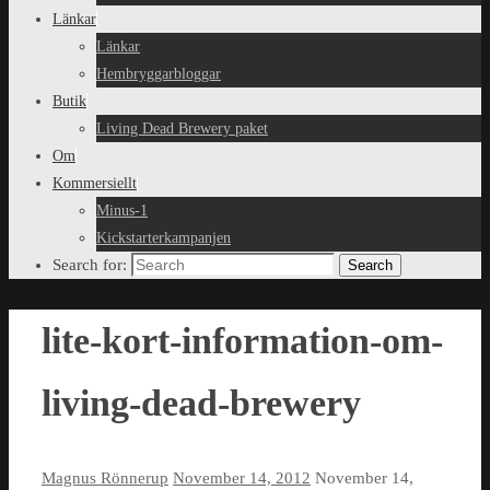
Länkar
Länkar
Hembryggarbloggar
Butik
Living Dead Brewery paket
Om
Kommersiellt
Minus-1
Kickstarterkampanjen
Search for:
Search
lite-kort-information-om-
living-dead-brewery
Magnus Rönnerup
November 14, 2012
November 14,