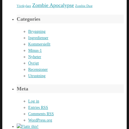
Zombie Apocalypse
Vörtkylare
Zombie Dust
Categories
Bryggning
Ingredienser
Kommersiellt
Minus-1
Nyheter
Övrigt
Recensioner
Utrustning
Meta
Log in
Entries
RSS
Comments
RSS
WordPress.org