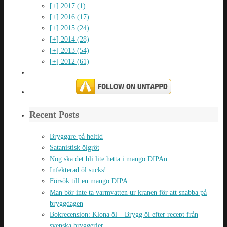
[+]
2017 (1)
[+]
2016 (17)
[+]
2015 (24)
[+]
2014 (28)
[+]
2013 (54)
[+]
2012 (61)
Recent Posts
Bryggare på heltid
Satanistisk ölgröt
Nog ska det bli lite hetta i mango DIPAn
Infekterad öl sucks!
Försök till en mango DIPA
Man bör inte ta varmvatten ur kranen för att snabba på
bryggdagen
Bokrecension: Klona öl – Brygg öl efter recept från
svenska bryggerier