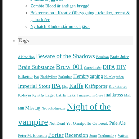
Zombie Blood är äntligen bryggd
Bokrecension : Kreativ Ölbryggning : tekniker, recept &
galna idéer
Ny batch Kludde står nu och jäser
Tags
Beware of the Shadows
Brain Juice
A New Hop
Bourbon
Brew 001
Brain Substance
DIPA
DIY
Corneliusfat
Hembryggning
Etiketter
Fat
Flaskfyllare
Förkultur
Humlegården
IPA
Kaffe
Imperial Stout
Kaffeporter
jäst
Kickstarter
maltkross
Kolsyra
Lager
Laksil
Kylskåp
Lakrits
magnetomrörare
Malt
Night of the
Misstag
Mill
Nebuchadnezzar
vampire
Pale Ale
Not Dead Yet
Omnipollo
Outbreak
Porter
Recension
Peter M. Eronson
Vatten
Stout
Torrhumling