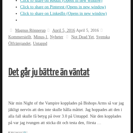
Click to share on Reddit (Opens in new window)
Click to share on Pinterest (Opens in new window)
Click to share on LinkedIn (Opens in new window)
Magnus Rönnerup
April 5, 2016
April 5, 2016
Kommersiellt
,
Minus-1
,
Nyheter
Not Dead Yet
,
Svenska
Ölfrämjandet
,
Untappd
Det går ju bättre än väntat
När min Night of the Vampire kopplades på Bishops Arms så var jag
jäkligt nervös att den inte skulle hålla måttet. Jag hoppades att den i
alla fall skulle få betyg på över 3.0 på Untappd. När den kopplades
på var jag tvungen att sticka dit och testa den, första …