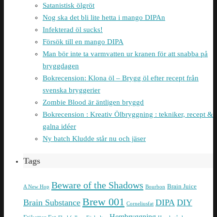
Satanistisk ölgröt
Nog ska det bli lite hetta i mango DIPAn
Infekterad öl sucks!
Försök till en mango DIPA
Man bör inte ta varmvatten ur kranen för att snabba på
bryggdagen
Bokrecension: Klona öl – Brygg öl efter recept från
svenska bryggerier
Zombie Blood är äntligen bryggd
Bokrecension : Kreativ Ölbryggning : tekniker, recept &
galna idéer
Ny batch Kludde står nu och jäser
Tags
Beware of the Shadows
Brain Juice
A New Hop
Bourbon
Brew 001
Brain Substance
DIPA
DIY
Corneliusfat
Hembryggning