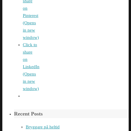
share
on
Pinterest
(Opens
in new
window)
Click to
share
on
LinkedIn
(Opens
in new
window)
Recent Posts
Bryggare på heltid