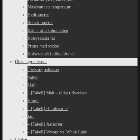
Mäskvattnets temperatur
Hydrometer
Refraktometer
Räkna ut alkoholhalten
Kolsyresätta fat
Prima med socker
Kolsyrenivå i olika öltyper
Ölets ingredienser
Ölets ingredienser
Vatten
Malt
– [Tabell] Malt – olika tillverkare
Humle
– [Tabell] Humlesorter
Jäst
– [Tabell] Jästsorter
– [Tabell] Wyeast vs. White Labs
Länkar