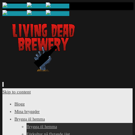
Skip to content
Blogg
Mina bryggder
Brygga öl hemma
Brygga öl hemma
Förkultur på flytande jäst