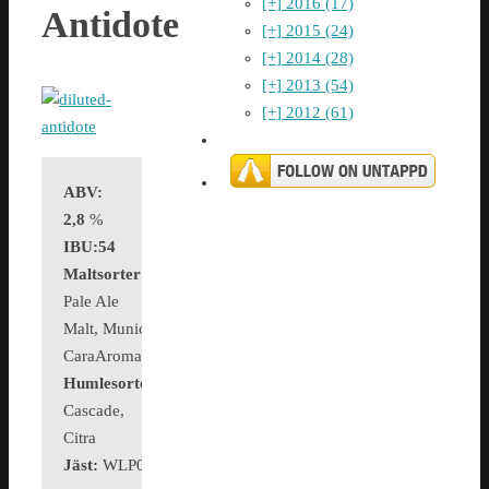
[+]
2016 (17)
Antidote
[+]
2015 (24)
[+]
2014 (28)
[+]
2013 (54)
[+]
2012 (61)
ABV:
2,8
%
IBU:54
Maltsorter:
Pale Ale
Malt, Munich,
CaraAroma
Humlesorter:
Chinook,
Cascade,
Citra
Jäst:
WLP001