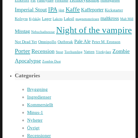
Etiketter
Fat
Flaskfyllare
Förkultur
Humlegården
IPA
Kaffe
Imperial Stout
Kaffeporter
jäst
Kickstarter
maltkross
Kolsyra
Lager
Laksil
Kylskåp
Lakrits
magnetomrörare
Malt Mill
Night of the vampire
Misstag
Nebuchadnezzar
Pale Ale
Not Dead Yet
Omnipollo
Outbreak
Peter M. Eronson
Porter
Recension
Zombie
Vatten
Stout
Torrhumling
Vörtkylare
Apocalypse
Zombie Dust
Categories
Bryggning
Ingredienser
Kommersiellt
Minus-1
Nyheter
Övrigt
Recensioner