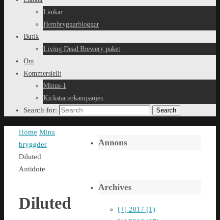
Länkar
Hembryggarbloggar
Butik
Living Dead Brewery paket
Om
Kommersiellt
Minus-1
Kickstarterkampanjen
Search for:
Search
Home
Mina
Annons
bryggder
Diluted
Antidote
Archives
Diluted
[+]
2017 (1)