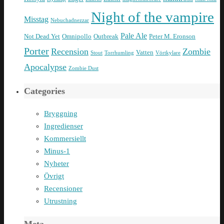
Night of the vampire
Misstag
Nebuchadnezzar
Pale Ale
Not Dead Yet
Omnipollo
Outbreak
Peter M. Eronson
Porter
Recension
Zombie
Vatten
Stout
Torrhumling
Vörtkylare
Apocalypse
Zombie Dust
Categories
Bryggning
Ingredienser
Kommersiellt
Minus-1
Nyheter
Övrigt
Recensioner
Utrustning
Meta