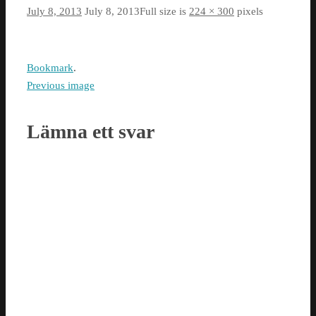
July 8, 2013
July 8, 2013
Full size is
224 × 300
pixels
Bookmark
.
Previous image
Lämna ett svar