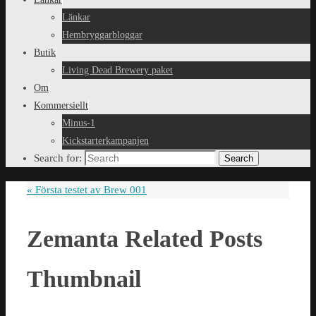
Länkar
Hembryggarbloggar
Butik
Living Dead Brewery paket
Om
Kommersiellt
Minus-1
Kickstarterkampanjen
Search for:
Search
«
Första testet av Brew 001
Zemanta Related Posts
Thumbnail