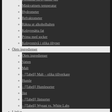
Mäskvattnets temperatur
Hydrometer
Refraktometer
Räkna ut alkoholhalten
Kolsyresätta fat
Prima med socker
Kolsyrenivå i olika öltyper
Ölets ingredienser
Ölets ingredienser
Vatten
Malt
– [Tabell] Malt – olika tillverkare
Humle
– [Tabell] Humlesorter
Jäst
– [Tabell] Jästsorter
– [Tabell] Wyeast vs. White Labs
Länkar