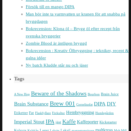
Försök till en mango DIPA
Man bör inte ta varmvatten ur kranen för att snabba på
bryggdagen
Bokrecension: Klona öl – Brygg öl efter recept från
svenska bryggerier
Zombie Blood är äntligen bryggd
Bokrecension : Kreativ Ölbryggning : tekniker, recept &
galna idéer
Ny batch Kludde står nu och jäser
Tags
Beware of the Shadows
Brain Juice
A New Hop
Bourbon
Brew 001
Brain Substance
DIPA
DIY
Corneliusfat
Hembryggning
Etiketter
Fat
Flaskfyllare
Förkultur
Humlegården
IPA
Kaffe
Imperial Stout
Kaffeporter
jäst
Kickstarter
maltkross
Kolsyra
Lager
Laksil
Kylskåp
Lakrits
magnetomrörare
Malt Mill