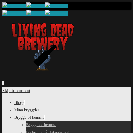
Skip to content
Blogg
Mina bryggder
Brygga öl hemma
Brygga öl hemma
Förkultur på flytande jäst