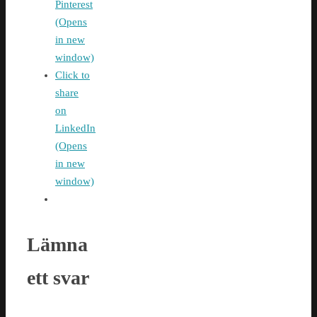
Pinterest
(Opens
in new
window)
Click to
share
on
LinkedIn
(Opens
in new
window)
Lämna
ett svar