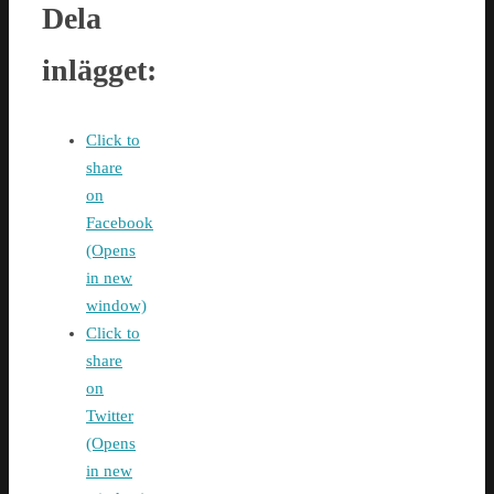
Dela
inlägget:
Click to
share
on
Facebook
(Opens
in new
window)
Click to
share
on
Twitter
(Opens
in new