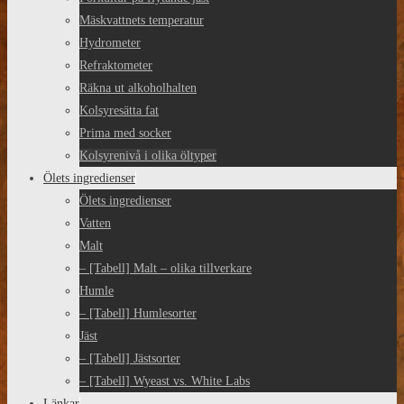
Mäskvattnets temperatur
Hydrometer
Refraktometer
Räkna ut alkoholhalten
Kolsyresätta fat
Prima med socker
Kolsyrenivå i olika öltyper
Ölets ingredienser
Ölets ingredienser
Vatten
Malt
– [Tabell] Malt – olika tillverkare
Humle
– [Tabell] Humlesorter
Jäst
– [Tabell] Jästsorter
– [Tabell] Wyeast vs. White Labs
Länkar