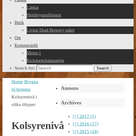
Länkar
Hembryggarbloggar
Butik
Living Dead Brewery paket
Om
Kommersiellt
Minus-1
Kickstarterkampanjen
Search for:
Search
Home
Brygga
Annons
öl hemma
Kolsyrenivå i
Archives
olika öltyper
[+]
2017 (1)
Kolsyrenivå
[+]
2016 (17)
[+]
2015 (24)