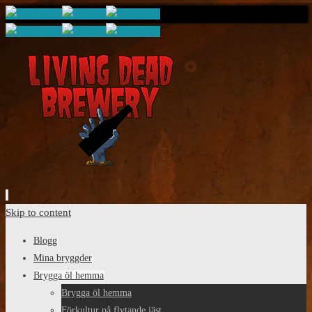
Skip to content
Blogg
Mina bryggder
Brygga öl hemma
Brygga öl hemma
Förkultur på flytande jäst