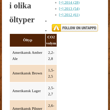
[+]
2014 (28)
i olika
[+]
2013 (54)
[+]
2012 (61)
öltyper
CO2
Öltyp
volym
Amerikansk Amber
2,2-
Ale
2,8
1,5-
Amerikansk Brown
2,5
2,5-
Amerikansk Lager
2,7
2,6-
Amerikansk Pilsner