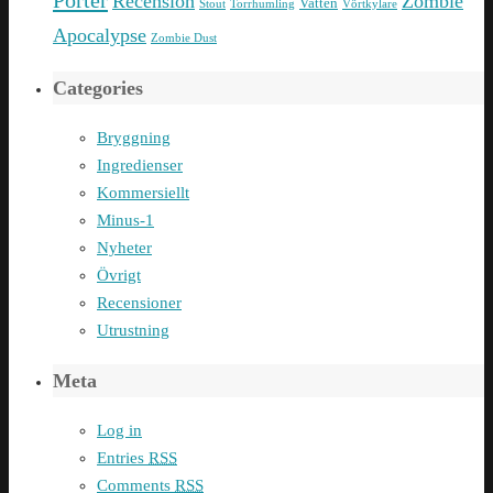
Porter
Recension
Zombie
Vatten
Stout
Torrhumling
Vörtkylare
Apocalypse
Zombie Dust
Categories
Bryggning
Ingredienser
Kommersiellt
Minus-1
Nyheter
Övrigt
Recensioner
Utrustning
Meta
Log in
Entries
RSS
Comments
RSS