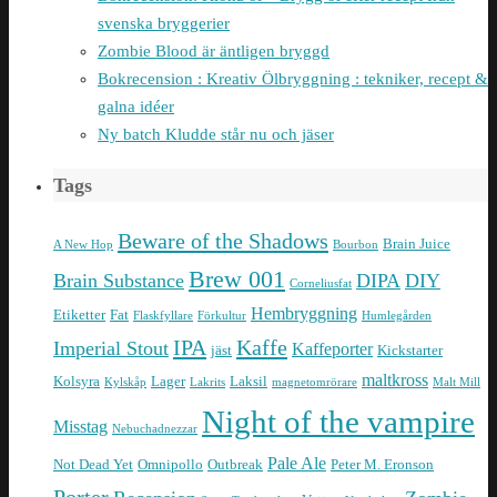
svenska bryggerier
Zombie Blood är äntligen bryggd
Bokrecension : Kreativ Ölbryggning : tekniker, recept &
galna idéer
Ny batch Kludde står nu och jäser
Tags
Beware of the Shadows
Brain Juice
A New Hop
Bourbon
Brew 001
Brain Substance
DIPA
DIY
Corneliusfat
Hembryggning
Etiketter
Fat
Flaskfyllare
Förkultur
Humlegården
IPA
Kaffe
Imperial Stout
Kaffeporter
jäst
Kickstarter
maltkross
Kolsyra
Lager
Laksil
Kylskåp
Lakrits
magnetomrörare
Malt Mill
Night of the vampire
Misstag
Nebuchadnezzar
Pale Ale
Not Dead Yet
Omnipollo
Outbreak
Peter M. Eronson