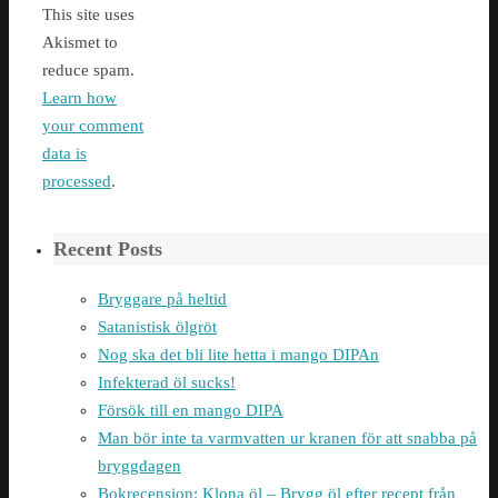
This site uses
Akismet to
reduce spam.
Learn how
your comment
data is
processed
.
Recent Posts
Bryggare på heltid
Satanistisk ölgröt
Nog ska det bli lite hetta i mango DIPAn
Infekterad öl sucks!
Försök till en mango DIPA
Man bör inte ta varmvatten ur kranen för att snabba på
bryggdagen
Bokrecension: Klona öl – Brygg öl efter recept från