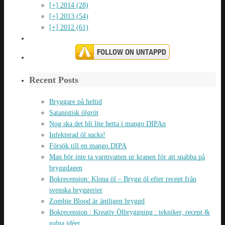
[+]
2014 (28)
[+]
2013 (54)
[+]
2012 (61)
Recent Posts
Bryggare på heltid
Satanistisk ölgröt
Nog ska det bli lite hetta i mango DIPAn
Infekterad öl sucks!
Försök till en mango DIPA
Man bör inte ta varmvatten ur kranen för att snabba på
bryggdagen
Bokrecension: Klona öl – Brygg öl efter recept från
svenska bryggerier
Zombie Blood är äntligen bryggd
Bokrecension : Kreativ Ölbryggning : tekniker, recept &
galna idéer