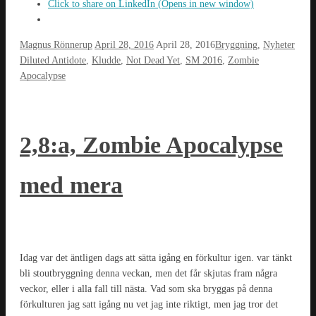
Click to share on LinkedIn (Opens in new window)
Magnus Rönnerup
April 28, 2016
April 28, 2016
Bryggning
,
Nyheter
Diluted Antidote
,
Kludde
,
Not Dead Yet
,
SM 2016
,
Zombie
Apocalypse
2,8:a, Zombie Apocalypse
med mera
Idag var det äntligen dags att sätta igång en förkultur igen. var tänkt
bli stoutbryggning denna veckan, men det får skjutas fram några
veckor, eller i alla fall till nästa. Vad som ska bryggas på denna
förkulturen jag satt igång nu vet jag inte riktigt, men jag tror det