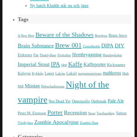
Ny batch Kludde står nu och jäser
Tags
Beware of the Shadows
Brain Juice
A New Hop
Bourbon
Brew 001
Brain Substance
DIPA
DIY
Corneliusfat
Hembryggning
Etiketter
Fat
Flaskfyllare
Förkultur
Humlegården
IPA
Kaffe
Imperial Stout
Kaffeporter
jäst
Kickstarter
maltkross
Kolsyra
Lager
Laksil
Kylskåp
Lakrits
magnetomrörare
Malt
Night of the
Misstag
Mill
Nebuchadnezzar
vampire
Pale Ale
Not Dead Yet
Omnipollo
Outbreak
Porter
Recension
Peter M. Eronson
Vatten
Stout
Torrhumling
Zombie Apocalypse
Vörtkylare
Zombie Dust
Categories