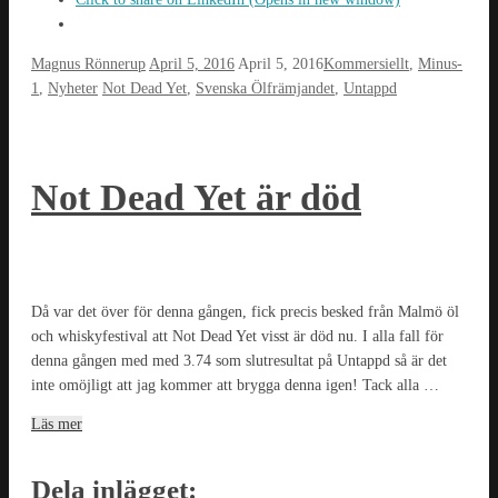
Magnus Rönnerup
April 5, 2016
April 5, 2016
Kommersiellt
,
Minus-
1
,
Nyheter
Not Dead Yet
,
Svenska Ölfrämjandet
,
Untappd
Not Dead Yet är död
Då var det över för denna gången, fick precis besked från Malmö öl
och whiskyfestival att Not Dead Yet visst är död nu. I alla fall för
denna gången med med 3.74 som slutresultat på Untappd så är det
inte omöjligt att jag kommer att brygga denna igen! Tack alla …
Läs mer
Dela inlägget: