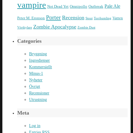
vampire
Pale Ale
Not Dead Yet
Omnipollo
Outbreak
Porter
Recension
Peter M. Eronson
Vatten
Stout
Torrhumling
Zombie Apocalypse
Vörtkylare
Zombie Dust
Categories
Bryggning
Ingredienser
Kommersiellt
Minus-1
Nyheter
Övrigt
Recensioner
Utrustning
Meta
Log in
Entries
RSS