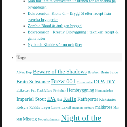
Man bör inte ta varmvatten ur kranen för att snabba på
bryggdagen
Bokrecension: Klona öl – Brygg öl efter recept från
svenska bryggerier
Zombie Blood är äntligen bryggd
Bokrecension : Kreativ Ölbryggning : tekniker, recept &
galna idéer
Ny batch Kludde står nu och jäser
Tags
Beware of the Shadows
Brain Juice
A New Hop
Bourbon
Brew 001
Brain Substance
DIPA
DIY
Corneliusfat
Hembryggning
Etiketter
Fat
Flaskfyllare
Förkultur
Humlegården
IPA
Kaffe
Imperial Stout
Kaffeporter
jäst
Kickstarter
maltkross
Kolsyra
Lager
Laksil
Kylskåp
Lakrits
magnetomrörare
Malt
Night of the
Misstag
Mill
Nebuchadnezzar