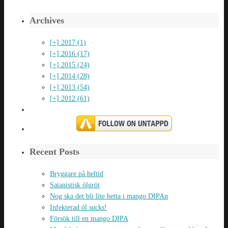
Archives
[+]
2017 (1)
[+]
2016 (17)
[+]
2015 (24)
[+]
2014 (28)
[+]
2013 (54)
[+]
2012 (61)
Recent Posts
Bryggare på heltid
Satanistisk ölgröt
Nog ska det bli lite hetta i mango DIPAn
Infekterad öl sucks!
Försök till en mango DIPA