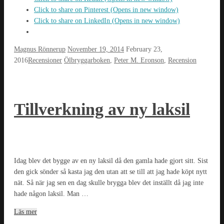
Click to share on Pinterest (Opens in new window)
Click to share on LinkedIn (Opens in new window)
Magnus Rönnerup
November 19, 2014
February 23,
2016
Recensioner
Ölbryggarboken
,
Peter M. Eronson
,
Recension
Tillverkning av ny laksil
Idag blev det bygge av en ny laksil då den gamla hade gjort sitt. Sist
den gick sönder så kasta jag den utan att se till att jag hade köpt nytt
nät. Så när jag sen en dag skulle brygga blev det inställt då jag inte
hade någon laksil. Man …
Läs mer