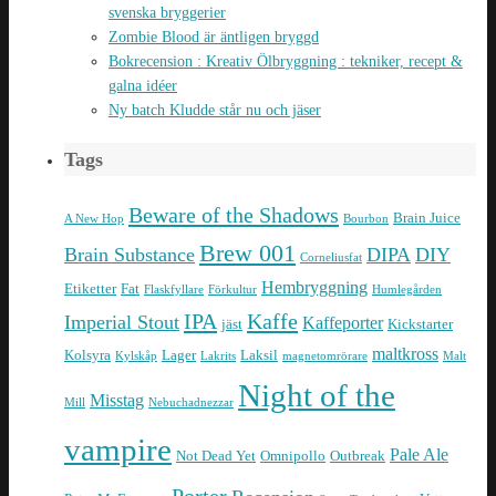
svenska bryggerier
Zombie Blood är äntligen bryggd
Bokrecension : Kreativ Ölbryggning : tekniker, recept &
galna idéer
Ny batch Kludde står nu och jäser
Tags
Beware of the Shadows
Brain Juice
A New Hop
Bourbon
Brew 001
Brain Substance
DIPA
DIY
Corneliusfat
Hembryggning
Etiketter
Fat
Flaskfyllare
Förkultur
Humlegården
IPA
Kaffe
Imperial Stout
Kaffeporter
jäst
Kickstarter
maltkross
Kolsyra
Lager
Laksil
Kylskåp
Lakrits
magnetomrörare
Malt
Night of the
Misstag
Mill
Nebuchadnezzar
vampire
Pale Ale
Not Dead Yet
Omnipollo
Outbreak
Porter