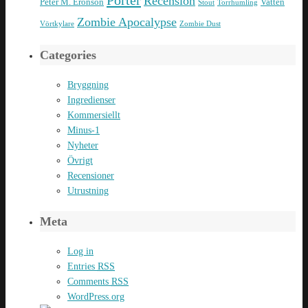
Recension
Peter M. Eronson
Vatten
Stout
Torrhumling
Zombie Apocalypse
Vörtkylare
Zombie Dust
Categories
Bryggning
Ingredienser
Kommersiellt
Minus-1
Nyheter
Övrigt
Recensioner
Utrustning
Meta
Log in
Entries
RSS
Comments
RSS
WordPress.org