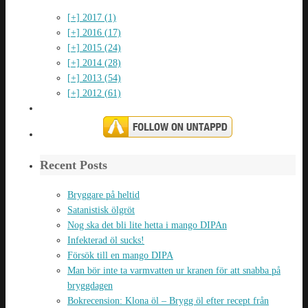
[+]
2017 (1)
[+]
2016 (17)
[+]
2015 (24)
[+]
2014 (28)
[+]
2013 (54)
[+]
2012 (61)
Recent Posts
Bryggare på heltid
Satanistisk ölgröt
Nog ska det bli lite hetta i mango DIPAn
Infekterad öl sucks!
Försök till en mango DIPA
Man bör inte ta varmvatten ur kranen för att snabba på
bryggdagen
Bokrecension: Klona öl – Brygg öl efter recept från