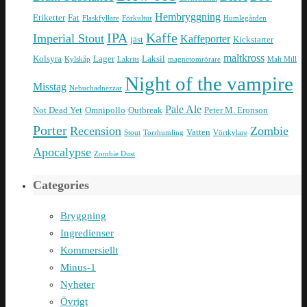
Hembryggning
Etiketter
Fat
Flaskfyllare
Förkultur
Humlegården
IPA
Kaffe
Imperial Stout
Kaffeporter
jäst
Kickstarter
maltkross
Kolsyra
Lager
Laksil
Kylskåp
Lakrits
magnetomrörare
Malt Mill
Night of the vampire
Misstag
Nebuchadnezzar
Pale Ale
Not Dead Yet
Omnipollo
Outbreak
Peter M. Eronson
Porter
Recension
Zombie
Vatten
Stout
Torrhumling
Vörtkylare
Apocalypse
Zombie Dust
Categories
Bryggning
Ingredienser
Kommersiellt
Minus-1
Nyheter
Övrigt