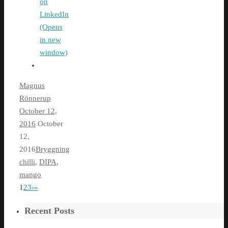
on
LinkedIn
(Opens
in new
window)
Magnus
Rönnerup
October 12,
2016
October
12,
2016
Bryggning
chilli
,
DIPA
,
mango
1
2
3
›
»
Recent Posts