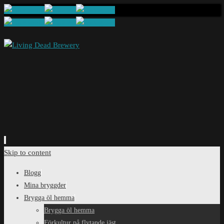
Skip to content
Blogg
Mina bryggder
Brygga öl hemma
Brygga öl hemma
Förkultur på flytande jäst