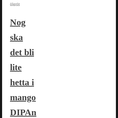
ölgröt
Nog
ska
det bli
lite
hetta i
mango
DIPAn