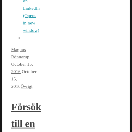
on
LinkedIn
(Opens
in new
window)
Magnus
Rönnerup
October 15,
2016
October
15,
2016
Övrigt
Försök
till en