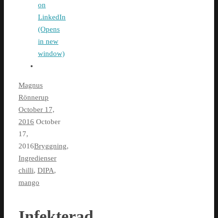
on
LinkedIn
(Opens
in new
window)
Magnus
Rönnerup
October 17,
2016
October
17,
2016
Bryggning
,
Ingredienser
chilli
,
DIPA
,
mango
Infekterad