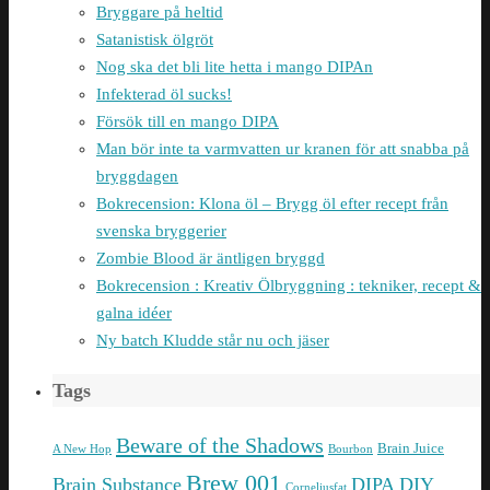
Bryggare på heltid
Satanistisk ölgröt
Nog ska det bli lite hetta i mango DIPAn
Infekterad öl sucks!
Försök till en mango DIPA
Man bör inte ta varmvatten ur kranen för att snabba på
bryggdagen
Bokrecension: Klona öl – Brygg öl efter recept från
svenska bryggerier
Zombie Blood är äntligen bryggd
Bokrecension : Kreativ Ölbryggning : tekniker, recept &
galna idéer
Ny batch Kludde står nu och jäser
Tags
Beware of the Shadows
Brain Juice
A New Hop
Bourbon
Brew 001
Brain Substance
DIPA
DIY
Corneliusfat