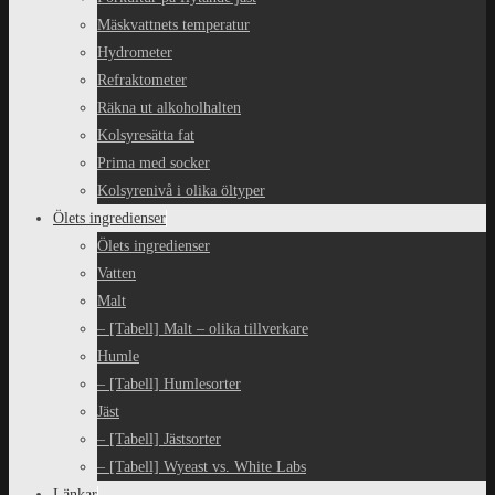
Mäskvattnets temperatur
Hydrometer
Refraktometer
Räkna ut alkoholhalten
Kolsyresätta fat
Prima med socker
Kolsyrenivå i olika öltyper
Ölets ingredienser
Ölets ingredienser
Vatten
Malt
– [Tabell] Malt – olika tillverkare
Humle
– [Tabell] Humlesorter
Jäst
– [Tabell] Jästsorter
– [Tabell] Wyeast vs. White Labs
Länkar