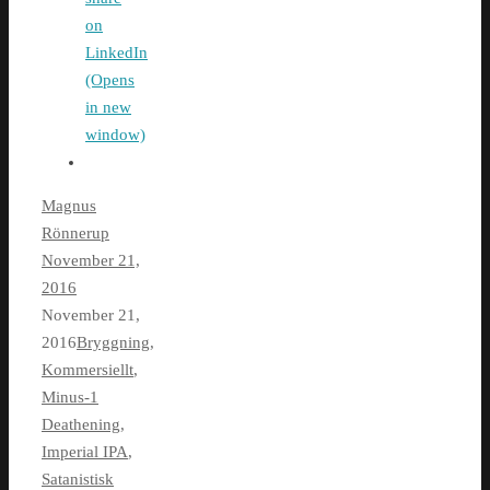
on
LinkedIn
(Opens
in new
window)
Magnus
Rönnerup
November 21,
2016
November 21,
2016
Bryggning
,
Kommersiellt
,
Minus-1
Deathening
,
Imperial IPA
,
Satanistisk