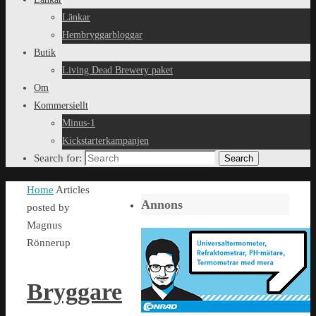
Länkar
Hembryggarbloggar
Butik
Living Dead Brewery paket
Om
Kommersiellt
Minus-1
Kickstarterkampanjen
Search for:
Search
Home
Articles
Annons
posted by
Magnus
Rönnerup
Bryggare