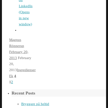
on
LinkedIn
(Opens
in new
window)
Magnus
Rönnerup
February 20,
2013
February
20,
2013
Ingredienser
Ek
4
1
2
Recent Posts
Bryggare på heltid