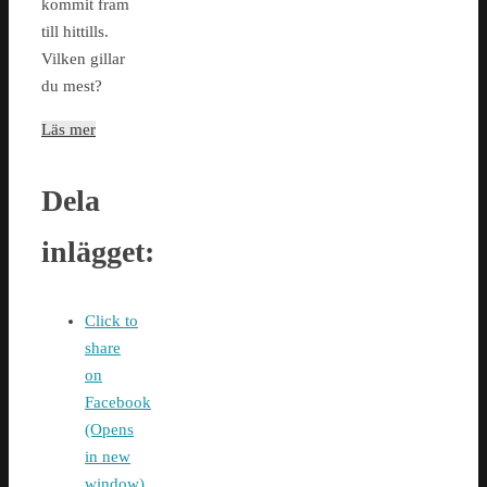
kommit fram
till hittills.
Vilken gillar
du mest?
Läs mer
Dela
inlägget:
Click to
share
on
Facebook
(Opens
in new
window)