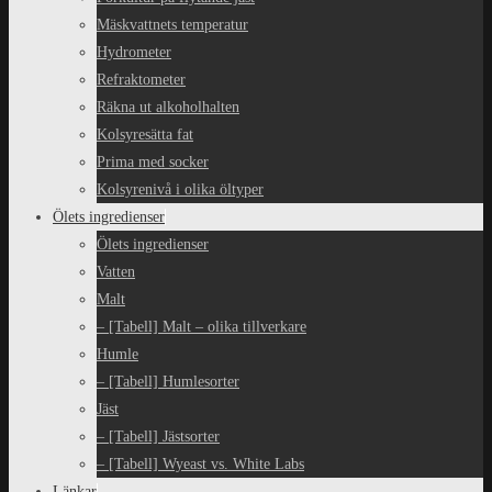
Mäskvattnets temperatur
Hydrometer
Refraktometer
Räkna ut alkoholhalten
Kolsyresätta fat
Prima med socker
Kolsyrenivå i olika öltyper
Ölets ingredienser
Ölets ingredienser
Vatten
Malt
– [Tabell] Malt – olika tillverkare
Humle
– [Tabell] Humlesorter
Jäst
– [Tabell] Jästsorter
– [Tabell] Wyeast vs. White Labs
Länkar