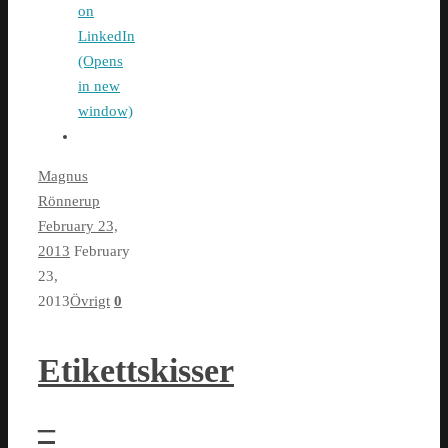
on
LinkedIn
(Opens
in new
window)
Magnus
Rönnerup
February 23,
2013
February
23,
2013
Övrigt
0
Etikettskisser
–