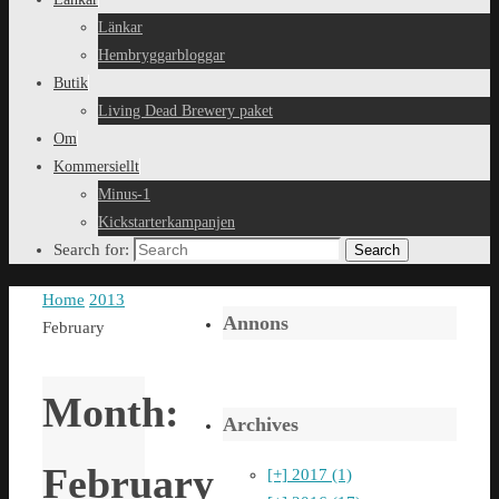
Länkar
Hembryggarbloggar
Butik
Living Dead Brewery paket
Om
Kommersiellt
Minus-1
Kickstarterkampanjen
Search for:
Search
Home
2013
Annons
February
Month:
Archives
February
[+]
2017 (1)