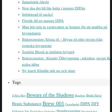
Satanistisk ölgröt
Nog ska det bli lite hetta i mango DIPAn
Infekterad öl sucks!
Försök till en mango DIPA
Man bör inte ta varmvatten ur kranen för att snabba på
bryggdagen
Bokrecension: Klona öl – Brygg öl efter recept från
svenska bryggerier
Zombie Blood är äntligen bryggd
Bokrecension : Kreativ Ölbryggning : tekniker, recept &
galna idéer
Ny batch Kludde står nu och jäser
Tags
Beware of the Shadows
Brain Juice
A New Hop
Bourbon
Brew 001
Brain Substance
DIPA
DIY
Corneliusfat
Hembryggning
Etiketter
Fat
Flaskfyllare
Förkultur
Humlegården