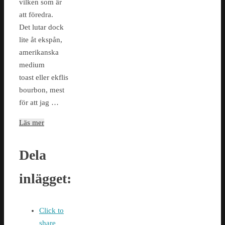
vilken som är
att föredra.
Det lutar dock
lite åt ekspån,
amerikanska
medium
toast eller ekflis
bourbon, mest
för att jag …
Läs mer
Dela
inlägget:
Click to
share