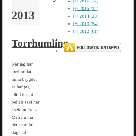
[+]
2016 (17)
[+]
2015 (24)
2013
[+]
2014 (28)
[+]
2013 (54)
[+]
2012 (61)
Torrhumling
När jag har
torrhumlat
mina brygder
så har jag
alltid kastat i
pellets rakt ner
i sekundären.
Men nu när
det snart är
dags att