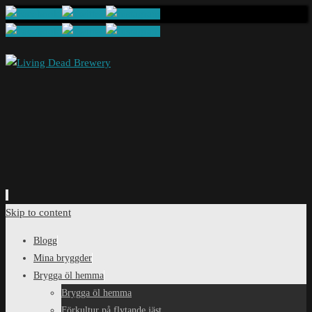
Skip to content
Blogg
Mina bryggder
Brygga öl hemma
Brygga öl hemma
Förkultur på flytande jäst