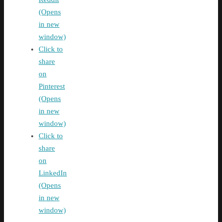
(Opens
in new
window)
Click to
share
on
Pinterest
(Opens
in new
window)
Click to
share
on
LinkedIn
(Opens
in new
window)