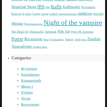
IPA
Kaffe
Imperial Stout
Kaffeporter
jäst
Kickstarter
maltkross
Kolsyra
Lager
Laksil
Kylskåp
Lakrits
magnetomrörare
Malt Mill
Night of the vampire
Misstag
Nebuchadnezzar
Pale Ale
Not Dead Yet
Omnipollo
Outbreak
Peter M. Eronson
Porter
Recension
Zombie
Vatten
Stout
Torrhumling
Vörtkylare
Apocalypse
Zombie Dust
Categories
Bryggning
Ingredienser
Kommersiellt
Minus-1
Nyheter
Övrigt
Recensioner