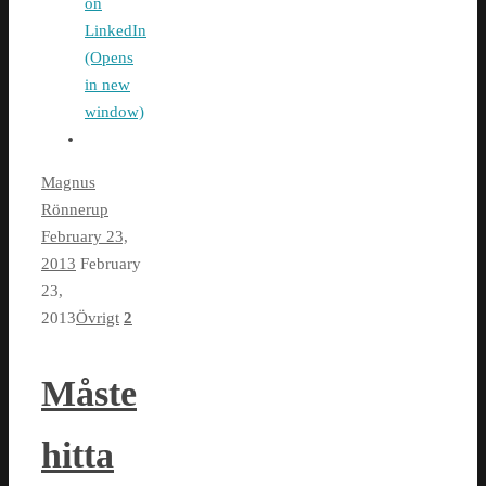
on
LinkedIn
(Opens
in new
window)
Magnus
Rönnerup
February 23,
2013
February
23,
2013
Övrigt
2
Måste
hitta