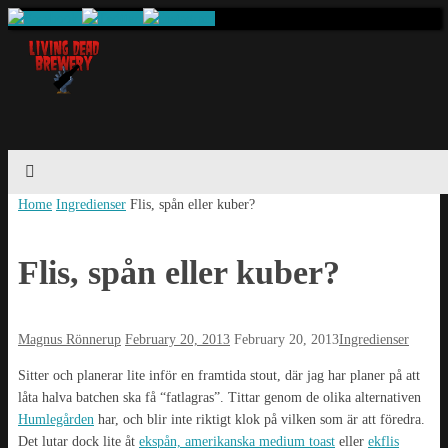
Home
Ingredienser
Flis, spån eller kuber?
Flis, spån eller kuber?
Magnus Rönnerup
February 20, 2013
February 20, 2013
Ingredienser
Sitter och planerar lite inför en framtida stout, där jag har planer på att
låta halva batchen ska få “fatlagras”. Tittar genom de olika alternativen
Humlegården
har, och blir inte riktigt klok på vilken som är att föredra.
Det lutar dock lite åt
ekspån, amerikanska medium toast
eller
ekflis