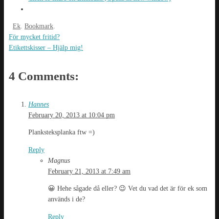
Ek
.
Bookmark
.
För mycket fritid?
Etikettskisser – Hjälp mig!
4 Comments:
Hannes
February 20, 2013 at 10:04 pm
Planksteksplanka ftw =)
Reply
Magnus
February 21, 2013 at 7:49 am
😀 Hehe sågade då eller? 😉 Vet du vad det är för ek som
används i de?
Reply