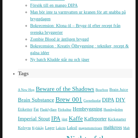
Försök till en mango DIPA
Man bör inte ta varmvatten ur kranen för att snabba på
bryggdagen
Bokrecension: Klona öl – Brygg öl efter recept från
svenska bryggerier
Zombie Blood är äntligen bryggd
Bokrecension : Kreativ Ölbryggning : tekniker, recept &
galna idéer
Ny batch Kludde står nu och jäser
Tags
Beware of the Shadows
Brain Juice
A New Hop
Bourbon
Brew 001
Brain Substance
DIPA
DIY
Corneliusfat
Hembryggning
Etiketter
Fat
Flaskfyllare
Förkultur
Humlegården
IPA
Kaffe
Imperial Stout
Kaffeporter
jäst
Kickstarter
maltkross
Kolsyra
Lager
Laksil
Kylskåp
Lakrits
magnetomrörare
Malt