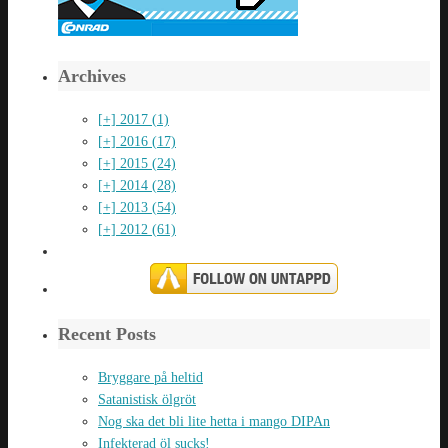
Archives
[+]
2017 (1)
[+]
2016 (17)
[+]
2015 (24)
[+]
2014 (28)
[+]
2013 (54)
[+]
2012 (61)
Recent Posts
Bryggare på heltid
Satanistisk ölgröt
Nog ska det bli lite hetta i mango DIPAn
Infekterad öl sucks!