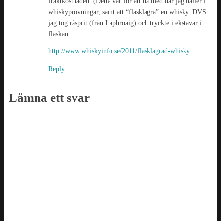
fraktkostnaden. (Detta var för att ha med när jag håller i
whiskyprovningar, samt att “flasklagra” en whisky. DVS
jag tog råsprit (från Laphroaig) och tryckte i ekstavar i
flaskan.
http://www.whiskyinfo.se/2011/flasklagrad-whisky
Reply
Lämna ett svar