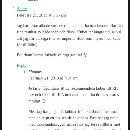
Anton
February 21, 2013 at 5:15 am
Jag har testat alla de varianterna, utan att ha nån favorit. Har fått
fina resultat av både spån och flisor. Kuber tar längre tid, är väl
allt jag har att säga (har en imperial stout som myser med kuber
för tillfället)..
Bourbonflisorna luktade väldigt gott iaf 🙂
Reply
Magnus
February 21, 2013 at 7:54 am
Jo läste någonstans att de rekommendera kuber till RIS
osv och flisor till IPA och annat som ska drickas snarast
möjligt 🙂
Men jag har ju gamla fatbitar från bourbonfat hemma,
men de är ju ett tag sen de användes. Fast när jag prata
med thorslundakaggen sist så fick jag loss spillbitar mot