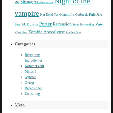
Night of the
Misstag
Mill
Nebuchadnezzar
vampire
Pale Ale
Not Dead Yet
Omnipollo
Outbreak
Porter
Recension
Peter M. Eronson
Vatten
Stout
Torrhumling
Zombie Apocalypse
Vörtkylare
Zombie Dust
Categories
Bryggning
Ingredienser
Kommersiellt
Minus-1
Nyheter
Övrigt
Recensioner
Utrustning
Meta