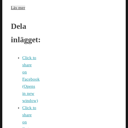
Läs mer
Dela
inlägget:
Click to
share
on
Facebook
(Opens
in new
window)
Click to
share
on