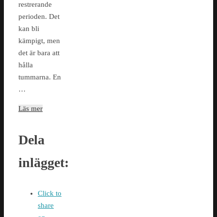
restrerande
perioden. Det
kan bli
kämpigt, men
det är bara att
hålla
tummarna. En
…
Läs mer
Dela
inlägget:
Click to
share