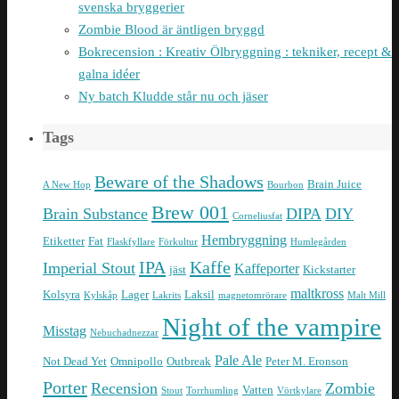
svenska bryggerier
Zombie Blood är äntligen bryggd
Bokrecension : Kreativ Ölbryggning : tekniker, recept &
galna idéer
Ny batch Kludde står nu och jäser
Tags
Beware of the Shadows
Brain Juice
A New Hop
Bourbon
Brew 001
Brain Substance
DIPA
DIY
Corneliusfat
Hembryggning
Etiketter
Fat
Flaskfyllare
Förkultur
Humlegården
IPA
Kaffe
Imperial Stout
Kaffeporter
jäst
Kickstarter
maltkross
Kolsyra
Lager
Laksil
Kylskåp
Lakrits
magnetomrörare
Malt Mill
Night of the vampire
Misstag
Nebuchadnezzar
Pale Ale
Not Dead Yet
Omnipollo
Outbreak
Peter M. Eronson
Porter
Recension
Zombie
Vatten
Stout
Torrhumling
Vörtkylare