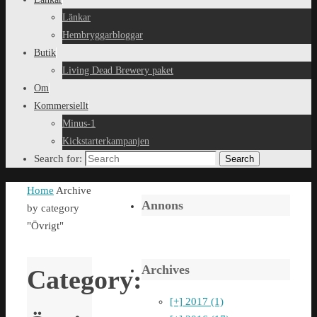
Länkar
Hembryggarbloggar
Butik
Living Dead Brewery paket
Om
Kommersiellt
Minus-1
Kickstarterkampanjen
Search for:
Search
Home
Archive
Annons
by category
"Övrigt"
Archives
Category:
[+]
2017 (1)