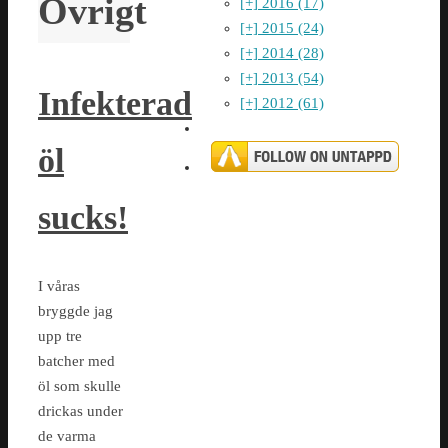
Övrigt
[+]
2016 (17)
[+]
2015 (24)
[+]
2014 (28)
[+]
2013 (54)
Infekterad
[+]
2012 (61)
öl
sucks!
I våras
bryggde jag
upp tre
batcher med
öl som skulle
drickas under
de varma