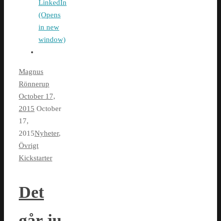
LinkedIn
(Opens
in new
window)
Magnus
Rönnerup
October 17,
2015
October
17,
2015
Nyheter
,
Övrigt
Kickstarter
Det
går ju