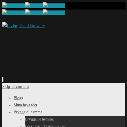
Skip to content
Blogg
Mina bryggder
Brygga öl hemma
Brygga öl hemma
Förkultur på flytande jäst