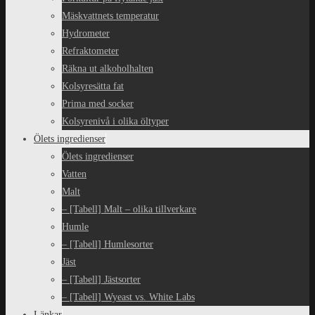
Mäskvattnets temperatur
Hydrometer
Refraktometer
Räkna ut alkoholhalten
Kolsyresätta fat
Prima med socker
Kolsyrenivå i olika öltyper
Ölets ingredienser
Ölets ingredienser
Vatten
Malt
– [Tabell] Malt – olika tillverkare
Humle
– [Tabell] Humlesorter
Jäst
– [Tabell] Jästsorter
– [Tabell] Wyeast vs. White Labs
Länkar