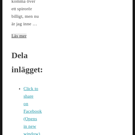
komma över
ett spirorör
billigt, men nu
är jag inne …
Läs mer
Dela
inlägget:
Click to
share
on
Facebook
(Opens
in new
window)