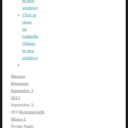
in new
window)
Click to
share
on
LinkedIn
(Opens
in new
window)
Magnus
Rönnerup
September 3,
2015
September 3,
2015
Kommersiellt
,
Minus-1
,
Övrigt
Night