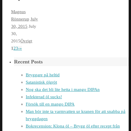
Magnus
Rönnerup
July
30, 2015
July
30,
2015
Övrigt
1
2
3
›
»
Recent Posts
Bryggare på heltid
Satanistisk ölgröt
Nog ska det bli lite hetta i mango DIPAn
Infekterad öl sucks!
Försök till en mango DIPA
Man bör inte ta varmvatten ur kranen för att snabba på
bryggdagen
Bokrecension: Klona öl – Brygg öl efter recept från