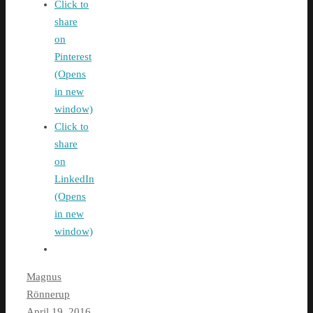
Click to
share
on
Pinterest
(Opens
in new
window)
Click to
share
on
LinkedIn
(Opens
in new
window)
Magnus
Rönnerup
April 19, 2016