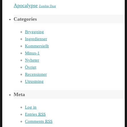
Apocalypse
Zombie Dust
Categories
Bryggning
Ingredienser
Kommersiellt
Minus-1
Nyheter
Övrigt
Recensioner
Utrustning
Meta
Log in
Entries
RSS
Comments
RSS