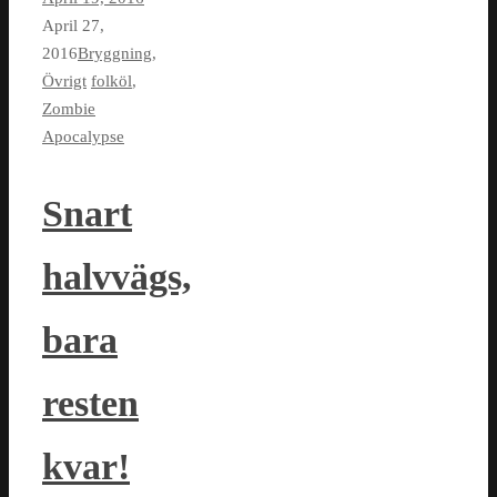
April 27,
2016
Bryggning
,
Övrigt
folköl
,
Zombie
Apocalypse
Snart
halvvägs,
bara
resten
kvar!