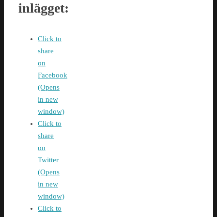
inlägget:
Click to
share
on
Facebook
(Opens
in new
window)
Click to
share
on
Twitter
(Opens
in new
window)
Click to