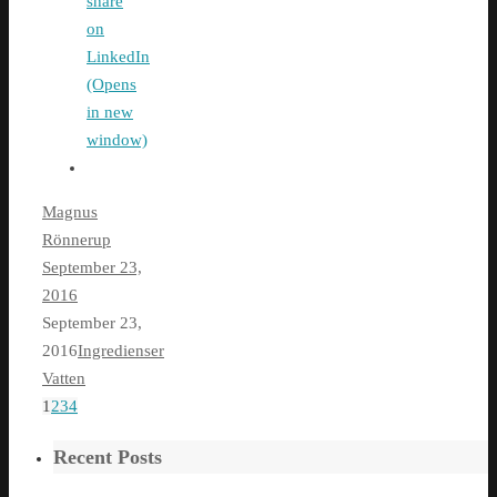
share
on
LinkedIn
(Opens
in new
window)
Magnus
Rönnerup
September 23,
2016
September 23,
2016
Ingredienser
Vatten
1
2
3
4
Recent Posts