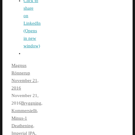
Click to
share
on
LinkedIn
(Opens
in new
window)
Magnus
Rönnerup
November 21,
2016
November 21,
2016
Bryggning
,
Kommersiellt
,
Minus-1
Deathening
,
Imperial IPA
,