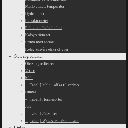
Mäskvattnets temperatur
Hydrometer
Refraktometer
Räkna ut alkoholhalten
Kolsyresätta fat
Prima med socker
Kolsyrenivå i olika öltyper
Ölets ingredienser
Ölets ingredienser
Vatten
Malt
– [Tabell] Malt – olika tillverkare
Humle
– [Tabell] Humlesorter
Jäst
– [Tabell] Jästsorter
– [Tabell] Wyeast vs. White Labs
Länkar