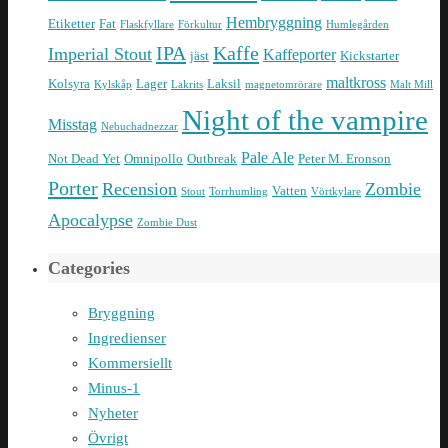
Hembryggning
Etiketter
Fat
Flaskfyllare
Förkultur
Humlegården
IPA
Kaffe
Imperial Stout
Kaffeporter
jäst
Kickstarter
maltkross
Kolsyra
Lager
Laksil
Kylskåp
Lakrits
magnetomrörare
Malt Mill
Night of the vampire
Misstag
Nebuchadnezzar
Pale Ale
Not Dead Yet
Omnipollo
Outbreak
Peter M. Eronson
Porter
Recension
Zombie
Vatten
Stout
Torrhumling
Vörtkylare
Apocalypse
Zombie Dust
Categories
Bryggning
Ingredienser
Kommersiellt
Minus-1
Nyheter
Övrigt