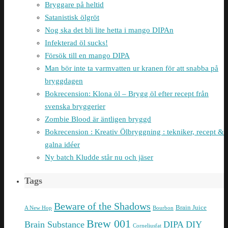
Bryggare på heltid
Satanistisk ölgröt
Nog ska det bli lite hetta i mango DIPAn
Infekterad öl sucks!
Försök till en mango DIPA
Man bör inte ta varmvatten ur kranen för att snabba på
bryggdagen
Bokrecension: Klona öl – Brygg öl efter recept från
svenska bryggerier
Zombie Blood är äntligen bryggd
Bokrecension : Kreativ Ölbryggning : tekniker, recept &
galna idéer
Ny batch Kludde står nu och jäser
Tags
Beware of the Shadows
Brain Juice
A New Hop
Bourbon
Brew 001
Brain Substance
DIPA
DIY
Corneliusfat