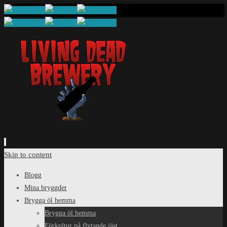
Skip to content
Blogg
Mina bryggder
Brygga öl hemma
Brygga öl hemma
Förkultur på flytande jäst