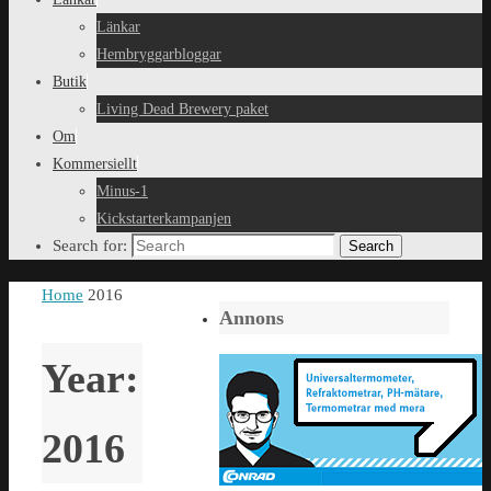
Länkar
Hembryggarbloggar
Butik
Living Dead Brewery paket
Om
Kommersiellt
Minus-1
Kickstarterkampanjen
Search for:
Search
Home
2016
Annons
Year:
2016