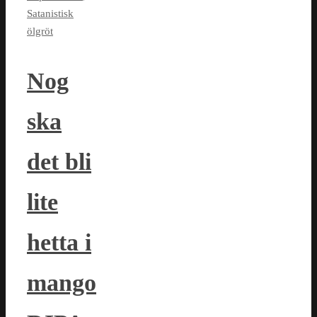
Satanistisk
ölgröt
Nog
ska
det bli
lite
hetta i
mango