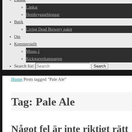
Länkar
Hembryggarbloggar
Butik
Living Dead Brewery paket
Om
Kommersiellt
Minus-1
Kickstarterkampanjen
Search for:
Search
Home
Posts tagged "Pale Ale"
Tag: Pale Ale
Något fel är inte riktigt rätt