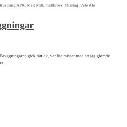
trustning
APA
,
Malt Mill
,
maltkross
,
Misstag
,
Pale Ale
yggningar
Bryggningarna gick rätt ok, var lite missar med att jag glömde
ra.