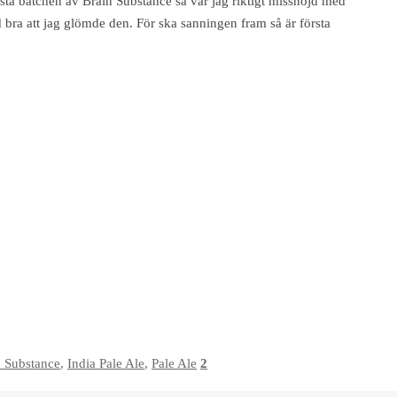
örsta batchen av Brain Substance så var jag riktigt missnöjd med
d bra att jag glömde den. För ska sanningen fram så är första
n Substance
,
India Pale Ale
,
Pale Ale
2