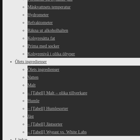
Mäskvattnets temperatur
Hydrometer
Refraktometer
Räkna ut alkoholhalten
Kolsyresätta fat
Prima med socker
Kolsyrenivå i olika öltyper
Ölets ingredienser
Ölets ingredienser
Vatten
Malt
– [Tabell] Malt – olika tillverkare
Humle
– [Tabell] Humlesorter
Jäst
– [Tabell] Jästsorter
– [Tabell] Wyeast vs. White Labs
Länkar