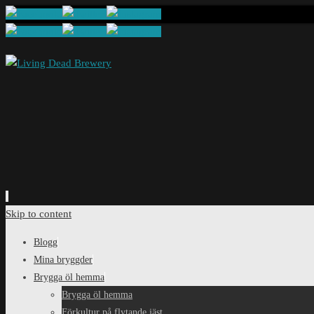
Skip to content
Blogg
Mina bryggder
Brygga öl hemma
Brygga öl hemma
Förkultur på flytande jäst