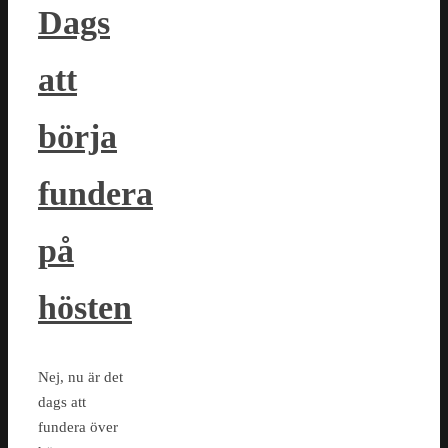
Dags
att
börja
fundera
på
hösten
Nej, nu är det
dags att
fundera över