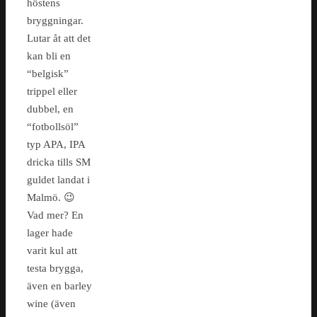
höstens
bryggningar.
Lutar åt att det
kan bli en
“belgisk”
trippel eller
dubbel, en
“fotbollsöl”
typ APA, IPA
dricka tills SM
guldet landat i
Malmö. 😉
Vad mer? En
lager hade
varit kul att
testa brygga,
även en barley
wine (även