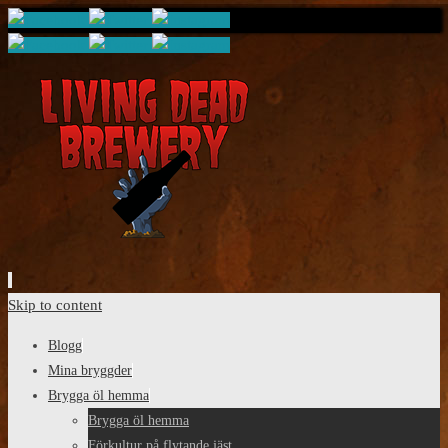
Skip to content
Blogg
Mina bryggder
Brygga öl hemma
Brygga öl hemma
Förkultur på flytande jäst