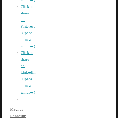
Click to
share
on
Pinterest
(Opens
in new
window)
Click to
share
on
LinkedIn
(Opens
in new
window)
Magnus
Rönnerup