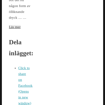
bör det bli
någon form av
ölliknande
dryck … …
Läs mer
Dela
inlägget:
Click to
share
on
Facebook
(Opens
in new
window)