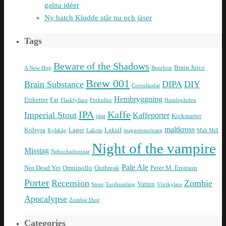
galna idéer
Ny batch Kludde står nu och jäser
Tags
Beware of the Shadows
Brain Juice
A New Hop
Bourbon
Brew 001
Brain Substance
DIPA
DIY
Corneliusfat
Hembryggning
Etiketter
Fat
Flaskfyllare
Förkultur
Humlegården
IPA
Kaffe
Imperial Stout
Kaffeporter
jäst
Kickstarter
maltkross
Kolsyra
Lager
Laksil
Kylskåp
Lakrits
magnetomrörare
Malt Mill
Night of the vampire
Misstag
Nebuchadnezzar
Pale Ale
Not Dead Yet
Omnipollo
Outbreak
Peter M. Eronson
Porter
Recension
Zombie
Vatten
Stout
Torrhumling
Vörtkylare
Apocalypse
Zombie Dust
Categories