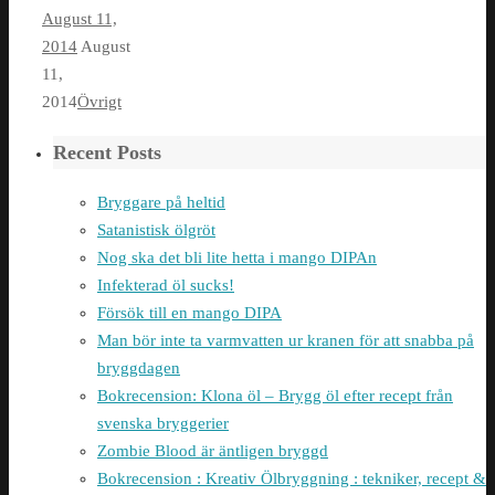
August 11,
2014
August
11,
2014
Övrigt
Recent Posts
Bryggare på heltid
Satanistisk ölgröt
Nog ska det bli lite hetta i mango DIPAn
Infekterad öl sucks!
Försök till en mango DIPA
Man bör inte ta varmvatten ur kranen för att snabba på
bryggdagen
Bokrecension: Klona öl – Brygg öl efter recept från
svenska bryggerier
Zombie Blood är äntligen bryggd
Bokrecension : Kreativ Ölbryggning : tekniker, recept &