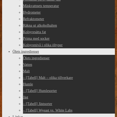
Mäskvattnets temperatur
Hydrometer
Refraktometer
Räkna ut alkoholhalten
Kolsyresätta fat
Prima med socker
Kolsyrenivå i olika öltyper
Ölets ingredienser
Ölets ingredienser
Vatten
Malt
– [Tabell] Malt – olika tillverkare
Humle
– [Tabell] Humlesorter
Jäst
– [Tabell] Jästsorter
– [Tabell] Wyeast vs. White Labs
Länkar