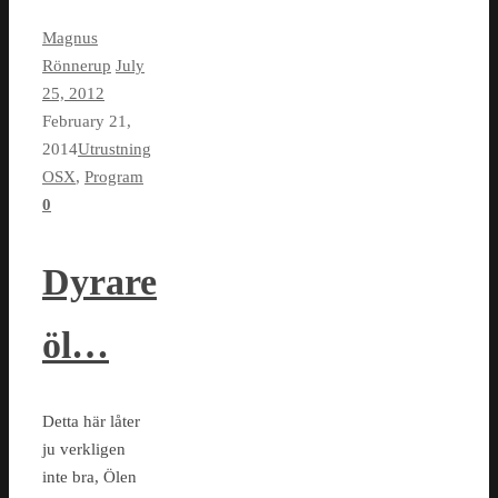
Magnus
Rönnerup
July
25, 2012
February 21,
2014
Utrustning
OSX
,
Program
0
Dyrare
öl…
Detta här låter
ju verkligen
inte bra, Ölen