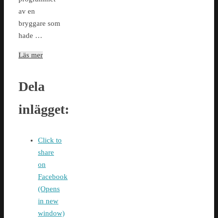
av en
bryggare som
hade …
Läs mer
Dela
inlägget:
Click to
share
on
Facebook
(Opens
in new
window)