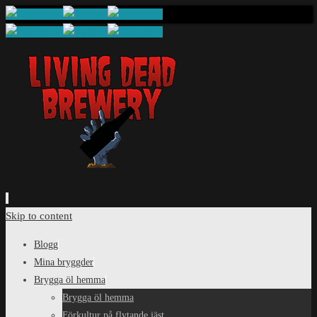
Skip to content
Blogg
Mina bryggder
Brygga öl hemma
Brygga öl hemma
Förkultur på flytande jäst