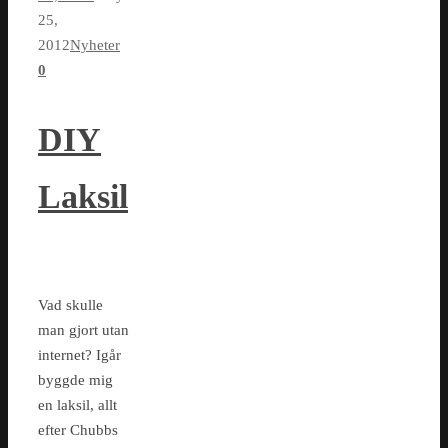
25,
2012
Nyheter
0
DIY
Laksil
Vad skulle
man gjort utan
internet? Igår
byggde mig
en laksil, allt
efter Chubbs