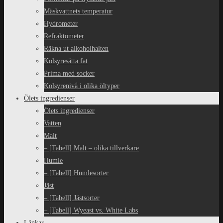
Mäskvattnets temperatur
Hydrometer
Refraktometer
Räkna ut alkoholhalten
Kolsyresätta fat
Prima med socker
Kolsyrenivå i olika öltyper
Ölets ingredienser
Ölets ingredienser
Vatten
Malt
– [Tabell] Malt – olika tillverkare
Humle
– [Tabell] Humlesorter
Jäst
– [Tabell] Jästsorter
– [Tabell] Wyeast vs. White Labs
Länkar