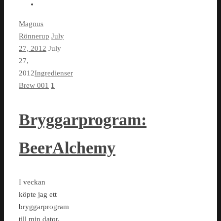
Magnus
Rönnerup
July
27, 2012
July
27,
2012
Ingredienser
Brew 001
1
Bryggarprogram:
BeerAlchemy
I veckan
köpte jag ett
bryggarprogram
till min dator,