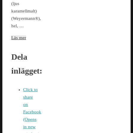
(ljus
karamellmalt)
(Weyermann®),
hel, …
Läs mer
Dela
inlägget:
Click to
share
on
Facebook
(Opens
in new