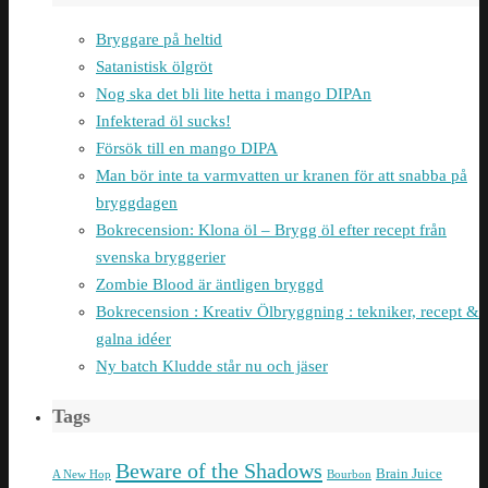
Bryggare på heltid
Satanistisk ölgröt
Nog ska det bli lite hetta i mango DIPAn
Infekterad öl sucks!
Försök till en mango DIPA
Man bör inte ta varmvatten ur kranen för att snabba på
bryggdagen
Bokrecension: Klona öl – Brygg öl efter recept från
svenska bryggerier
Zombie Blood är äntligen bryggd
Bokrecension : Kreativ Ölbryggning : tekniker, recept &
galna idéer
Ny batch Kludde står nu och jäser
Tags
Beware of the Shadows
Brain Juice
A New Hop
Bourbon