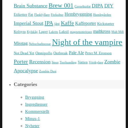
Brew 001
Brain Substance
DIPA
DIY
Corneliusfat
Hembryggning
Etiketter
Fat
Flaskfyllare
Förkultur
Humlegården
IPA
Kaffe
Imperial Stout
Kaffeporter
jäst
Kickstarter
maltkross
Kolsyra
Lager
Laksil
Kylskåp
Lakrits
magnetomrörare
Malt Mill
Night of the vampire
Misstag
Nebuchadnezzar
Pale Ale
Not Dead Yet
Omnipollo
Outbreak
Peter M. Eronson
Porter
Recension
Zombie
Vatten
Stout
Torrhumling
Vörtkylare
Apocalypse
Zombie Dust
Categories
Bryggning
Ingredienser
Kommersiellt
Minus-1
Nyheter