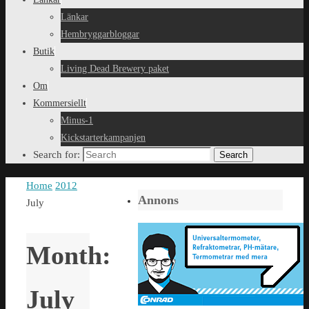
Länkar
Hembryggarbloggar
Butik
Living Dead Brewery paket
Om
Kommersiellt
Minus-1
Kickstarterkampanjen
Search for:
Search
Home
2012
Annons
July
Month:
July