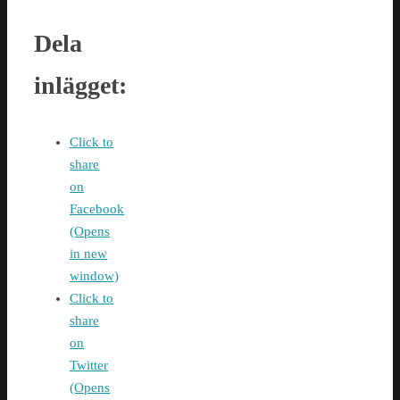
Dela
inlägget:
Click to
share
on
Facebook
(Opens
in new
window)
Click to
share
on
Twitter
(Opens