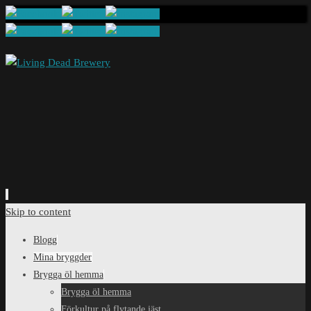
Skip to content
Blogg
Mina bryggder
Brygga öl hemma
Brygga öl hemma
Förkultur på flytande jäst