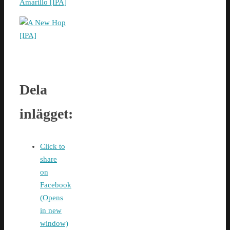
Dela
inlägget:
Click to
share
on
Facebook
(Opens
in new
window)