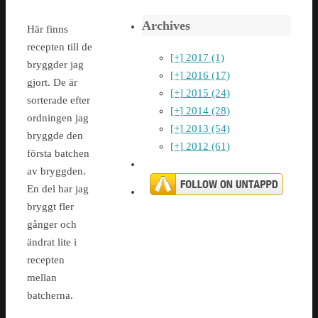
Archives
Här finns
recepten till de
[+]
2017 (1)
bryggder jag
[+]
2016 (17)
gjort. De är
[+]
2015 (24)
sorterade efter
[+]
2014 (28)
ordningen jag
[+]
2013 (54)
bryggde den
[+]
2012 (61)
första batchen
av bryggden.
En del har jag
bryggt fler
gånger och
ändrat lite i
recepten
mellan
batcherna.