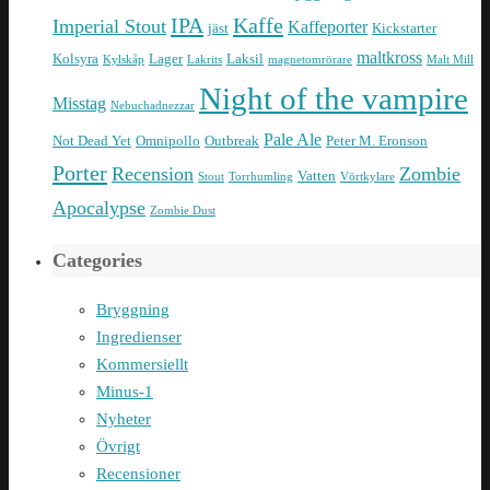
IPA
Kaffe
Imperial Stout
Kaffeporter
jäst
Kickstarter
maltkross
Kolsyra
Lager
Laksil
Kylskåp
Lakrits
magnetomrörare
Malt Mill
Night of the vampire
Misstag
Nebuchadnezzar
Pale Ale
Not Dead Yet
Omnipollo
Outbreak
Peter M. Eronson
Porter
Recension
Zombie
Vatten
Stout
Torrhumling
Vörtkylare
Apocalypse
Zombie Dust
Categories
Bryggning
Ingredienser
Kommersiellt
Minus-1
Nyheter
Övrigt
Recensioner