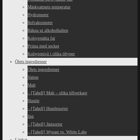
Mäskvattnets temperatur
Hydrometer
Refraktometer
Räkna ut alkoholhalten
Kolsyresätta fat
Prima med socker
Kolsyrenivå i olika öltyper
Ölets ingredienser
Ölets ingredienser
Vatten
Malt
– [Tabell] Malt – olika tillverkare
Humle
– [Tabell] Humlesorter
Jäst
– [Tabell] Jästsorter
– [Tabell] Wyeast vs. White Labs
Länkar