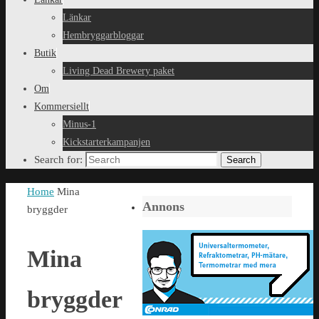
Länkar
Hembryggarbloggar
Butik
Living Dead Brewery paket
Om
Kommersiellt
Minus-1
Kickstarterkampanjen
Search for:
Search
Home
Mina
Annons
bryggder
Mina
bryggder