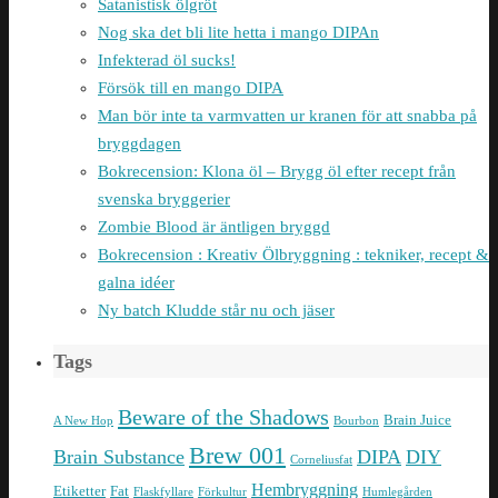
Satanistisk ölgröt
Nog ska det bli lite hetta i mango DIPAn
Infekterad öl sucks!
Försök till en mango DIPA
Man bör inte ta varmvatten ur kranen för att snabba på
bryggdagen
Bokrecension: Klona öl – Brygg öl efter recept från
svenska bryggerier
Zombie Blood är äntligen bryggd
Bokrecension : Kreativ Ölbryggning : tekniker, recept &
galna idéer
Ny batch Kludde står nu och jäser
Tags
Beware of the Shadows
Brain Juice
A New Hop
Bourbon
Brew 001
Brain Substance
DIPA
DIY
Corneliusfat
Hembryggning
Etiketter
Fat
Flaskfyllare
Förkultur
Humlegården