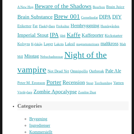
Beware of the Shadows
Brain Juice
A New Hop
Bourbon
Brew 001
Brain Substance
DIPA
DIY
Corneliusfat
Hembryggning
Etiketter
Fat
Flaskfyllare
Förkultur
Humlegården
IPA
Kaffe
Imperial Stout
Kaffeporter
jäst
Kickstarter
maltkross
Kolsyra
Lager
Laksil
Kylskåp
Lakrits
magnetomrörare
Malt
Night of the
Misstag
Mill
Nebuchadnezzar
vampire
Pale Ale
Not Dead Yet
Omnipollo
Outbreak
Porter
Recension
Peter M. Eronson
Vatten
Stout
Torrhumling
Zombie Apocalypse
Vörtkylare
Zombie Dust
Categories
Bryggning
Ingredienser
Kommersiellt