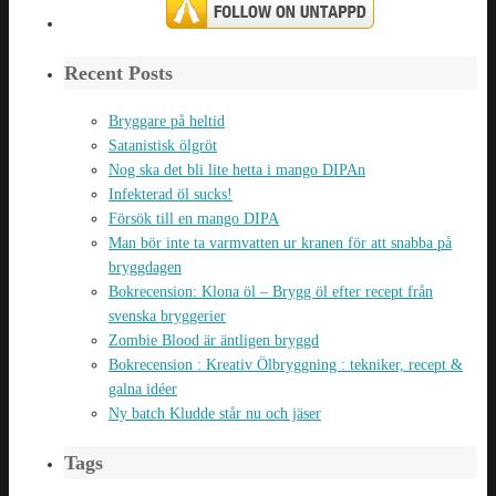
Recent Posts
Bryggare på heltid
Satanistisk ölgröt
Nog ska det bli lite hetta i mango DIPAn
Infekterad öl sucks!
Försök till en mango DIPA
Man bör inte ta varmvatten ur kranen för att snabba på
bryggdagen
Bokrecension: Klona öl – Brygg öl efter recept från
svenska bryggerier
Zombie Blood är äntligen bryggd
Bokrecension : Kreativ Ölbryggning : tekniker, recept &
galna idéer
Ny batch Kludde står nu och jäser
Tags