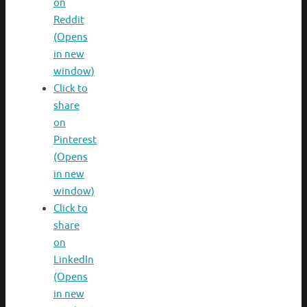
on
Reddit
(Opens
in new
window)
Click to
share
on
Pinterest
(Opens
in new
window)
Click to
share
on
LinkedIn
(Opens
in new