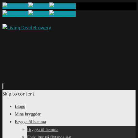
Skip to content
Blogg
Mina bryggder
Brygga öl hemma
Brygga öl hemma
Förkultur på flytande jäst