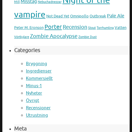
Night of the
Misstag
Mill
Nebuchadnezzar
vampire
Pale Ale
Not Dead Yet
Omnipollo
Outbreak
Porter
Recension
Peter M. Eronson
Vatten
Stout
Torrhumling
Zombie Apocalypse
Vörtkylare
Zombie Dust
Categories
Bryggning
Ingredienser
Kommersiellt
Minus-1
Nyheter
Övrigt
Recensioner
Utrustning
Meta