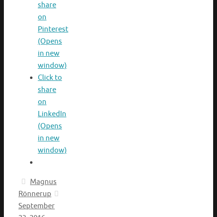
share
on
Pinterest
(Opens
in new
window)
Click to
share
on
LinkedIn
(Opens
in new
window)
Magnus
Rönnerup
September