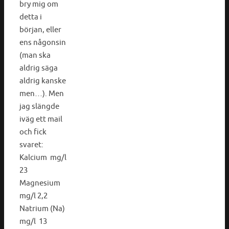
bry mig om
detta i
början, eller
ens någonsin
(man ska
aldrig säga
aldrig kanske
men…). Men
jag slängde
iväg ett mail
och fick
svaret:
Kalcium mg/l
23
Magnesium
mg/l 2,2
Natrium (Na)
mg/l 13