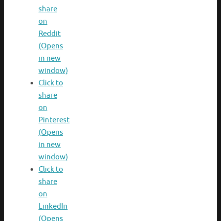
share
on
Reddit
(Opens
in new
window)
Click to
share
on
Pinterest
(Opens
in new
window)
Click to
share
on
LinkedIn
(Opens