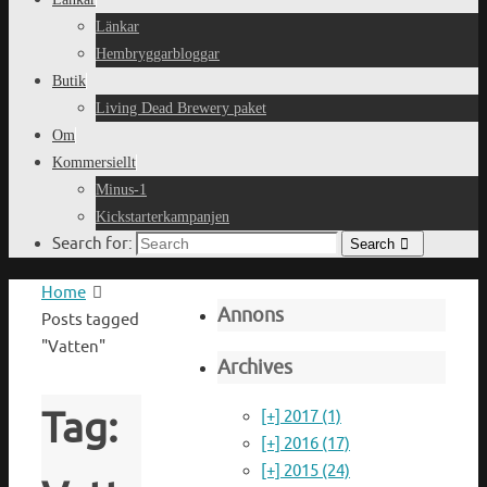
Länkar
Hembryggarbloggar
Butik
Living Dead Brewery paket
Om
Kommersiellt
Minus-1
Kickstarterkampanjen
Search for:
Search
Home
Annons
Posts tagged
"Vatten"
Archives
Tag:
[+]
2017 (1)
[+]
2016 (17)
[+]
2015 (24)