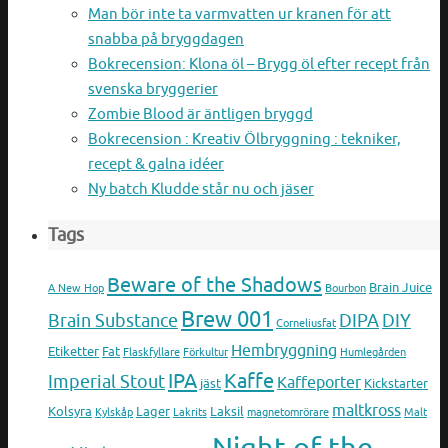
Man bör inte ta varmvatten ur kranen för att
snabba på bryggdagen
Bokrecension: Klona öl – Brygg öl efter recept från
svenska bryggerier
Zombie Blood är äntligen bryggd
Bokrecension : Kreativ Ölbryggning : tekniker,
recept & galna idéer
Ny batch Kludde står nu och jäser
Tags
Beware of the Shadows
Brain Juice
A New Hop
Bourbon
Brew 001
Brain Substance
DIPA
DIY
Corneliusfat
Hembryggning
Etiketter
Fat
Flaskfyllare
Förkultur
Humlegården
IPA
Kaffe
Imperial Stout
Kaffeporter
jäst
Kickstarter
maltkross
Kolsyra
Lager
Laksil
Kylskåp
Lakrits
magnetomrörare
Malt