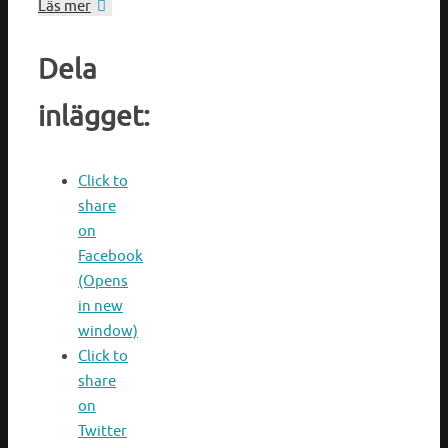
Läs mer
Dela
inlägget:
Click to
share
on
Facebook
(Opens
in new
window)
Click to
share
on
Twitter