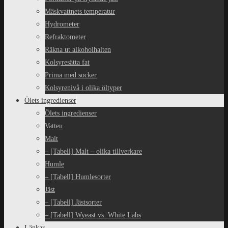
Mäskvattnets temperatur
Hydrometer
Refraktometer
Räkna ut alkoholhalten
Kolsyresätta fat
Prima med socker
Kolsyrenivå i olika öltyper
Ölets ingredienser
Ölets ingredienser
Vatten
Malt
– [Tabell] Malt – olika tillverkare
Humle
– [Tabell] Humlesorter
Jäst
– [Tabell] Jästsorter
– [Tabell] Wyeast vs. White Labs
Länkar