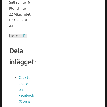
Sulfat mg/l 6
Klorid mg/l
22 Alkalinitet
HCO3 mg/l
44 …
Läs mer
Dela
inlägget:
Click to
share
on
Facebook
(Opens