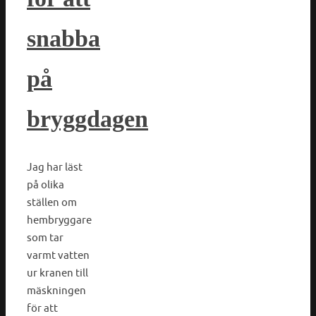
snabba
på
bryggdagen
Jag har läst
på olika
ställen om
hembryggare
som tar
varmt vatten
ur kranen till
mäskningen
för att