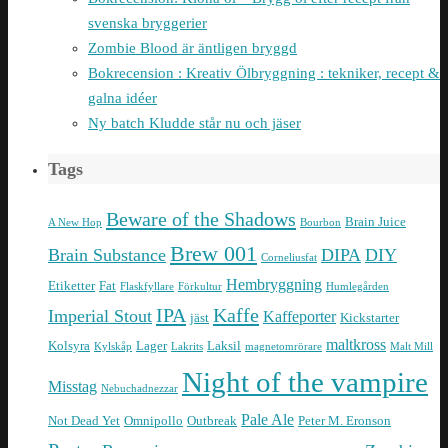
svenska bryggerier
Zombie Blood är äntligen bryggd
Bokrecension : Kreativ Ölbryggning : tekniker, recept &
galna idéer
Ny batch Kludde står nu och jäser
Tags
Beware of the Shadows
Brain Juice
A New Hop
Bourbon
Brew 001
Brain Substance
DIPA
DIY
Corneliusfat
Hembryggning
Etiketter
Fat
Flaskfyllare
Förkultur
Humlegården
IPA
Kaffe
Imperial Stout
Kaffeporter
jäst
Kickstarter
maltkross
Kolsyra
Lager
Laksil
Kylskåp
Lakrits
magnetomrörare
Malt Mill
Night of the vampire
Misstag
Nebuchadnezzar
Pale Ale
Not Dead Yet
Omnipollo
Outbreak
Peter M. Eronson