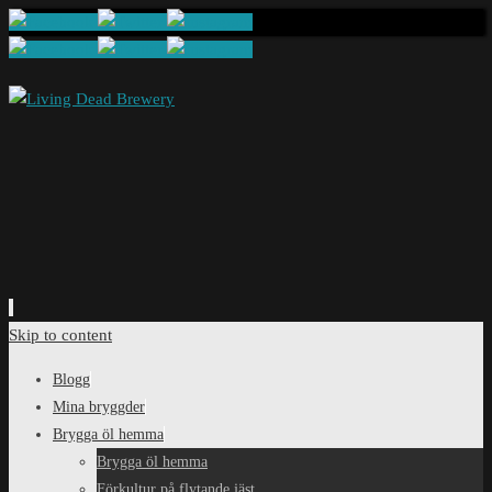
Skip to content
Blogg
Mina bryggder
Brygga öl hemma
Brygga öl hemma
Förkultur på flytande jäst