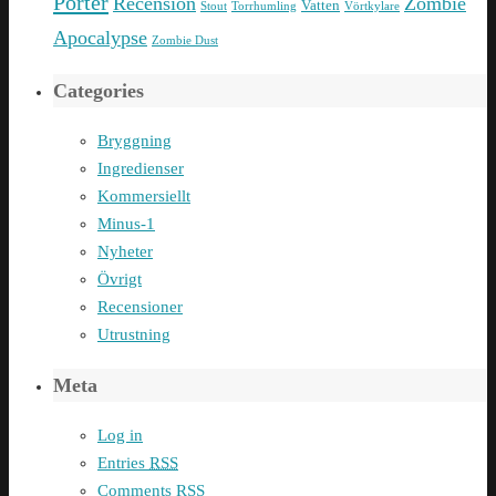
Porter
Recension
Zombie
Vatten
Stout
Torrhumling
Vörtkylare
Apocalypse
Zombie Dust
Categories
Bryggning
Ingredienser
Kommersiellt
Minus-1
Nyheter
Övrigt
Recensioner
Utrustning
Meta
Log in
Entries
RSS
Comments
RSS