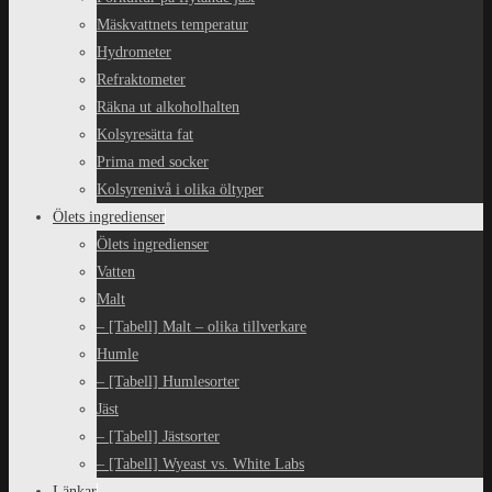
Mäskvattnets temperatur
Hydrometer
Refraktometer
Räkna ut alkoholhalten
Kolsyresätta fat
Prima med socker
Kolsyrenivå i olika öltyper
Ölets ingredienser
Ölets ingredienser
Vatten
Malt
– [Tabell] Malt – olika tillverkare
Humle
– [Tabell] Humlesorter
Jäst
– [Tabell] Jästsorter
– [Tabell] Wyeast vs. White Labs
Länkar