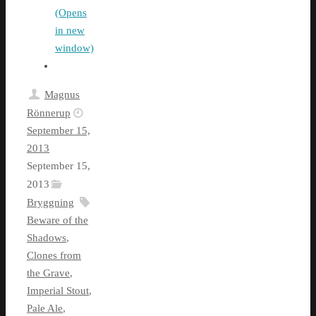
(Opens
in new
window)
Magnus
Rönnerup
September 15,
2013
September 15,
2013
Bryggning
Beware of the
Shadows
,
Clones from
the Grave
,
Imperial Stout
,
Pale Ale
,