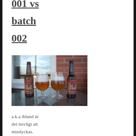
001 vs
batch
002
a.k.a ibland är
det trevligt att
misslyckas.