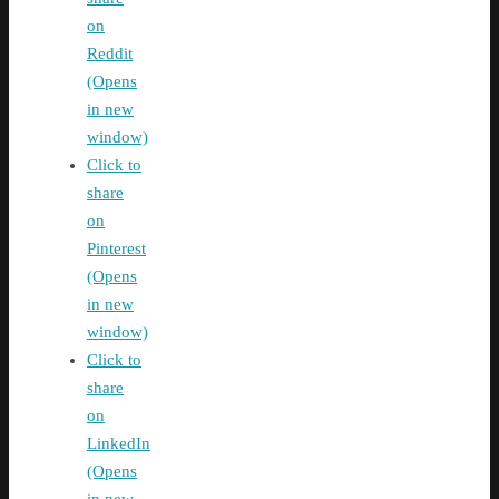
on
Reddit
(Opens
in new
window)
Click to
share
on
Pinterest
(Opens
in new
window)
Click to
share
on
LinkedIn
(Opens
in new