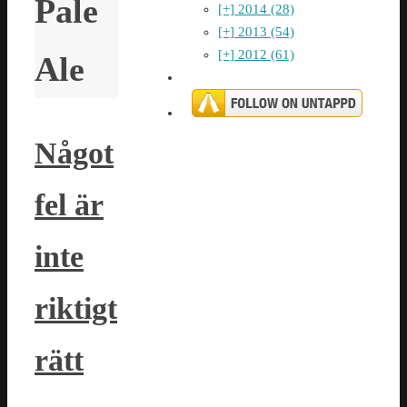
Pale
[+]
2014 (28)
[+]
2013 (54)
[+]
2012 (61)
Ale
Något
fel är
inte
riktigt
rätt