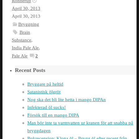
Rönnerup
April 30, 2013
April 30, 2013
Bryggning
Brain
Substance
,
India Pale Ale
,
Pale Ale
2
Recent Posts
Bryggare på heltid
Satanistisk ölgröt
Nog ska det bli lite hetta i mango DIPAn
Infekterad öl sucks!
Försök till en mango DIPA
Man bör inte ta varmvatten ur kranen för att snabba på
bryggdagen
Bokrecension: Klona öl – Brygg öl efter recept från