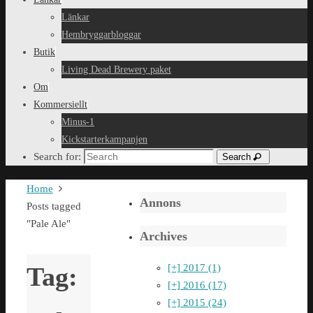
Länkar
Hembryggarbloggar
Butik
Living Dead Brewery paket
Om
Kommersiellt
Minus-1
Kickstarterkampanjen
Search for:
Search
Home
Annons
Posts tagged
"Pale Ale"
Archives
[+]
2017 (1)
Tag:
[+]
2016 (17)
[+]
2015 (24)