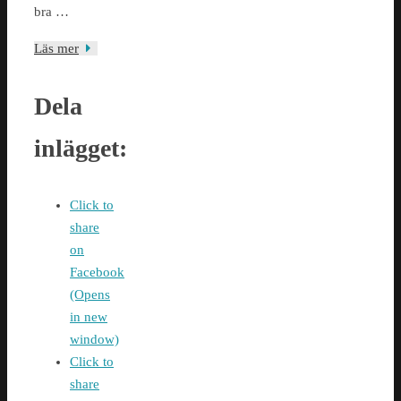
bra …
Läs mer
Dela
inlägget:
Click to
share
on
Facebook
(Opens
in new
window)
Click to
share