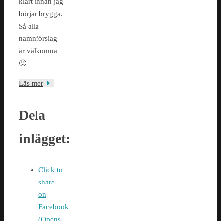
klart innan jag
börjar brygga.
Så alla
namnförslag
är välkomna
🙂
Läs mer
Dela
inlägget:
Click to
share
on
Facebook
(Opens