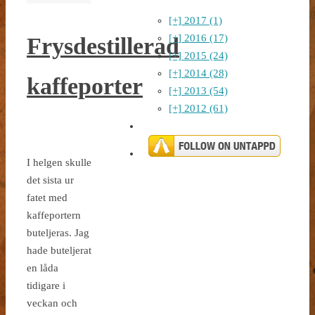
[+]
2017 (1)
[+]
2016 (17)
Frysdestillerad
[+]
2015 (24)
[+]
2014 (28)
kaffeporter
[+]
2013 (54)
[+]
2012 (61)
I helgen skulle
det sista ur
fatet med
kaffeportern
buteljeras. Jag
hade buteljerat
en låda
tidigare i
veckan och