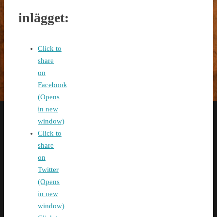
inlägget:
Click to
share
on
Facebook
(Opens
in new
window)
Click to
share
on
Twitter
(Opens
in new
window)