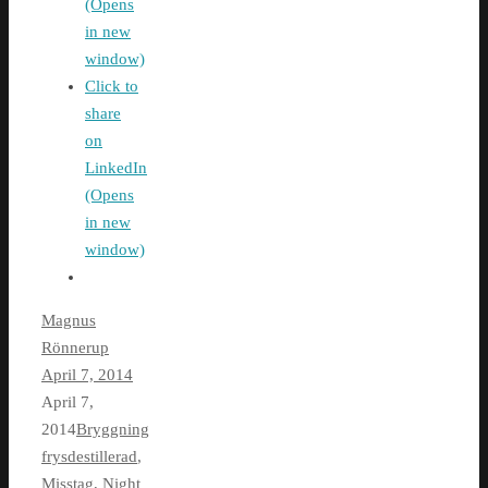
(Opens
in new
window)
Click to
share
on
LinkedIn
(Opens
in new
window)
Magnus
Rönnerup
April 7, 2014
April 7,
2014
Bryggning
frysdestillerad
,
Misstag
,
Night