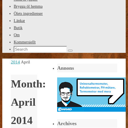
content
Brygga öl hemma
Ölets ingredienser
Länkar
Butik
Om
Kommersiellt
Search
Search
for:
Home
2014
April
Annons
Month:
April
2014
Archives