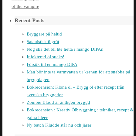
of the vampire
Recent Posts
Bryggare på heltid
Satanistisk ölgröt
Nog ska det bli lite hetta i mango DIPAn
Infekterad öl sucks!
Försök till en mango DIPA
Man bör inte ta varmvatten ur kranen för att snabba på
bryggdagen
Bokrecension: Klona öl – Brygg öl efter recept från
svenska bryggerier
Zombie Blood är äntligen bryggd
Bokrecension : Kreativ Ölbryggning : tekniker, recept &
galna idéer
Ny batch Kludde står nu och jäser