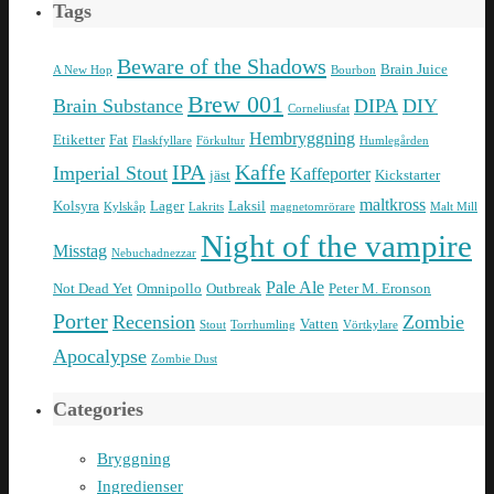
Tags
Beware of the Shadows
Brain Juice
A New Hop
Bourbon
Brew 001
Brain Substance
DIPA
DIY
Corneliusfat
Hembryggning
Etiketter
Fat
Flaskfyllare
Förkultur
Humlegården
IPA
Kaffe
Imperial Stout
Kaffeporter
jäst
Kickstarter
maltkross
Kolsyra
Lager
Laksil
Kylskåp
Lakrits
magnetomrörare
Malt Mill
Night of the vampire
Misstag
Nebuchadnezzar
Pale Ale
Not Dead Yet
Omnipollo
Outbreak
Peter M. Eronson
Porter
Recension
Zombie
Vatten
Stout
Torrhumling
Vörtkylare
Apocalypse
Zombie Dust
Categories
Bryggning
Ingredienser