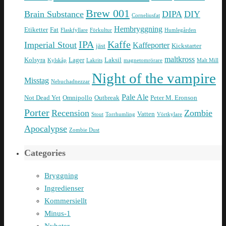
Brew 001
Brain Substance
DIPA
DIY
Corneliusfat
Hembryggning
Etiketter
Fat
Flaskfyllare
Förkultur
Humlegården
IPA
Kaffe
Imperial Stout
Kaffeporter
jäst
Kickstarter
maltkross
Kolsyra
Lager
Laksil
Kylskåp
Lakrits
magnetomrörare
Malt Mill
Night of the vampire
Misstag
Nebuchadnezzar
Pale Ale
Not Dead Yet
Omnipollo
Outbreak
Peter M. Eronson
Porter
Recension
Zombie
Vatten
Stout
Torrhumling
Vörtkylare
Apocalypse
Zombie Dust
Categories
Bryggning
Ingredienser
Kommersiellt
Minus-1
Nyheter