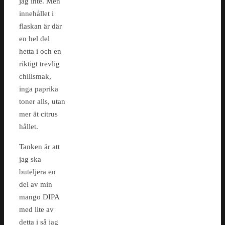
jag inte. Men
innehållet i
flaskan är där
en hel del
hetta i och en
riktigt trevlig
chilismak,
inga paprika
toner alls, utan
mer ät citrus
hållet.
Tanken är att
jag ska
buteljera en
del av min
mango DIPA
med lite av
detta i så jag