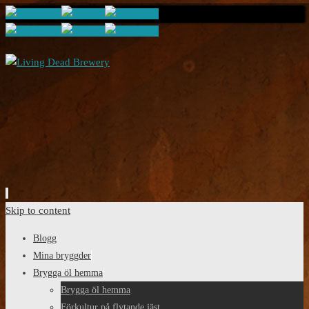
Skip to content
Blogg
Mina bryggder
Brygga öl hemma
Brygga öl hemma
Förkultur på flytande jäst