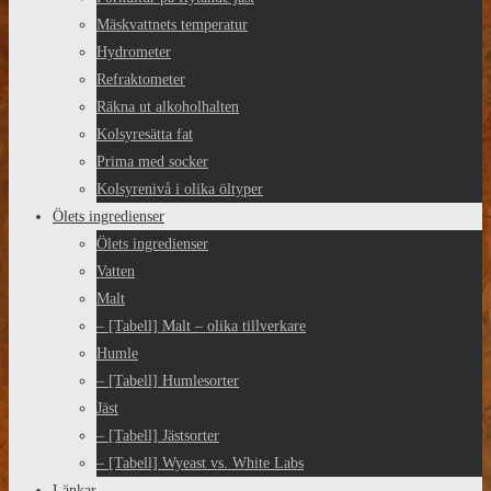
Mäskvattnets temperatur
Hydrometer
Refraktometer
Räkna ut alkoholhalten
Kolsyresätta fat
Prima med socker
Kolsyrenivå i olika öltyper
Ölets ingredienser
Ölets ingredienser
Vatten
Malt
– [Tabell] Malt – olika tillverkare
Humle
– [Tabell] Humlesorter
Jäst
– [Tabell] Jästsorter
– [Tabell] Wyeast vs. White Labs
Länkar