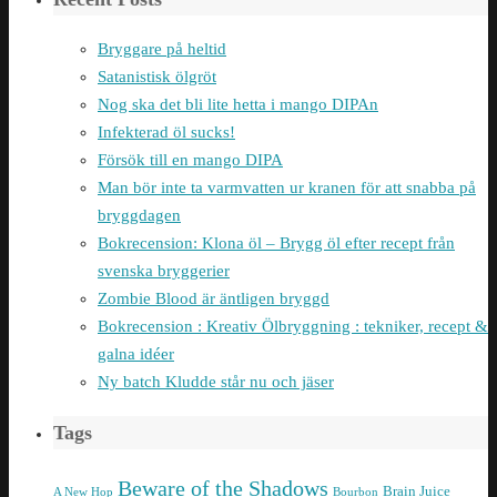
Bryggare på heltid
Satanistisk ölgröt
Nog ska det bli lite hetta i mango DIPAn
Infekterad öl sucks!
Försök till en mango DIPA
Man bör inte ta varmvatten ur kranen för att snabba på
bryggdagen
Bokrecension: Klona öl – Brygg öl efter recept från
svenska bryggerier
Zombie Blood är äntligen bryggd
Bokrecension : Kreativ Ölbryggning : tekniker, recept &
galna idéer
Ny batch Kludde står nu och jäser
Tags
Beware of the Shadows
Brain Juice
A New Hop
Bourbon