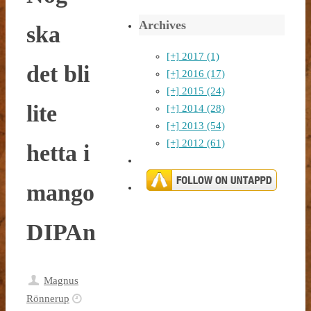
Archives
ska
[+]
2017 (1)
det bli
[+]
2016 (17)
[+]
2015 (24)
lite
[+]
2014 (28)
[+]
2013 (54)
[+]
2012 (61)
hetta i
mango
DIPAn
Magnus
Rönnerup