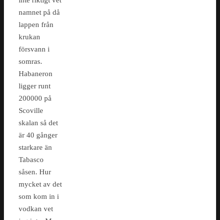
inte riktigt vet
namnet på då
lappen från
krukan
försvann i
somras.
Habaneron
ligger runt
200000 på
Scoville
skalan så det
är 40 gånger
starkare än
Tabasco
såsen. Hur
mycket av det
som kom in i
vodkan vet