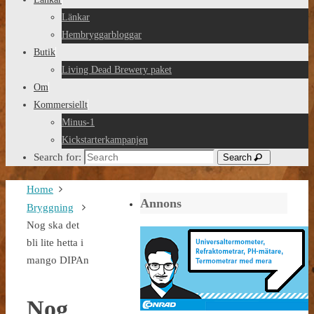
Länkar
Hembryggarbloggar
Butik
Living Dead Brewery paket
Om
Kommersiellt
Minus-1
Kickstarterkampanjen
Search for:
Search
Home
Annons
Bryggning
Nog ska det
bli lite hetta i
mango DIPAn
Nog