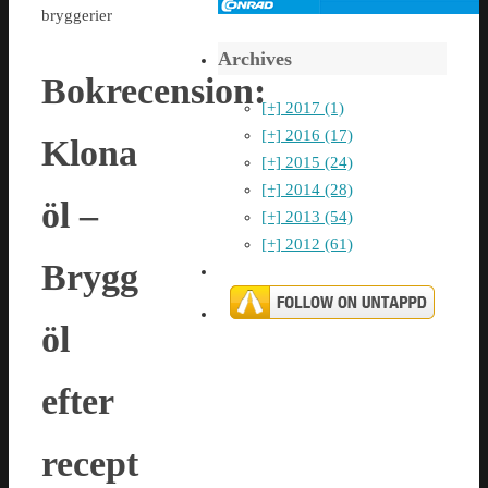
bryggerier
Archives
Bokrecension:
[+]
2017 (1)
[+]
2016 (17)
Klona
[+]
2015 (24)
[+]
2014 (28)
öl –
[+]
2013 (54)
[+]
2012 (61)
Brygg
öl
efter
recept