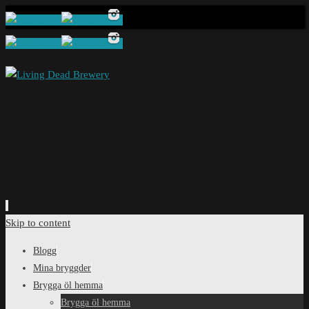
Skip to content
Blogg
Mina bryggder
Brygga öl hemma
Brygga öl hemma