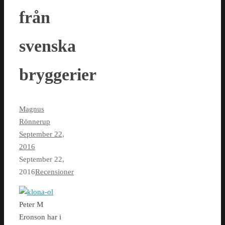
från
svenska
bryggerier
Magnus
Rönnerup
September 22,
2016
September 22,
2016
Recensioner
Peter M
Eronson har i