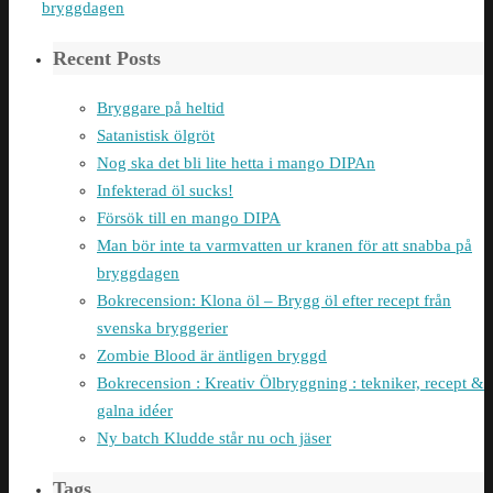
bryggdagen
Recent Posts
Bryggare på heltid
Satanistisk ölgröt
Nog ska det bli lite hetta i mango DIPAn
Infekterad öl sucks!
Försök till en mango DIPA
Man bör inte ta varmvatten ur kranen för att snabba på
bryggdagen
Bokrecension: Klona öl – Brygg öl efter recept från
svenska bryggerier
Zombie Blood är äntligen bryggd
Bokrecension : Kreativ Ölbryggning : tekniker, recept &
galna idéer
Ny batch Kludde står nu och jäser
Tags