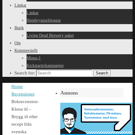
Länkar
Länkar
Hembryggarbloggar
Butik
Living Dead Brewery paket
Om
Kommersiellt
Minus-1
Kickstarterkampanjen
Search for:
Search
Home
Annons
Recensioner
Bokrecension:
Klona öl –
Brygg öl efter
recept från
svenska