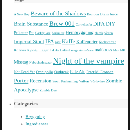
Beware of the Shadows
Brain Juice
A New Hop
Bourbon
Brew 001
Brain Substance
DIPA
DIY
Corneliusfat
Hembryggning
Etiketter
Fat
Flaskfyllare
Förkultur
Humlegården
IPA
Kaffe
Imperial Stout
Kaffeporter
jäst
Kickstarter
maltkross
Kolsyra
Lager
Laksil
Kylskåp
Lakrits
magnetomrörare
Malt Mill
Night of the vampire
Misstag
Nebuchadnezzar
Pale Ale
Not Dead Yet
Omnipollo
Outbreak
Peter M. Eronson
Porter
Recension
Zombie
Vatten
Stout
Torrhumling
Vörtkylare
Apocalypse
Zombie Dust
Categories
Bryggning
Ingredienser