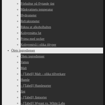
Förkultur på flytande jäst
Mäskvattnets temperatur
Hydrometer
Refraktometer
Räkna ut alkoholhalten
Kolsyresätta fat
Prima med socker
Kolsyrenivå i olika öltyper
Ölets ingredienser
Ölets ingredienser
Vatten
Malt
– [Tabell] Malt – olika tillverkare
Humle
– [Tabell] Humlesorter
Jäst
– [Tabell] Jästsorter
– [Tabell] Wyeast vs. White Labs