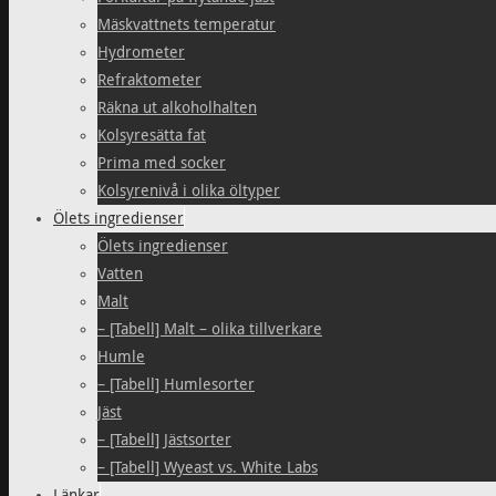
Mäskvattnets temperatur
Hydrometer
Refraktometer
Räkna ut alkoholhalten
Kolsyresätta fat
Prima med socker
Kolsyrenivå i olika öltyper
Ölets ingredienser
Ölets ingredienser
Vatten
Malt
– [Tabell] Malt – olika tillverkare
Humle
– [Tabell] Humlesorter
Jäst
– [Tabell] Jästsorter
– [Tabell] Wyeast vs. White Labs
Länkar