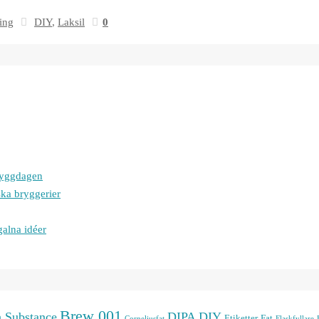
ing
DIY
,
Laksil
0
bryggdagen
ska bryggerier
galna idéer
Brew 001
n Substance
DIPA
DIY
Etiketter
Fat
Corneliusfat
Flaskfyllare