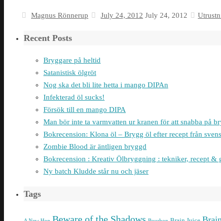
Magnus Rönnerup
July 24, 2012
July 24, 2012
Utrustn
Recent Posts
Bryggare på heltid
Satanistisk ölgröt
Nog ska det bli lite hetta i mango DIPAn
Infekterad öl sucks!
Försök till en mango DIPA
Man bör inte ta varmvatten ur kranen för att snabba på 
Bokrecension: Klona öl – Brygg öl efter recept från sven
Zombie Blood är äntligen bryggd
Bokrecension : Kreativ Ölbryggning : tekniker, recept & 
Ny batch Kludde står nu och jäser
Tags
Beware of the Shadows
Brai
Brain Juice
A New Hop
Bourbon