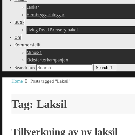
Länkar
Hembryggarbloggar
Butik
Living Dead Brewery paket
Om
Kommersiellt
Minus-1
Kickstarterkampanjen
Search for:
Search
Home
Posts tagged "Laksil"
Tag: Laksil
Tillverkning av ny laksil