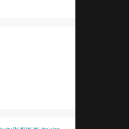
Hembryggning
Förkultur
Humlegården