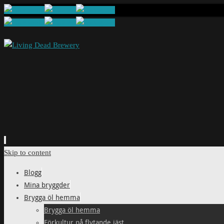
Skip to content
Blogg
Mina bryggder
Brygga öl hemma
Brygga öl hemma
Förkultur på flytande jäst