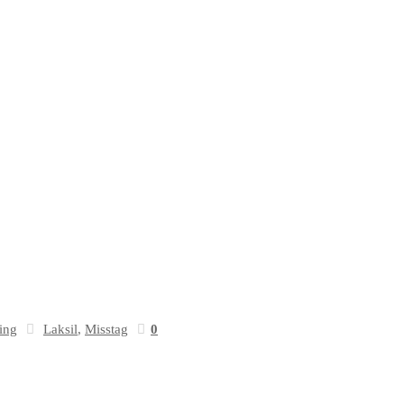
ing
Laksil
,
Misstag
0