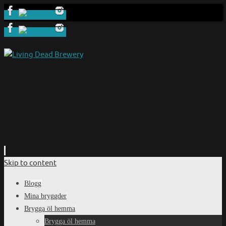
Skip to content
Blogg
Mina bryggder
Brygga öl hemma
Brygga öl hemma