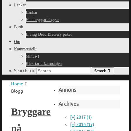
Länkar
Länkar
Hembryggarbloggar
Butik
Living Dead Brewery paket
Om
Kommersiellt
Minus-1
Kickstarterkampanjen
Search for:
Search
Home
Annons
Blogg
Archives
Bryggare
[+]
2017 (1)
[+]
2016 (17)
på