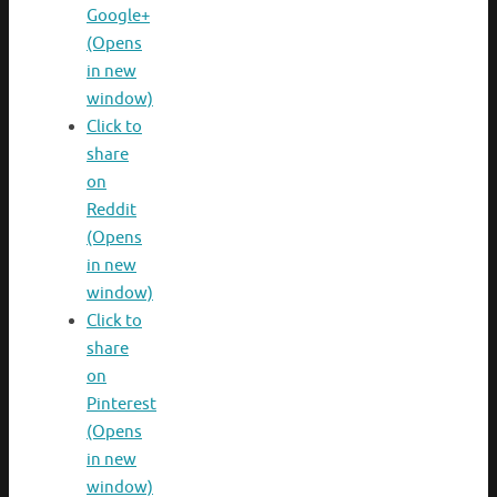
Google+
(Opens
in new
window)
Click to
share
on
Reddit
(Opens
in new
window)
Click to
share
on
Pinterest
(Opens
in new
window)