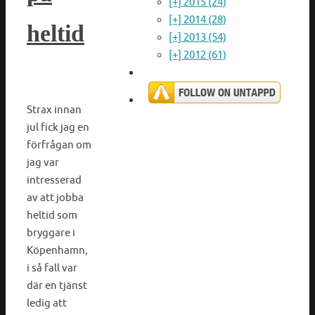
[+]
2015 (24)
[+]
2014 (28)
heltid
[+]
2013 (54)
[+]
2012 (61)
Strax innan
jul fick jag en
förfrågan om
jag var
intresserad
av att jobba
heltid som
bryggare i
Köpenhamn,
i så fall var
där en tjänst
ledig att