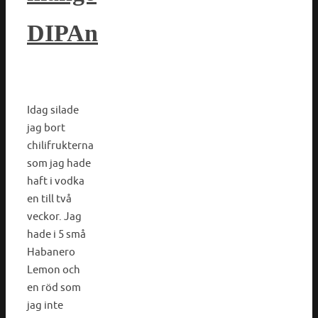
DIPAn
Idag silade
jag bort
chilifrukterna
som jag hade
haft i vodka
en till två
veckor. Jag
hade i 5 små
Habanero
Lemon och
en röd som
jag inte