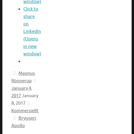
window)
Click to
share
on
LinkedIn
(Opens
in new
window)
Magnus
Rönnerup
January 4,
2017
January
8, 2017
Kommersiellt
Bryggeri
Apollo