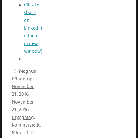
Click to
share
on
LinkedIn
(Opens
in new
window)
Magnus
Rönnerup
November
21, 2016
November
21, 2016
Bryggning
,
Kommersiellt
,
Minus-1