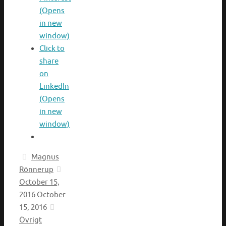
(Opens
in new
window)
Click to
share
on
LinkedIn
(Opens
in new
window)
Magnus
Rönnerup
October 15,
2016
October
15, 2016
Övrigt