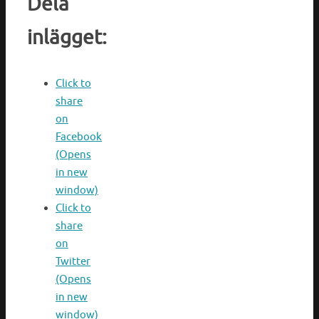
Dela
inlägget:
Click to
share
on
Facebook
(Opens
in new
window)
Click to
share
on
Twitter
(Opens
in new
window)