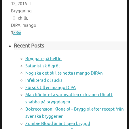
12, 2016
Bryggning
chilli
,
DIPA
,
mango
1
2
3
›
»
Recent Posts
Bryggare på heltid
Satanistisk ölgröt
Nog ska det bli lite hetta i mango DIPAn
Infekterad öl sucks!
Försök till en mango DIPA
Man bör inte ta varmvatten ur kranen för att
snabba på bryggdagen
Bokrecension: Klona öl – Brygg öl efter recept från
svenska bryggerier
Zombie Blood är äntligen bryggd