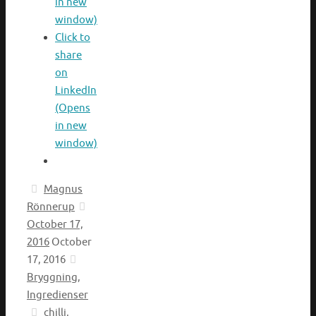
in new
window)
Click to
share
on
LinkedIn
(Opens
in new
window)
Magnus
Rönnerup
October 17,
2016
October
17, 2016
Bryggning
,
Ingredienser
chilli
,