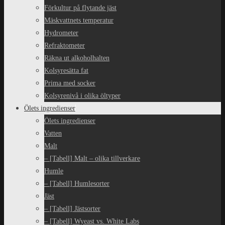
Förkultur på flytande jäst
Mäskvattnets temperatur
Hydrometer
Refraktometer
Räkna ut alkoholhalten
Kolsyresätta fat
Prima med socker
Kolsyrenivå i olika öltyper
Ölets ingredienser
Ölets ingredienser
Vatten
Malt
– [Tabell] Malt – olika tillverkare
Humle
– [Tabell] Humlesorter
Jäst
– [Tabell] Jästsorter
– [Tabell] Wyeast vs. White Labs