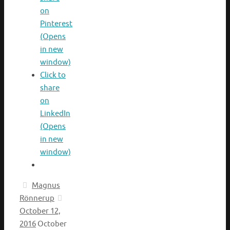
on
Pinterest
(Opens
in new
window)
Click to
share
on
LinkedIn
(Opens
in new
window)
Magnus
Rönnerup
October 12,
2016
October