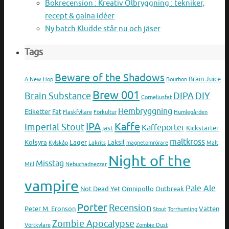
Bokrecension : Kreativ Ölbryggning : tekniker,
recept & galna idéer
Ny batch Kludde står nu och jäser
Tags
Beware of the Shadows
Brain Juice
A New Hop
Bourbon
Brew 001
Brain Substance
DIPA
DIY
Corneliusfat
Hembryggning
Etiketter
Fat
Flaskfyllare
Förkultur
Humlegården
IPA
Kaffe
Imperial Stout
Kaffeporter
jäst
Kickstarter
maltkross
Kolsyra
Lager
Laksil
Kylskåp
Lakrits
magnetomrörare
Malt
Night of the
Misstag
Mill
Nebuchadnezzar
vampire
Pale Ale
Not Dead Yet
Omnipollo
Outbreak
Porter
Recension
Peter M. Eronson
Vatten
Stout
Torrhumling
Zombie Apocalypse
Vörtkylare
Zombie Dust