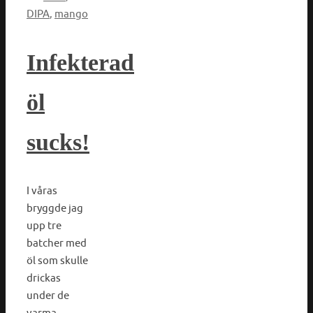
DIPA
,
mango
Infekterad
öl
sucks!
I våras
bryggde jag
upp tre
batcher med
öl som skulle
drickas
under de