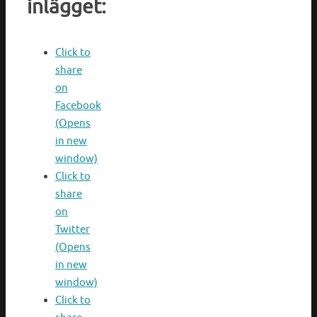
inlägget:
Click to
share
on
Facebook
(Opens
in new
window)
Click to
share
on
Twitter
(Opens
in new
window)
Click to