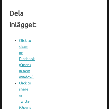
Dela
inlägget:
Click to
share
on
Facebook
(Opens
in new
window)
Click to
share
on
Twitter
(Opens