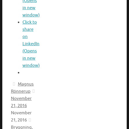
(Opens
in new
window)
Click to
share
on
LinkedIn
(Opens
in new
window)
Magnus
Rönnerup
November
21, 2016
November
21, 2016
Bryggning
,