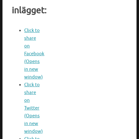
inlägget:
Click to
share
on
Facebook
(Opens
in new
window)
Click to
share
on
Twitter
(Opens
in new
window)