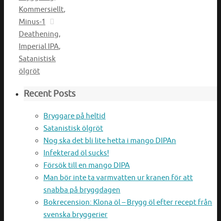
Kommersiellt
,
Minus-1
Deathening
,
Imperial IPA
,
Satanistisk
ölgröt
Recent Posts
Bryggare på heltid
Satanistisk ölgröt
Nog ska det bli lite hetta i mango DIPAn
Infekterad öl sucks!
Försök till en mango DIPA
Man bör inte ta varmvatten ur kranen för att
snabba på bryggdagen
Bokrecension: Klona öl – Brygg öl efter recept från
svenska bryggerier