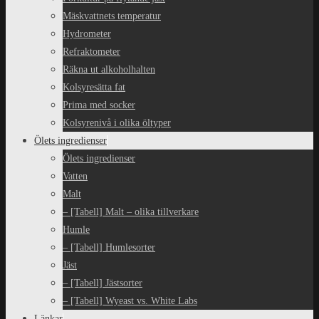
Mäskvattnets temperatur
Hydrometer
Refraktometer
Räkna ut alkoholhalten
Kolsyresätta fat
Prima med socker
Kolsyrenivå i olika öltyper
Ölets ingredienser
Ölets ingredienser
Vatten
Malt
– [Tabell] Malt – olika tillverkare
Humle
– [Tabell] Humlesorter
Jäst
– [Tabell] Jästsorter
– [Tabell] Wyeast vs. White Labs
Länkar