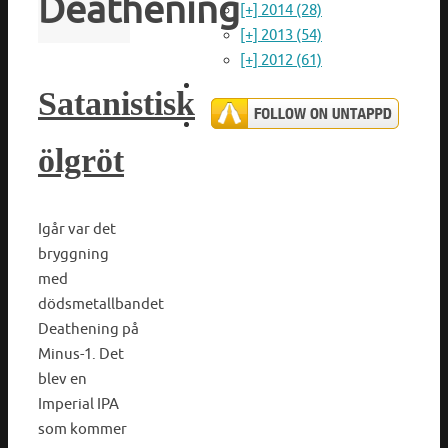
Deathening
[+]
2014 (28)
[+]
2013 (54)
[+]
2012 (61)
Satanistisk
ölgröt
Igår var det
bryggning
med
dödsmetallbandet
Deathening på
Minus-1. Det
blev en
Imperial IPA
som kommer