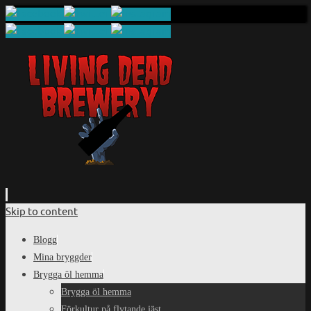
Skip to content
Blogg
Mina bryggder
Brygga öl hemma
Brygga öl hemma
Förkultur på flytande jäst