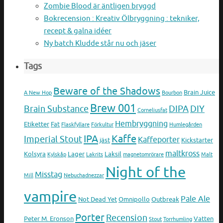
Zombie Blood är äntligen bryggd
Bokrecension : Kreativ Ölbryggning : tekniker,
recept & galna idéer
Ny batch Kludde står nu och jäser
Tags
Beware of the Shadows
Brain Juice
A New Hop
Bourbon
Brew 001
Brain Substance
DIPA
DIY
Corneliusfat
Hembryggning
Etiketter
Fat
Flaskfyllare
Förkultur
Humlegården
IPA
Kaffe
Imperial Stout
Kaffeporter
jäst
Kickstarter
maltkross
Kolsyra
Lager
Laksil
Kylskåp
Lakrits
magnetomrörare
Malt
Night of the
Misstag
Mill
Nebuchadnezzar
vampire
Pale Ale
Not Dead Yet
Omnipollo
Outbreak
Porter
Recension
Peter M. Eronson
Vatten
Stout
Torrhumling