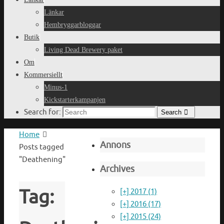
Länkar
Hembryggarbloggar
Butik
Living Dead Brewery paket
Om
Kommersiellt
Minus-1
Kickstarterkampanjen
Search for:
Search
Home
Annons
Posts tagged
"Deathening"
Archives
Tag:
[+]
2017 (1)
[+]
2016 (17)
[+]
2015 (24)