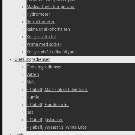
Mäskvattnets temperatur
Hydrometer
Refraktometer
Räkna ut alkoholhalten
Kolsyresätta fat
Prima med socker
Kolsyrenivå i olika öltyper
Ölets ingredienser
Ölets ingredienser
Vatten
Malt
– [Tabell] Malt – olika tillverkare
Humle
– [Tabell] Humlesorter
Jäst
– [Tabell] Jästsorter
– [Tabell] Wyeast vs. White Labs
Länkar