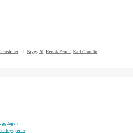
censioner
Brygg öl
,
Henok Fentie
,
Karl Grandin
,
bryggdagen
ska bryggerier