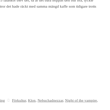
3 falaskor blev det, så är det bara hoppas den blir bra, tyckte
ag tror det hade räckt med samma mängd kaffe som tidigare trotts
ing
Förkultur
,
Klon
,
Nebuchadnezzar
,
Night of the vampire
,