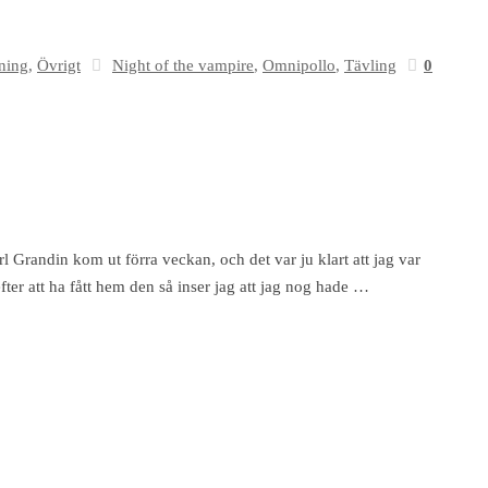
ning
,
Övrigt
Night of the vampire
,
Omnipollo
,
Tävling
0
 Grandin kom ut förra veckan, och det var ju klart att jag var
efter att ha fått hem den så inser jag att jag nog hade …