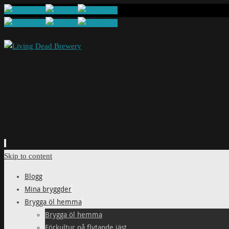
Skip to content
Blogg
Mina bryggder
Brygga öl hemma
Brygga öl hemma
Förkultur på flytande jäst