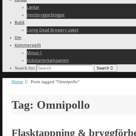
Länkar
Hembryggarbloggar
Butik
Living Dead Brewery paket
Om
Kommersiellt
Minus-1
Kickstarterkampanjen
Search for:
Search
Home
Posts tagged "Omnipollo"
Tag: Omnipollo
Flasktappning & bryggförbe