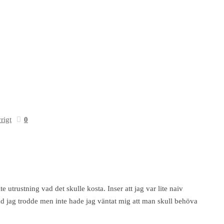
rigt
0
utrustning vad det skulle kosta. Inser att jag var lite naiv
vad jag trodde men inte hade jag väntat mig att man skull behöva