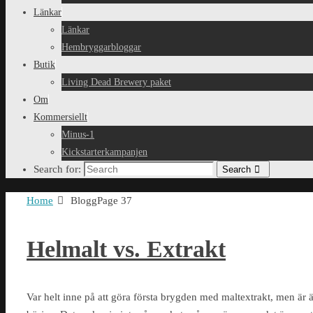
Länkar
Länkar
Hembryggarbloggar
Butik
Living Dead Brewery paket
Om
Kommersiellt
Minus-1
Kickstarterkampanjen
Search for:
Search
Home
Blogg
Page 37
Helmalt vs. Extrakt
Var helt inne på att göra första brygden med maltextrakt, men är 