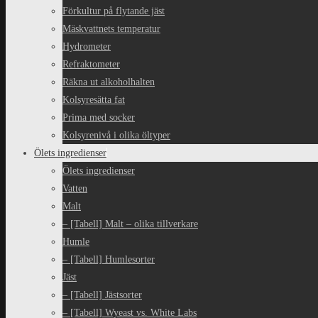
Förkultur på flytande jäst
Mäskvattnets temperatur
Hydrometer
Refraktometer
Räkna ut alkoholhalten
Kolsyresätta fat
Prima med socker
Kolsyrenivå i olika öltyper
Ölets ingredienser
Ölets ingredienser
Vatten
Malt
– [Tabell] Malt – olika tillverkare
Humle
– [Tabell] Humlesorter
Jäst
– [Tabell] Jästsorter
– [Tabell] Wyeast vs. White Labs