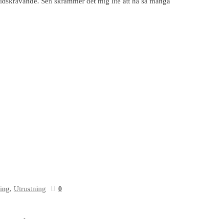
 tidskrävande. Sen skrämmer det mig lite att ha så många
ing
,
Utrustning
0