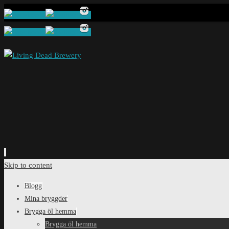
Skip to content
Blogg
Mina bryggder
Brygga öl hemma
Brygga öl hemma