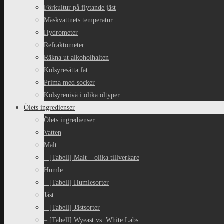
Förkultur på flytande jäst
Mäskvattnets temperatur
Hydrometer
Refraktometer
Räkna ut alkoholhalten
Kolsyresätta fat
Prima med socker
Kolsyrenivå i olika öltyper
Ölets ingredienser
Ölets ingredienser
Vatten
Malt
– [Tabell] Malt – olika tillverkare
Humle
– [Tabell] Humlesorter
Jäst
– [Tabell] Jästsorter
– [Tabell] Wyeast vs. White Labs