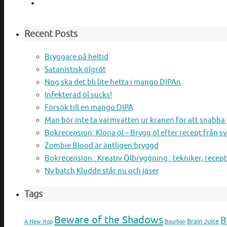
Recent Posts
Bryggare på heltid
Satanistisk ölgröt
Nog ska det bli lite hetta i mango DIPAn
Infekterad öl sucks!
Försök till en mango DIPA
Man bör inte ta varmvatten ur kranen för att snabb
Bokrecension: Klona öl – Brygg öl efter recept från s
Zombie Blood är äntligen bryggd
Bokrecension : Kreativ Ölbryggning : tekniker, recept
Ny batch Kludde står nu och jäser
Tags
Beware of the Shadows
B
Brain Juice
A New Hop
Bourbon