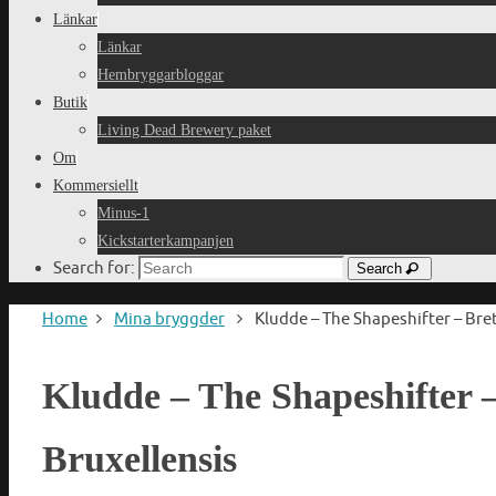
Länkar
Länkar
Hembryggarbloggar
Butik
Living Dead Brewery paket
Om
Kommersiellt
Minus-1
Kickstarterkampanjen
Search for:
Search
Home
Mina bryggder
Kludde – The Shapeshifter – Br
Kludde – The Shapeshifter 
Bruxellensis