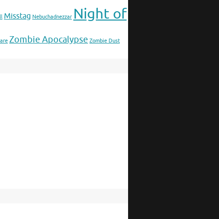
Night of
Misstag
l
Nebuchadnezzar
Zombie Apocalypse
lare
Zombie Dust