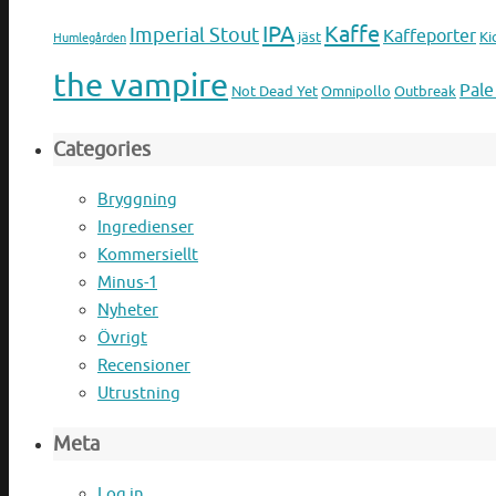
IPA
Kaffe
Imperial Stout
Kaffeporter
jäst
Ki
Humlegården
the vampire
Pale
Not Dead Yet
Omnipollo
Outbreak
Categories
Bryggning
Ingredienser
Kommersiellt
Minus-1
Nyheter
Övrigt
Recensioner
Utrustning
Meta
Log in