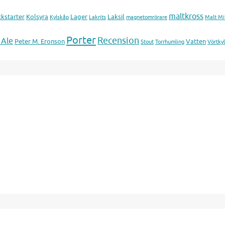
maltkross
ckstarter
Kolsyra
Lager
Laksil
Kylskåp
Lakrits
magnetomrörare
Malt Mil
Porter
Recension
 Ale
Peter M. Eronson
Vatten
Stout
Torrhumling
Vörtky