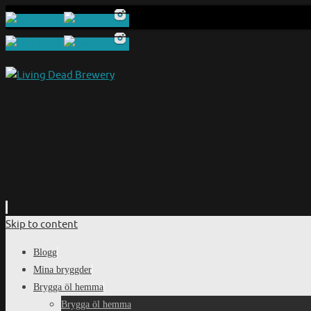
Skip to content
Blogg
Mina bryggder
Brygga öl hemma
Brygga öl hemma