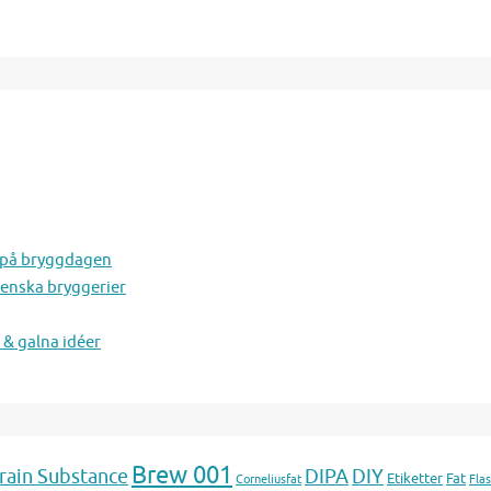
a på bryggdagen
venska bryggerier
 & galna idéer
Brew 001
rain Substance
DIPA
DIY
Etiketter
Fat
Corneliusfat
Flas