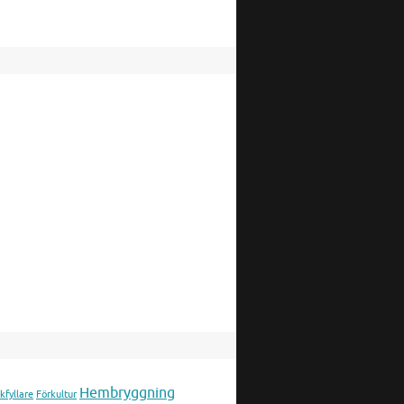
Hembryggning
kfyllare
Förkultur