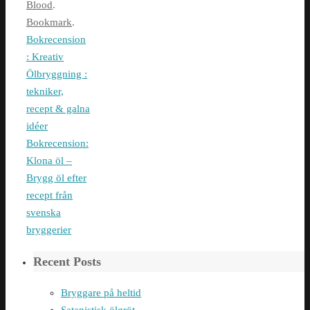
Blood
.
Bookmark
.
Bokrecension
: Kreativ
Ölbryggning :
tekniker,
recept & galna
idéer
Bokrecension:
Klona öl –
Brygg öl efter
recept från
svenska
bryggerier
Recent Posts
Bryggare på heltid
Satanistisk ölgröt