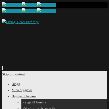
Skip to content
Blogg
Mina bryggder
Brygga öl hemma
Brygga öl hemma
Förkultur på flytande jäst