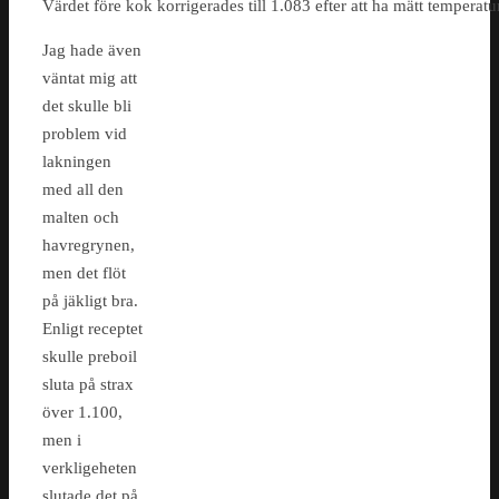
Värdet före kok korrigerades till 1.083 efter att ha mätt temperatu
Jag hade även
väntat mig att
det skulle bli
problem vid
lakningen
med all den
malten och
havregrynen,
men det flöt
på jäkligt bra.
Enligt receptet
skulle preboil
sluta på strax
över 1.100,
men i
verkligeheten
slutade det på