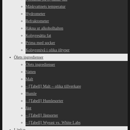
Mäskvattnets temperatur
Hydrometer
Refraktometer
Räkna ut alkoholhalten
Kolsyresätta fat
Prima med socker
Kolsyrenivå i olika öltyper
Ölets ingredienser
Ölets ingredienser
Vatten
Malt
– [Tabell] Malt – olika tillverkare
Humle
– [Tabell] Humlesorter
Jäst
– [Tabell] Jästsorter
– [Tabell] Wyeast vs. White Labs
Länkar