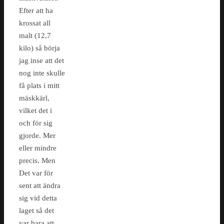
Efter att ha
krossat all
malt (12,7
kilo) så börja
jag inse att det
nog inte skulle
få plats i mitt
mäskkärl,
vilket det i
och för sig
gjorde. Mer
eller mindre
precis. Men
Det var för
sent att ändra
sig vid detta
laget så det
var bara att