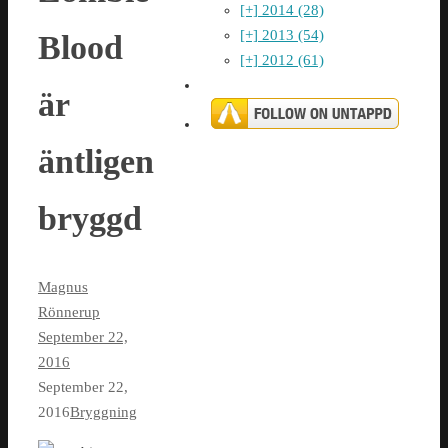
[+]
2014 (28)
[+]
2013 (54)
Blood
[+]
2012 (61)
är
äntligen
bryggd
Magnus
Rönnerup
September 22,
2016
September 22,
2016
Bryggning