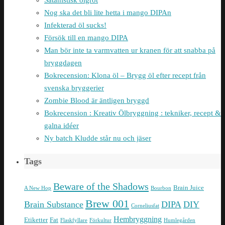
Nog ska det bli lite hetta i mango DIPAn
Infekterad öl sucks!
Försök till en mango DIPA
Man bör inte ta varmvatten ur kranen för att snabba på
bryggdagen
Bokrecension: Klona öl – Brygg öl efter recept från
svenska bryggerier
Zombie Blood är äntligen bryggd
Bokrecension : Kreativ Ölbryggning : tekniker, recept &
galna idéer
Ny batch Kludde står nu och jäser
Tags
Beware of the Shadows
Brain Juice
A New Hop
Bourbon
Brew 001
Brain Substance
DIPA
DIY
Corneliusfat
Hembryggning
Etiketter
Fat
Flaskfyllare
Förkultur
Humlegården