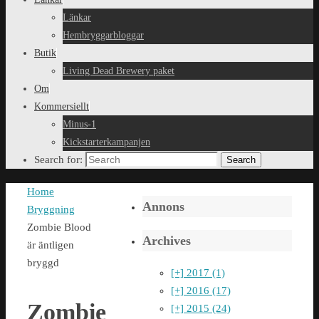
Länkar
Hembryggarbloggar
Butik
Living Dead Brewery paket
Om
Kommersiellt
Minus-1
Kickstarterkampanjen
Search for:
Search
Home
Annons
Bryggning
Zombie Blood
Archives
är äntligen
bryggd
[+]
2017 (1)
[+]
2016 (17)
Zombie
[+]
2015 (24)