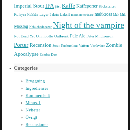
IPA
Kaffe
Imperial Stout
Kaffeporter
jäst
Kickstarter
maltkross
Kolsyra
Lager
Laksil
Kylskåp
Lakrits
magnetomrörare
Malt Mill
Night of the vampire
Misstag
Nebuchadnezzar
Pale Ale
Not Dead Yet
Omnipollo
Outbreak
Peter M. Eronson
Porter
Recension
Zombie
Vatten
Stout
Torrhumling
Vörtkylare
Apocalypse
Zombie Dust
Categories
Bryggning
Ingredienser
Kommersiellt
Minus-1
Nyheter
Övrigt
Recensioner