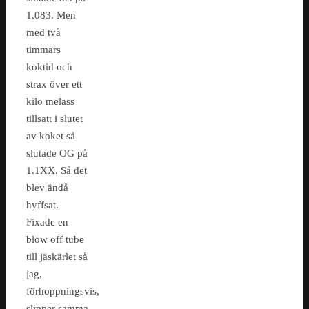
1.083. Men
med två
timmars
koktid och
strax över ett
kilo melass
tillsatt i slutet
av koket så
slutade OG på
1.1XX. Så det
blev ändå
hyffsat.
Fixade en
blow off tube
till jäskärlet så
jag,
förhoppningsvis,
slipper samma