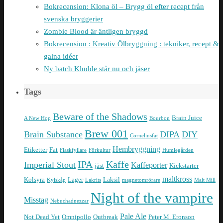
Bokrecension: Klona öl – Brygg öl efter recept från
svenska bryggerier
Zombie Blood är äntligen bryggd
Bokrecension : Kreativ Ölbryggning : tekniker, recept &
galna idéer
Ny batch Kludde står nu och jäser
Tags
Beware of the Shadows
Brain Juice
A New Hop
Bourbon
Brew 001
Brain Substance
DIPA
DIY
Corneliusfat
Hembryggning
Etiketter
Fat
Flaskfyllare
Förkultur
Humlegården
IPA
Kaffe
Imperial Stout
Kaffeporter
jäst
Kickstarter
maltkross
Kolsyra
Lager
Laksil
Kylskåp
Lakrits
magnetomrörare
Malt Mill
Night of the vampire
Misstag
Nebuchadnezzar
Pale Ale
Not Dead Yet
Omnipollo
Outbreak
Peter M. Eronson