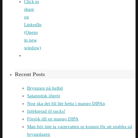
Click to
share
on
LinkedIn
(Opens
in new
window)
Recent Posts
Bryggare på heltid
Satanistisk ölgröt
Nog ska det bli lite hetta i mango DIPAn
Infekterad öl sucks!
Försök till en mango DIPA
Man bör inte ta varmvatten ur kranen för att snabba på
bryggdagen