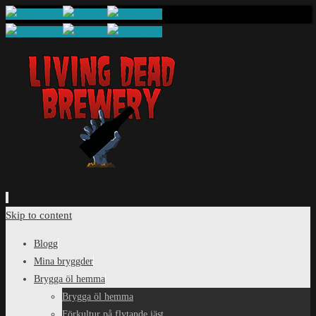
Skip to content
Blogg
Mina bryggder
Brygga öl hemma
Brygga öl hemma
Förkultur på flytande jäst