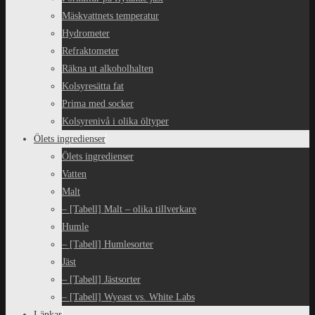
Mäskvattnets temperatur
Hydrometer
Refraktometer
Räkna ut alkoholhalten
Kolsyresätta fat
Prima med socker
Kolsyrenivå i olika öltyper
Ölets ingredienser
Ölets ingredienser
Vatten
Malt
– [Tabell] Malt – olika tillverkare
Humle
– [Tabell] Humlesorter
Jäst
– [Tabell] Jästsorter
– [Tabell] Wyeast vs. White Labs
Länkar