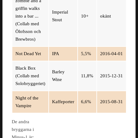
zombie and a
griffin walks
Imperial
into a bar ...
10+
okänt
Stout
(Collab med
Ölofsson och
Brewbros)
Not Dead Yet
IPA
5,5%
2016-04-01
Black Box
Barley
(Collab med
11,8%
2015-12-31
Wine
Solobryggeriet)
Night of the
Kaffeporter
6,6%
2015-08-31
Vampire
De andra
bryggarna i
Minus-1 är: