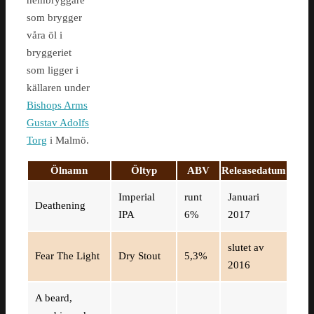
hembryggare
som brygger
våra öl i
bryggeriet
som ligger i
källaren under
Bishops Arms
Gustav Adolfs
Torg
i Malmö.
Ölnamn
Öltyp
ABV
Releasedatum
Imperial
runt
Januari
Deathening
IPA
6%
2017
slutet av
Fear The Light
Dry Stout
5,3%
2016
A beard,