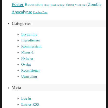
Porter
Recension
Zombie
Vatten
Stout
Torrhumling
Vörtkylare
Apocalypse
Zombie Dust
Categories
Bryggning
Ingredienser
Kommersiellt
Minus-1
Nyheter
Övrigt
Recensioner
Utrustning
Meta
Log in
Entries
RSS