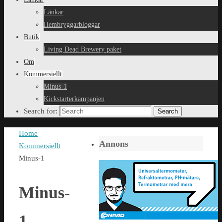
Länkar
Hembryggarbloggar
Butik
Living Dead Brewery paket
Om
Kommersiellt
Minus-1
Kickstarterkampanjen
Search for:
Search
Home
Annons
Kommersiellt
Minus-1
Minus-
1