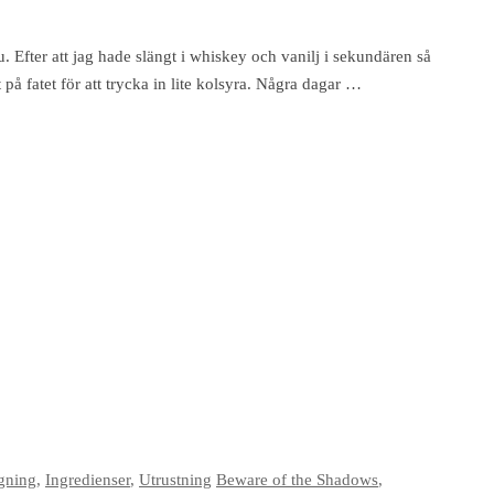
u. Efter att jag hade slängt i whiskey och vanilj i sekundären så
t på fatet för att trycka in lite kolsyra. Några dagar …
gning
,
Ingredienser
,
Utrustning
Beware of the Shadows
,