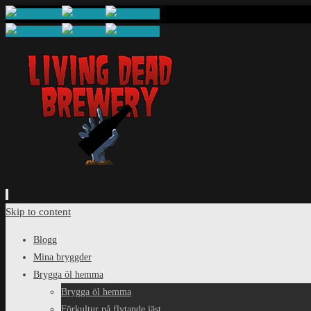
Skip to content
Blogg
Mina bryggder
Brygga öl hemma
Brygga öl hemma
Förkultur på flytande jäst