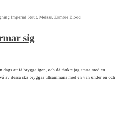
gning
Imperial Stout
,
Melass
,
Zombie Blood
rmar sig
en dags att få brygga igen, och då tänkte jag starta med en
 Två av dessa ska bryggas tillsammans med en vän under en och