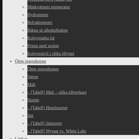
Mäskvattnets temperatur
Hydrometer
Refraktometer
Räkna ut alkoholhalten
Kolsyresätta fat
Prima med socker
Kolsyrenivå i olika öltyper
Ölets ingredienser
Ölets ingredienser
Vatten
Malt
– [Tabell] Malt – olika tillverkare
Humle
– [Tabell] Humlesorter
Jäst
– [Tabell] Jästsorter
– [Tabell] Wyeast vs. White Labs
Länkar