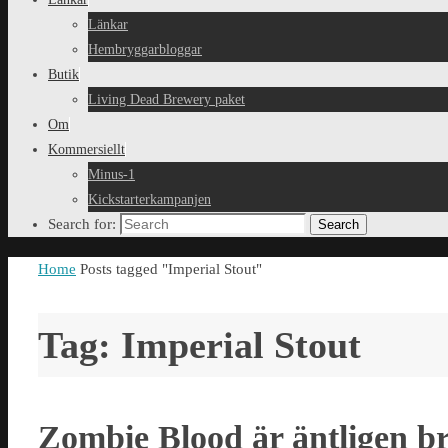
Länkar
Hembryggarbloggar
Butik
Living Dead Brewery paket
Om
Kommersiellt
Minus-1
Kickstarterkampanjen
Search for:
Search
Home
Posts tagged "Imperial Stout"
Tag: Imperial Stout
Zombie Blood är äntligen b