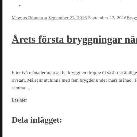
Magnus Rönnerup
September 22, 2016
September 22, 2016
Bryg
Årets första bryggningar nä
Efter två månader utan att ha bryggt en droppe öl så är det äntlig
rivstart. Målet är att hinna med fem brygder under mars månad.
samma …
Läs mer
Dela inlägget: