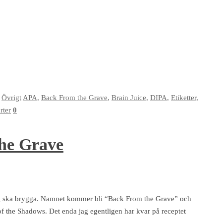
,
Övrigt
APA
,
Back From the Grave
,
Brain Juice
,
DIPA
,
Etiketter
,
rter
0
the Grave
ut jag ska brygga. Namnet kommer bli “Back From the Grave” och
f the Shadows. Det enda jag egentligen har kvar på receptet