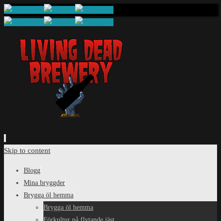
Skip to content
Blogg
Mina bryggder
Brygga öl hemma
Brygga öl hemma
Förkultur på flytande jäst