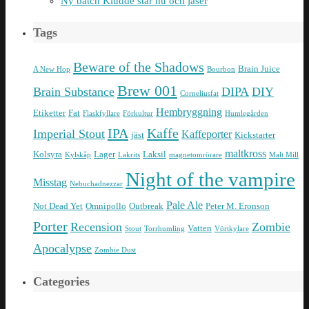
Ny batch Kludde står nu och jäser
Tags
Beware of the Shadows
Brain Juice
A New Hop
Bourbon
Brew 001
Brain Substance
DIPA
DIY
Corneliusfat
Hembryggning
Etiketter
Fat
Flaskfyllare
Förkultur
Humlegården
IPA
Kaffe
Imperial Stout
Kaffeporter
jäst
Kickstarter
maltkross
Kolsyra
Lager
Laksil
Kylskåp
Lakrits
magnetomrörare
Malt Mill
Night of the vampire
Misstag
Nebuchadnezzar
Pale Ale
Not Dead Yet
Omnipollo
Outbreak
Peter M. Eronson
Porter
Recension
Zombie
Vatten
Stout
Torrhumling
Vörtkylare
Apocalypse
Zombie Dust
Categories