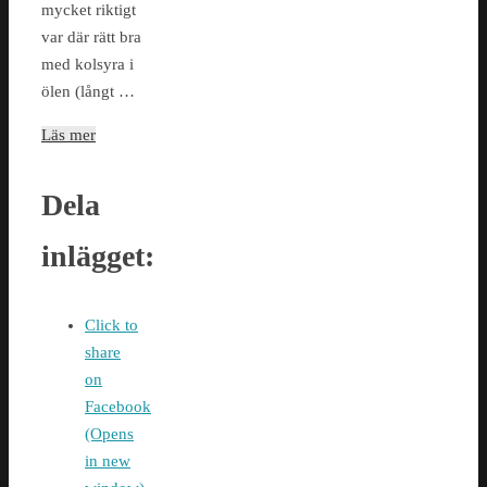
mycket riktigt
var där rätt bra
med kolsyra i
ölen (långt …
Läs mer
Dela
inlägget:
Click to
share
on
Facebook
(Opens
in new