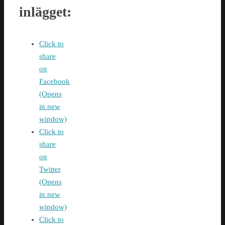
inlägget:
Click to
share
on
Facebook
(Opens
in new
window)
Click to
share
on
Twitter
(Opens
in new
window)
Click to