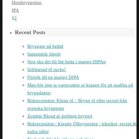
Hembryggning
,
IPA
1
2
Recent Posts
Bryggare på heltid
Satanistisk ölgröt
Nog ska det bli lite hetta i mango DIPAn
Infekterad öl sucks!
Försök till en mango DIPA
Man bör inte ta varmvatten ur kranen för att snabba på
bryggdagen
Bokrecension: Klona öl – Brygg öl efter recept från
svenska bryggerier
Zombie Blood är äntligen bryggd
Bokrecension : Kreativ Ölbryggning : tekniker, recept &
galna idéer