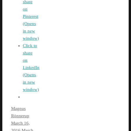
share
on
Pinterest
(Opens
in new
window)
Click to
share
on
LinkedIn
(Opens
in new
window)
Magnus
Rönnerup
March 16,
2016
March