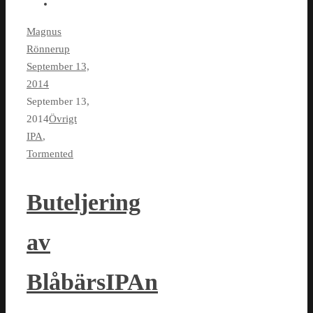
Magnus
Rönnerup
September 13,
2014
September 13,
2014
Övrigt
IPA
,
Tormented
Buteljering
av
BlåbärsIPAn