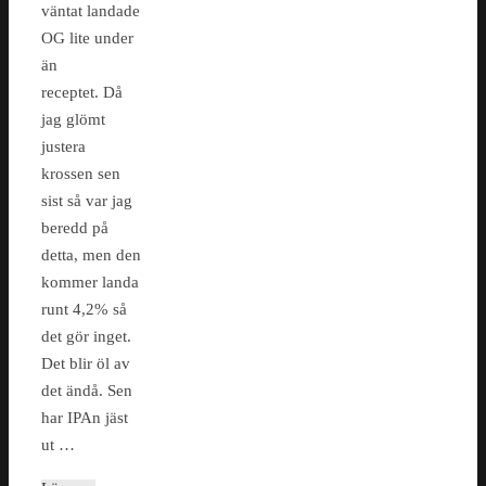
väntat landade
OG lite under
än
receptet. Då
jag glömt
justera
krossen sen
sist så var jag
beredd på
detta, men den
kommer landa
runt 4,2% så
det gör inget.
Det blir öl av
det ändå. Sen
har IPAn jäst
ut …