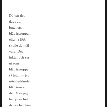
Då var det
dags att
buteljers
blåbärssoppan..
eller ja IPA
skulle det väl
vara. Det
luktar och ser
ut som
blåbärssoppa
så jag tror jag
missbedömde
blåbären en
del. Men jag
har ju en hel
del av batchen