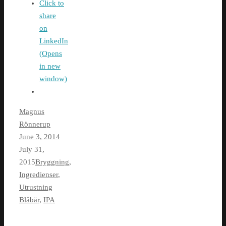
Click to
share
on
LinkedIn
(Opens
in new
window)
Magnus
Rönnerup
June 3, 2014
July 31,
2015
Bryggning
,
Ingredienser
,
Utrustning
Blåbär
,
IPA