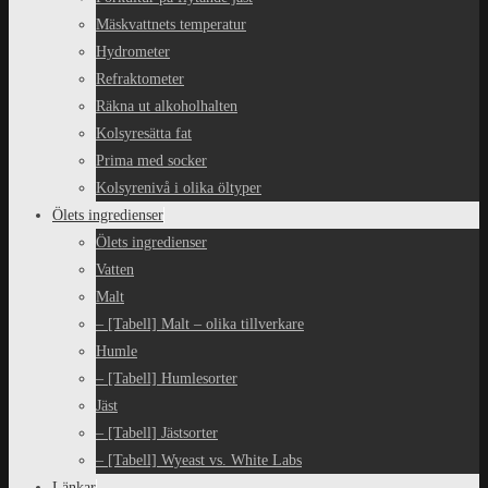
Mäskvattnets temperatur
Hydrometer
Refraktometer
Räkna ut alkoholhalten
Kolsyresätta fat
Prima med socker
Kolsyrenivå i olika öltyper
Ölets ingredienser
Ölets ingredienser
Vatten
Malt
– [Tabell] Malt – olika tillverkare
Humle
– [Tabell] Humlesorter
Jäst
– [Tabell] Jästsorter
– [Tabell] Wyeast vs. White Labs
Länkar