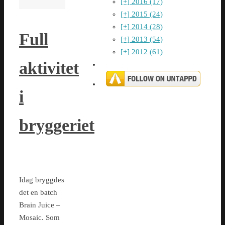
[+]
2016 (17)
[+]
2015 (24)
[+]
2014 (28)
Full
[+]
2013 (54)
[+]
2012 (61)
aktivitet
i
bryggeriet
Idag bryggdes
det en batch
Brain Juice –
Mosaic. Som