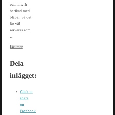
som inte är
berikad med
blåbär. Så det
får väl
serveras som
…
Läs mer
Dela
inlägget:
Click to
share
on
Facebook