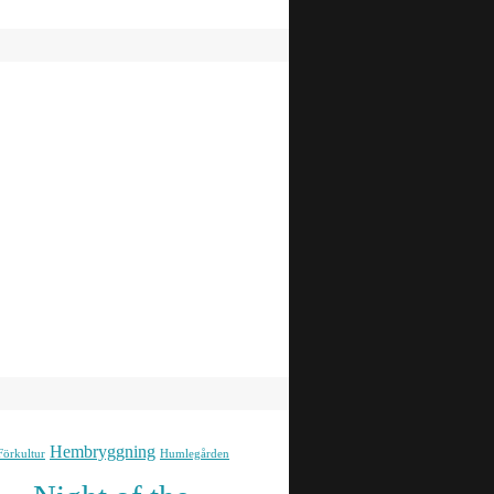
Hembryggning
Förkultur
Humlegården