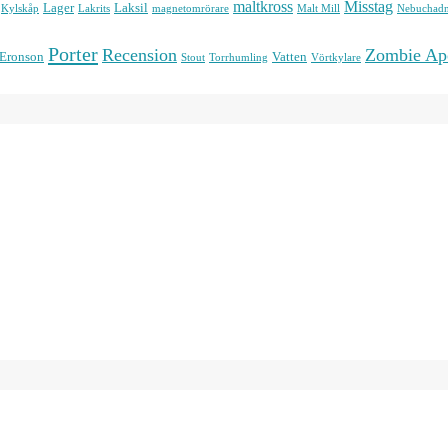
maltkross
Misstag
Lager
Laksil
Kylskåp
Lakrits
magnetomrörare
Malt Mill
Nebuchadn
Porter
Recension
Zombie Ap
 Eronson
Vatten
Stout
Torrhumling
Vörtkylare