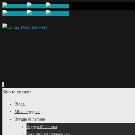
Skip to content
Blogg
Mina bryggder
Brygga öl hemma
Brygga öl hemma
Förkultur på flytande jäst