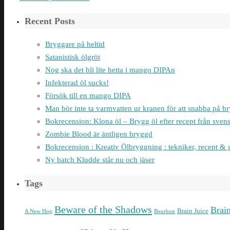
Recent Posts
Bryggare på heltid
Satanistisk ölgröt
Nog ska det bli lite hetta i mango DIPAn
Infekterad öl sucks!
Försök till en mango DIPA
Man bör inte ta varmvatten ur kranen för att snabba på 
Bokrecension: Klona öl – Brygg öl efter recept från sven
Zombie Blood är äntligen bryggd
Bokrecension : Kreativ Ölbryggning : tekniker, recept & 
Ny batch Kludde står nu och jäser
Tags
Beware of the Shadows
Brai
Brain Juice
A New Hop
Bourbon