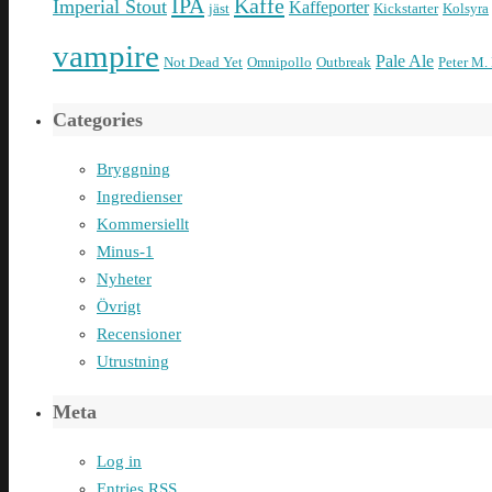
IPA
Kaffe
Imperial Stout
Kaffeporter
jäst
Kickstarter
Kolsyra
vampire
Pale Ale
Not Dead Yet
Omnipollo
Outbreak
Peter M.
Categories
Bryggning
Ingredienser
Kommersiellt
Minus-1
Nyheter
Övrigt
Recensioner
Utrustning
Meta
Log in
Entries
RSS