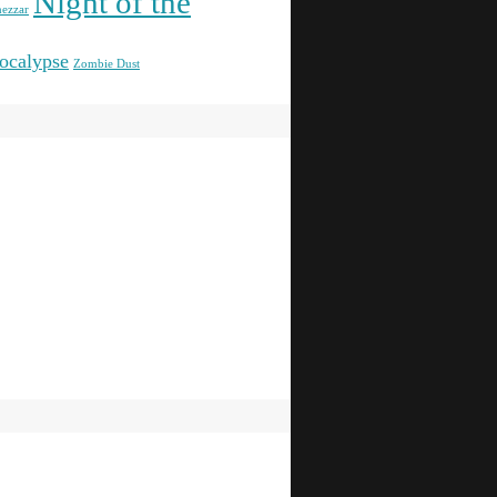
Night of the
ezzar
ocalypse
Zombie Dust