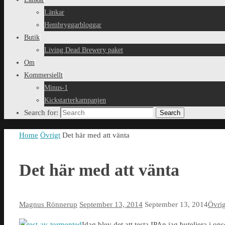
Länkar
Hembryggarbloggar
Butik
Living Dead Brewery paket
Om
Kommersiellt
Minus-1
Kickstarterkampanjen
Search for:
Search
Home
Övrigt
Det här med att vänta
Det här med att vänta
Magnus Rönnerup
September 13, 2014
September 13, 2014
Övrig
Idag blev det att testa IPAn jag buteljera i o