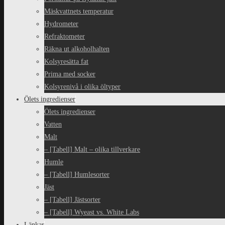
Mäskvattnets temperatur
Hydrometer
Refraktometer
Räkna ut alkoholhalten
Kolsyresätta fat
Prima med socker
Kolsyrenivå i olika öltyper
Ölets ingredienser
Ölets ingredienser
Vatten
Malt
– [Tabell] Malt – olika tillverkare
Humle
– [Tabell] Humlesorter
Jäst
– [Tabell] Jästsorter
– [Tabell] Wyeast vs. White Labs
Länkar