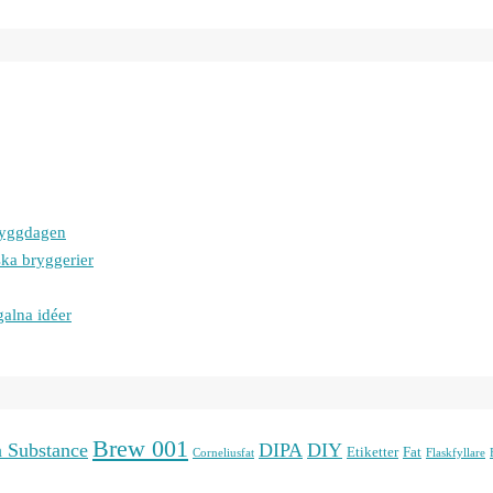
bryggdagen
ska bryggerier
galna idéer
Brew 001
n Substance
DIPA
DIY
Etiketter
Fat
Corneliusfat
Flaskfyllare