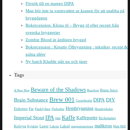
Försök till en mango DIPA
Man bör inte ta varmvatten ur kranen för att snabba på
bryggdagen
Bokrecension: Klona öl – Brygg öl efter recept från
svenska bryggerier
Zombie Blood är äntligen bryggd
Bokrecension : Kreativ Ölbryggning : tekniker, recept &
galna idéer
Ny batch Kludde står nu och jäser
Tags
Beware of the Shadows
Brain Juice
A New Hop
Bourbon
Brew 001
Brain Substance
DIPA
DIY
Corneliusfat
Hembryggning
Etiketter
Fat
Flaskfyllare
Förkultur
Humlegården
IPA
Kaffe
Imperial Stout
Kaffeporter
jäst
Kickstarter
maltkross
Kolsyra
Lager
Laksil
Kylskåp
Lakrits
magnetomrörare
Malt Mill