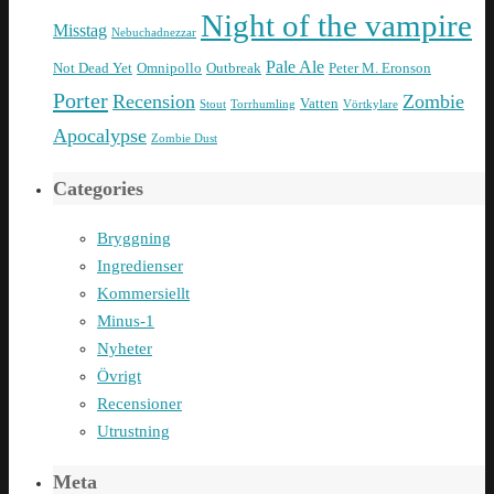
Night of the vampire
Misstag
Nebuchadnezzar
Pale Ale
Not Dead Yet
Omnipollo
Outbreak
Peter M. Eronson
Porter
Recension
Zombie
Vatten
Stout
Torrhumling
Vörtkylare
Apocalypse
Zombie Dust
Categories
Bryggning
Ingredienser
Kommersiellt
Minus-1
Nyheter
Övrigt
Recensioner
Utrustning
Meta