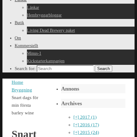
Länkar
Hembryggarbloggar
Butik
Living Dead Brewery paket
Om
Kommersiellt
Minus-1
Kickstarterkampanjen
Search for:
Search
Home
Annons
Bryggning
Snart dags för
Archives
min första
barley wine
[+]
2017 (1)
[+]
2016 (17)
Snart
[+]
2015 (24)