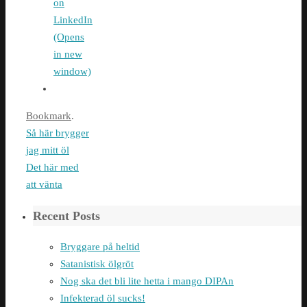
on
LinkedIn
(Opens
in new
window)
Bookmark
.
Så här brygger
jag mitt öl
Det här med
att vänta
Recent Posts
Bryggare på heltid
Satanistisk ölgröt
Nog ska det bli lite hetta i mango DIPAn
Infekterad öl sucks!