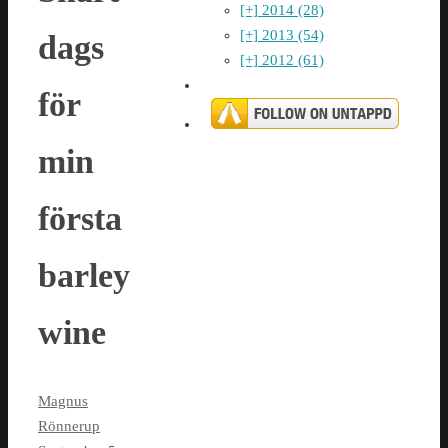
[+]
2014 (28)
[+]
2013 (54)
dags
[+]
2012 (61)
för
min
första
barley
wine
Magnus
Rönnerup