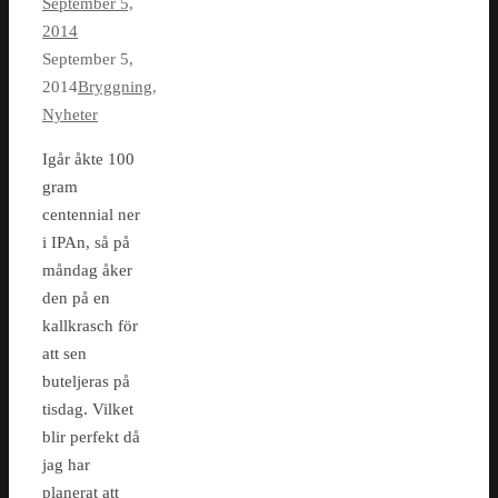
September 5,
2014
September 5,
2014
Bryggning
,
Nyheter
Igår åkte 100
gram
centennial ner
i IPAn, så på
måndag åker
den på en
kallkrasch för
att sen
buteljeras på
tisdag. Vilket
blir perfekt då
jag har
planerat att