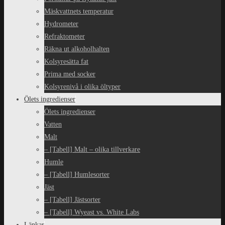
Mäskvattnets temperatur
Hydrometer
Refraktometer
Räkna ut alkoholhalten
Kolsyresätta fat
Prima med socker
Kolsyrenivå i olika öltyper
Ölets ingredienser
Ölets ingredienser
Vatten
Malt
– [Tabell] Malt – olika tillverkare
Humle
– [Tabell] Humlesorter
Jäst
– [Tabell] Jästsorter
– [Tabell] Wyeast vs. White Labs
Länkar