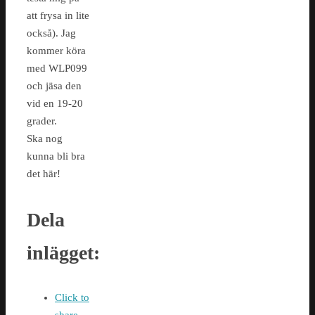
att frysa in lite
också). Jag
kommer köra
med WLP099
och jäsa den
vid en 19-20
grader.
Ska nog
kunna bli bra
det här!
Dela
inlägget:
Click to
share