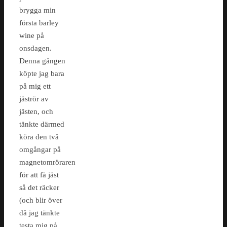
brygga min
första barley
wine på
onsdagen.
Denna gången
köpte jag bara
på mig ett
jäströr av
jästen, och
tänkte därmed
köra den två
omgångar på
magnetomröraren
för att få jäst
så det räcker
(och blir över
då jag tänkte
testa mig på