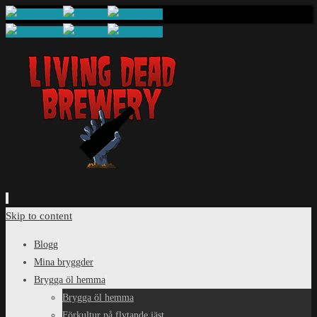
Skip to content
Blogg
Mina bryggder
Brygga öl hemma
Brygga öl hemma
Förkultur på flytande jäst