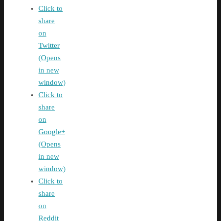
Click to
share
on
Twitter
(Opens
in new
window)
Click to
share
on
Google+
(Opens
in new
window)
Click to
share
on
Reddit