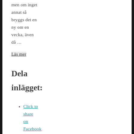
men om inget
annat så
bryggs det en
ny om en
vecka, även
då …
Läs mer
Dela
inlägget:
Click to
share
on
Facebook