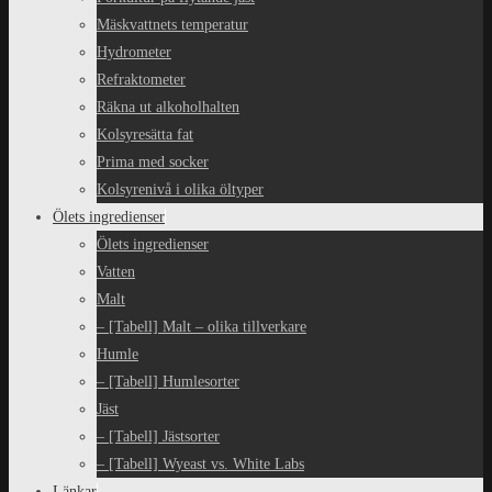
Mäskvattnets temperatur
Hydrometer
Refraktometer
Räkna ut alkoholhalten
Kolsyresätta fat
Prima med socker
Kolsyrenivå i olika öltyper
Ölets ingredienser
Ölets ingredienser
Vatten
Malt
– [Tabell] Malt – olika tillverkare
Humle
– [Tabell] Humlesorter
Jäst
– [Tabell] Jästsorter
– [Tabell] Wyeast vs. White Labs
Länkar