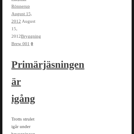
Rönnerup
August 15,
2012
August
15,
2012
Bryggning
Brew 001
0
Primärjäsningen
är
igång
Trotts strulet
igår under