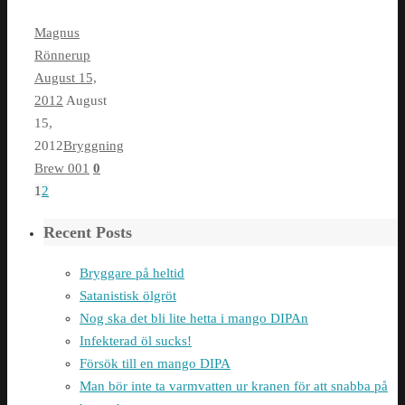
Magnus
Rönnerup
August 15,
2012
August
15,
2012
Bryggning
Brew 001
0
1
2
Recent Posts
Bryggare på heltid
Satanistisk ölgröt
Nog ska det bli lite hetta i mango DIPAn
Infekterad öl sucks!
Försök till en mango DIPA
Man bör inte ta varmvatten ur kranen för att snabba på