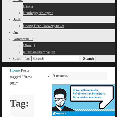
Länkar
Hembryggarbloggar
Butik
Living Dead Brewery paket
Om
Kommersiellt
Minus-1
Kickstarterkampanjen
Search for:
Search
Home
Posts
Annons
tagged "Brew
001"
Tag: