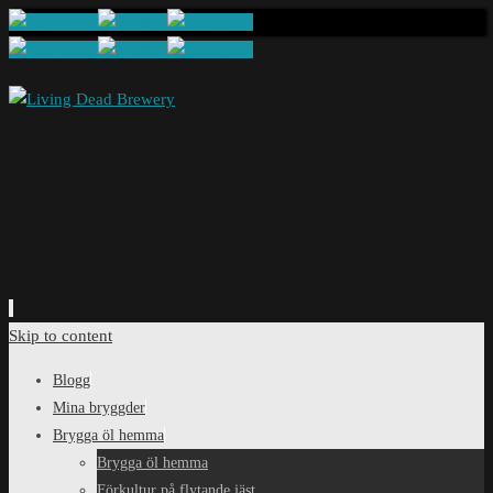
Skip to content
Blogg
Mina bryggder
Brygga öl hemma
Brygga öl hemma
Förkultur på flytande jäst