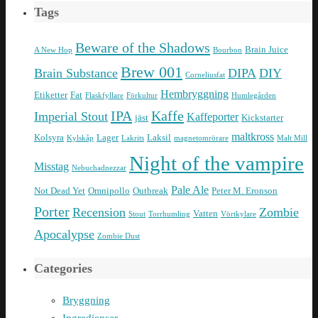
Tags
Beware of the Shadows
Brain Juice
A New Hop
Bourbon
Brew 001
Brain Substance
DIPA
DIY
Corneliusfat
Hembryggning
Etiketter
Fat
Flaskfyllare
Förkultur
Humlegården
IPA
Kaffe
Imperial Stout
Kaffeporter
jäst
Kickstarter
maltkross
Kolsyra
Lager
Laksil
Kylskåp
Lakrits
magnetomrörare
Malt Mill
Night of the vampire
Misstag
Nebuchadnezzar
Pale Ale
Not Dead Yet
Omnipollo
Outbreak
Peter M. Eronson
Porter
Recension
Zombie
Vatten
Stout
Torrhumling
Vörtkylare
Apocalypse
Zombie Dust
Categories
Bryggning