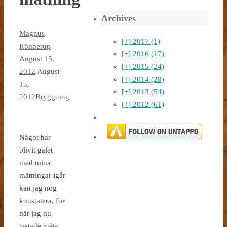
Archives
Magnus
[+]
2017 (1)
Rönnerup
[+]
2016 (17)
August 15,
[+]
2015 (24)
2012
August
[+]
2014 (28)
15,
[+]
2013 (54)
2012
Bryggning
[+]
2012 (61)
Något har
blivit galet
med mina
mätningar igår
kan jag nog
konstatera, för
när jag nu
testade mäta