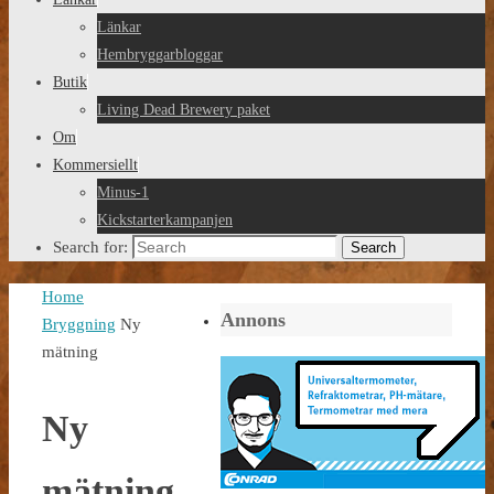
Länkar
Hembryggarbloggar
Butik
Living Dead Brewery paket
Om
Kommersiellt
Minus-1
Kickstarterkampanjen
Search for:
Search
Home
Annons
Bryggning
Ny
mätning
Ny
mätning