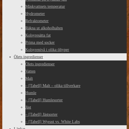
Mäskvattnets temperatur
Hydrometer
Refraktometer
Räkna ut alkoholhalten
Kolsyresätta fat
Prima med socker
Kolsyrenivå i olika öltyper
Ölets ingredienser
Ölets ingredienser
Vatten
Malt
– [Tabell] Malt – olika tillverkare
Humle
– [Tabell] Humlesorter
Jäst
– [Tabell] Jästsorter
– [Tabell] Wyeast vs. White Labs
Länkar