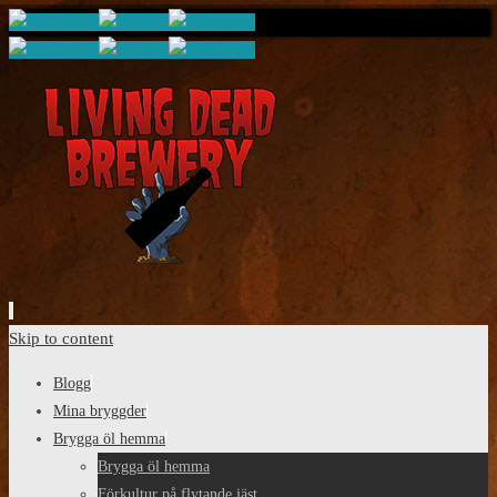
Skip to content
Blogg
Mina bryggder
Brygga öl hemma
Brygga öl hemma
Förkultur på flytande jäst