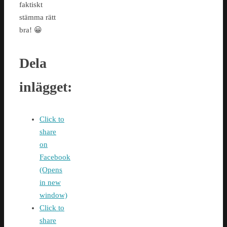
faktiskt
stämma rätt
bra! 😀
Dela
inlägget:
Click to
share
on
Facebook
(Opens
in new
window)
Click to
share