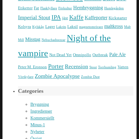
Hembryggning
Etiketter
Fat
Flaskfyllare
Förkultur
Humlegården
IPA
Kaffe
Imperial Stout
Kaffeporter
jäst
Kickstarter
maltkross
Kolsyra
Lager
Laksil
Kylskåp
Lakrits
magnetomrörare
Malt
Night of the
Misstag
Mill
Nebuchadnezzar
vampire
Pale Ale
Not Dead Yet
Omnipollo
Outbreak
Porter
Recension
Peter M. Eronson
Vatten
Stout
Torrhumling
Zombie Apocalypse
Vörtkylare
Zombie Dust
Categories
Bryggning
Ingredienser
Kommersiellt
Minus-1
Nyheter
Övrigt