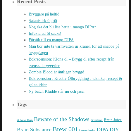
Recent Posts
Bryggare på heltid
Satanistisk ölgröt
Nog ska det bli lite hetta i mango DIPAn
Infekterad öl sucks!
Försök till en mango DIPA
Man bör inte ta varmvatten ur kranen för att snabba på
bryggdagen
Bokrecension: Klona öl – Brygg öl efter recept från
svenska bryggerier
Zombie Blood är äntligen bryggd
Bokrecension : Kreativ Ölbryggning : tekniker, recept &
galna idéer
Ny batch Kludde står nu och jäser
Tags
Beware of the Shadows
Brain Juice
A New Hop
Bourbon
Brew 001
Brain Substance
DIPA
DIY
Corneliusfat