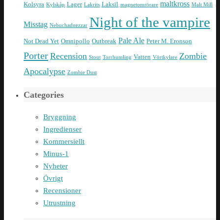
maltkross
Kolsyra
Lager
Laksil
Kylskåp
Lakrits
magnetomrörare
Malt Mill
Night of the vampire
Misstag
Nebuchadnezzar
Pale Ale
Not Dead Yet
Omnipollo
Outbreak
Peter M. Eronson
Porter
Recension
Zombie
Vatten
Stout
Torrhumling
Vörtkylare
Apocalypse
Zombie Dust
Categories
Bryggning
Ingredienser
Kommersiellt
Minus-1
Nyheter
Övrigt
Recensioner
Utrustning