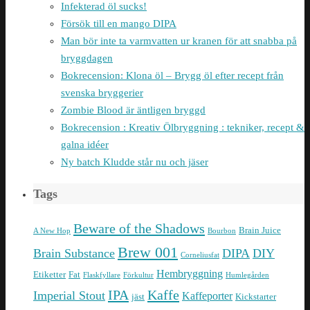
Infekterad öl sucks!
Försök till en mango DIPA
Man bör inte ta varmvatten ur kranen för att snabba på
bryggdagen
Bokrecension: Klona öl – Brygg öl efter recept från
svenska bryggerier
Zombie Blood är äntligen bryggd
Bokrecension : Kreativ Ölbryggning : tekniker, recept &
galna idéer
Ny batch Kludde står nu och jäser
Tags
Beware of the Shadows
Brain Juice
A New Hop
Bourbon
Brew 001
Brain Substance
DIPA
DIY
Corneliusfat
Hembryggning
Etiketter
Fat
Flaskfyllare
Förkultur
Humlegården
IPA
Kaffe
Imperial Stout
Kaffeporter
jäst
Kickstarter