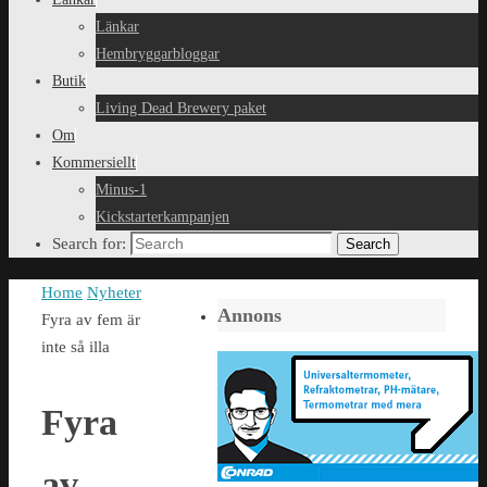
Länkar
Hembryggarbloggar
Butik
Living Dead Brewery paket
Om
Kommersiellt
Minus-1
Kickstarterkampanjen
Search for:
Search
Home
Nyheter
Annons
Fyra av fem är
inte så illa
Fyra
av