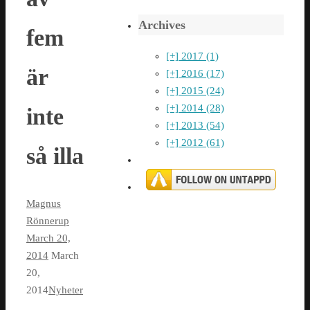
Archives
fem
[+]
2017 (1)
är
[+]
2016 (17)
[+]
2015 (24)
[+]
2014 (28)
inte
[+]
2013 (54)
[+]
2012 (61)
så illa
Magnus
Rönnerup
March 20,
2014
March
20,
2014
Nyheter