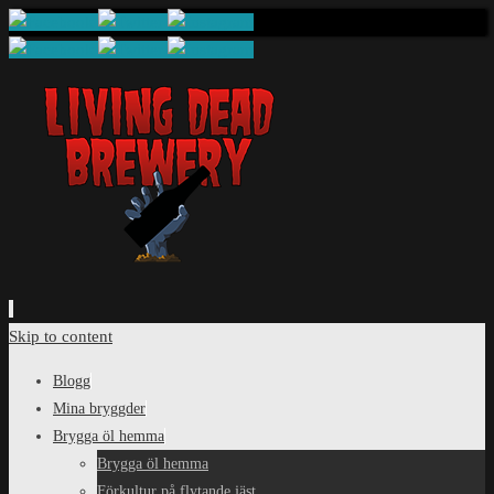
Skip to content
Blogg
Mina bryggder
Brygga öl hemma
Brygga öl hemma
Förkultur på flytande jäst