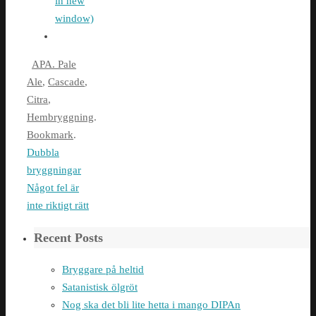
in new
window)
APA. Pale
Ale
,
Cascade
,
Citra
,
Hembryggning
.
Bookmark
.
Dubbla
bryggningar
Något fel är
inte riktigt rätt
Recent Posts
Bryggare på heltid
Satanistisk ölgröt
Nog ska det bli lite hetta i mango DIPAn