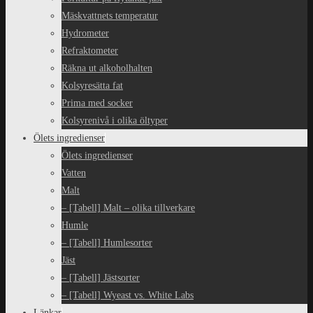
Mäskvattnets temperatur
Hydrometer
Refraktometer
Räkna ut alkoholhalten
Kolsyresätta fat
Prima med socker
Kolsyrenivå i olika öltyper
Ölets ingredienser
Ölets ingredienser
Vatten
Malt
– [Tabell] Malt – olika tillverkare
Humle
– [Tabell] Humlesorter
Jäst
– [Tabell] Jästsorter
– [Tabell] Wyeast vs. White Labs
Länkar