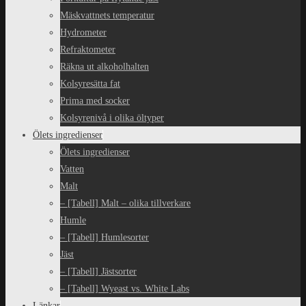
Mäskvattnets temperatur
Hydrometer
Refraktometer
Räkna ut alkoholhalten
Kolsyresätta fat
Prima med socker
Kolsyrenivå i olika öltyper
Ölets ingredienser
Ölets ingredienser
Vatten
Malt
– [Tabell] Malt – olika tillverkare
Humle
– [Tabell] Humlesorter
Jäst
– [Tabell] Jästsorter
– [Tabell] Wyeast vs. White Labs
Länkar