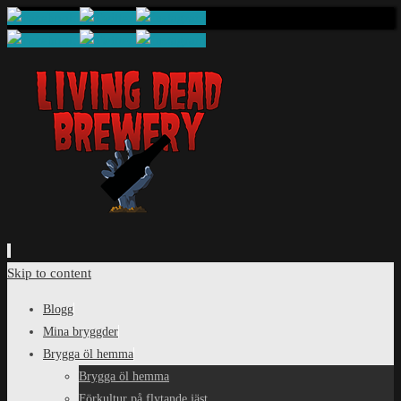
Skip to content
Blogg
Mina bryggder
Brygga öl hemma
Brygga öl hemma
Förkultur på flytande jäst