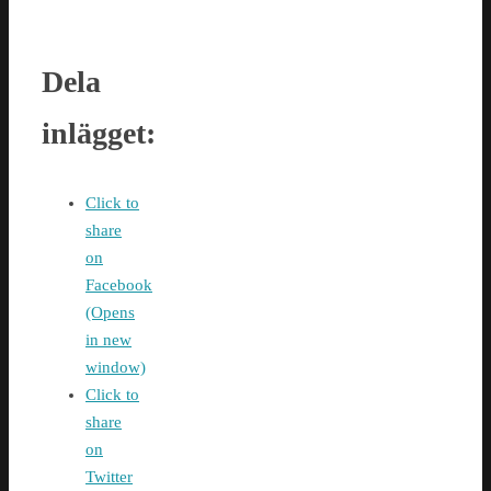
Dela
inlägget:
Click to
share
on
Facebook
(Opens
in new
window)
Click to
share
on
Twitter