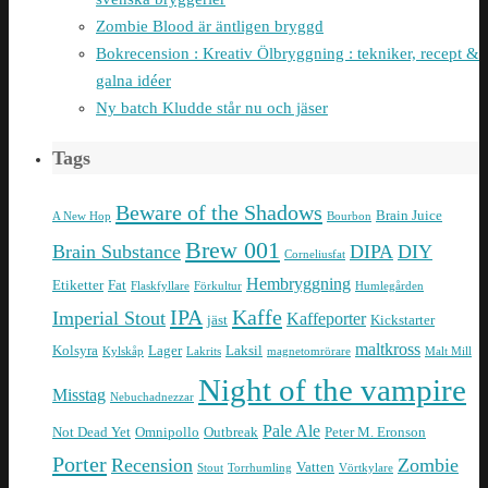
Zombie Blood är äntligen bryggd
Bokrecension : Kreativ Ölbryggning : tekniker, recept &
galna idéer
Ny batch Kludde står nu och jäser
Tags
Beware of the Shadows
Brain Juice
A New Hop
Bourbon
Brew 001
Brain Substance
DIPA
DIY
Corneliusfat
Hembryggning
Etiketter
Fat
Flaskfyllare
Förkultur
Humlegården
IPA
Kaffe
Imperial Stout
Kaffeporter
jäst
Kickstarter
maltkross
Kolsyra
Lager
Laksil
Kylskåp
Lakrits
magnetomrörare
Malt Mill
Night of the vampire
Misstag
Nebuchadnezzar
Pale Ale
Not Dead Yet
Omnipollo
Outbreak
Peter M. Eronson
Porter
Recension
Zombie
Vatten
Stout
Torrhumling
Vörtkylare