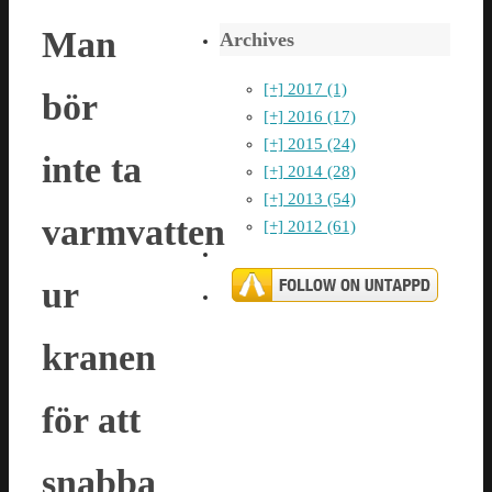
Man
Archives
[+]
2017 (1)
bör
[+]
2016 (17)
[+]
2015 (24)
inte ta
[+]
2014 (28)
[+]
2013 (54)
varmvatten
[+]
2012 (61)
ur
kranen
för att
snabba