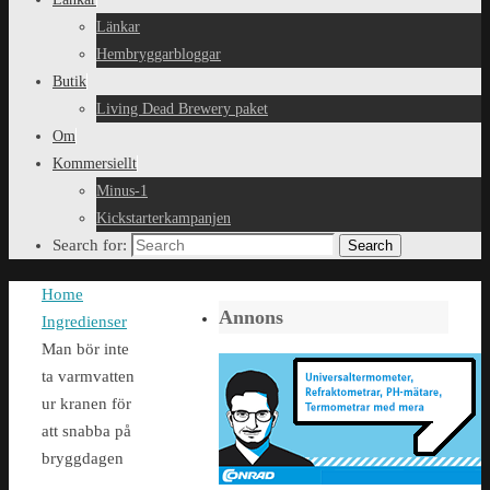
Länkar
Hembryggarbloggar
Butik
Living Dead Brewery paket
Om
Kommersiellt
Minus-1
Kickstarterkampanjen
Search for:
Search
Home
Annons
Ingredienser
Man bör inte
ta varmvatten
ur kranen för
att snabba på
bryggdagen