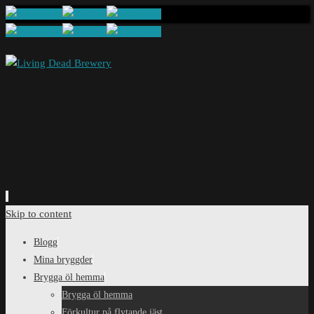
Skip to content
Blogg
Mina bryggder
Brygga öl hemma
Brygga öl hemma
Förkultur på flytande jäst