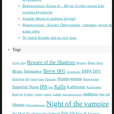
Bokrecension: Klona öl – Brygg öl efter recept från
svenska bryggerier
Zombie Blood är äntligen bryggd
Bokrecension : Kreativ Ölbryggning : tekniker, recept &
galna idéer
Ny batch Kludde står nu och jäser
Tags
Beware of the Shadows
Brain Juice
A New Hop
Bourbon
Brew 001
Brain Substance
DIPA
DIY
Corneliusfat
Hembryggning
Etiketter
Fat
Flaskfyllare
Förkultur
Humlegården
IPA
Kaffe
Imperial Stout
Kaffeporter
jäst
Kickstarter
maltkross
Kolsyra
Lager
Laksil
Kylskåp
Lakrits
magnetomrörare
Malt Mill
Night of the vampire
Misstag
Nebuchadnezzar
Pale Ale
Not Dead Yet
Omnipollo
Outbreak
Peter M. Eronson