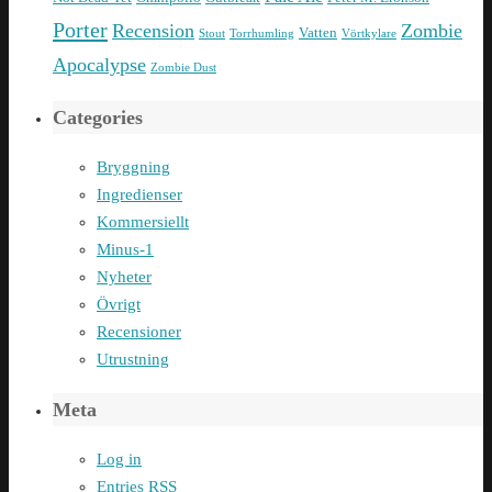
Porter
Recension
Zombie
Vatten
Stout
Torrhumling
Vörtkylare
Apocalypse
Zombie Dust
Categories
Bryggning
Ingredienser
Kommersiellt
Minus-1
Nyheter
Övrigt
Recensioner
Utrustning
Meta
Log in
Entries
RSS