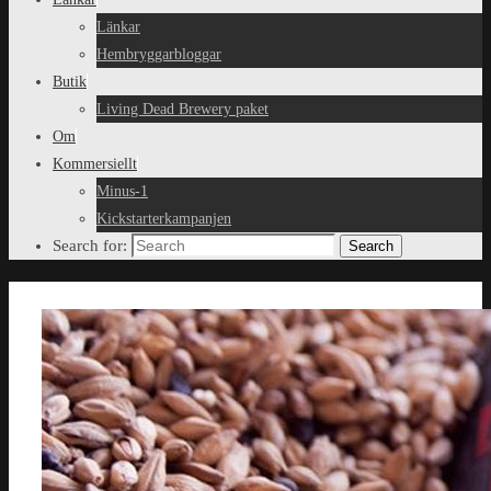
Länkar
Hembryggarbloggar
Butik
Living Dead Brewery paket
Om
Kommersiellt
Minus-1
Kickstarterkampanjen
Search for:
Search