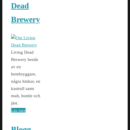
Dead
Brewery
Living Dead
Brewery består
av en
hembryggare,
några hinkar, en
kastrull samt
malt, humle och
jäst.
Läs mer
Blogg