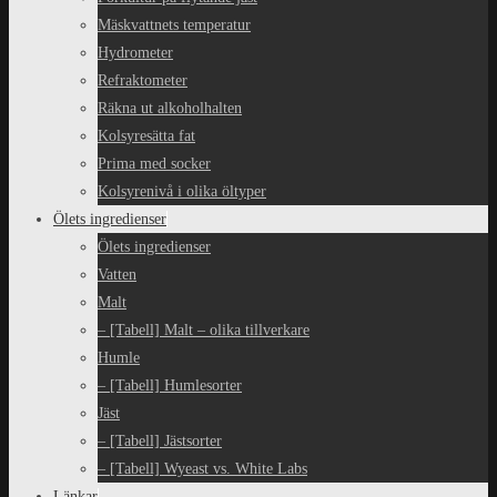
Mäskvattnets temperatur
Hydrometer
Refraktometer
Räkna ut alkoholhalten
Kolsyresätta fat
Prima med socker
Kolsyrenivå i olika öltyper
Ölets ingredienser
Ölets ingredienser
Vatten
Malt
– [Tabell] Malt – olika tillverkare
Humle
– [Tabell] Humlesorter
Jäst
– [Tabell] Jästsorter
– [Tabell] Wyeast vs. White Labs
Länkar