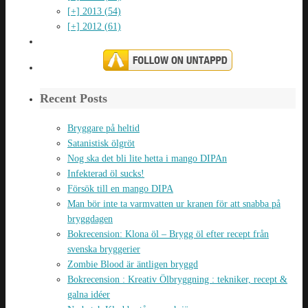
[+]
2013 (54)
[+]
2012 (61)
Recent Posts
Bryggare på heltid
Satanistisk ölgröt
Nog ska det bli lite hetta i mango DIPAn
Infekterad öl sucks!
Försök till en mango DIPA
Man bör inte ta varmvatten ur kranen för att snabba på
bryggdagen
Bokrecension: Klona öl – Brygg öl efter recept från
svenska bryggerier
Zombie Blood är äntligen bryggd
Bokrecension : Kreativ Ölbryggning : tekniker, recept &
galna idéer