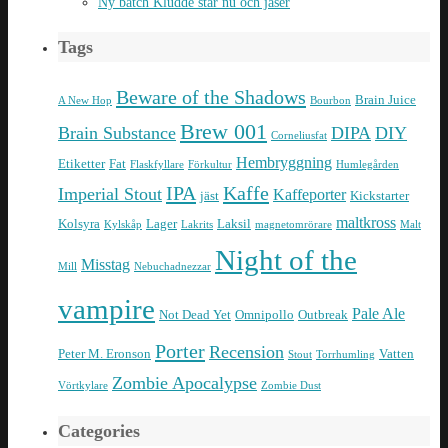
Ny batch Kludde står nu och jäser
Tags
Beware of the Shadows
Brain Juice
A New Hop
Bourbon
Brew 001
Brain Substance
DIPA
DIY
Corneliusfat
Hembryggning
Etiketter
Fat
Flaskfyllare
Förkultur
Humlegården
IPA
Kaffe
Imperial Stout
Kaffeporter
jäst
Kickstarter
maltkross
Kolsyra
Lager
Laksil
Kylskåp
Lakrits
magnetomrörare
Malt
Night of the
Misstag
Mill
Nebuchadnezzar
vampire
Pale Ale
Not Dead Yet
Omnipollo
Outbreak
Porter
Recension
Peter M. Eronson
Vatten
Stout
Torrhumling
Zombie Apocalypse
Vörtkylare
Zombie Dust
Categories