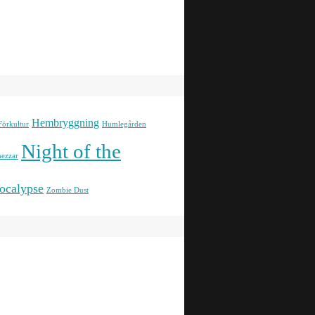
Hembryggning
Förkultur
Humlegården
Night of the
ezzar
ocalypse
Zombie Dust