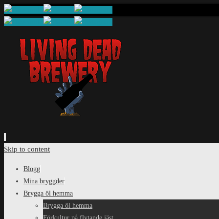
Skip to content
Blogg
Mina bryggder
Brygga öl hemma
Brygga öl hemma
Förkultur på flytande jäst