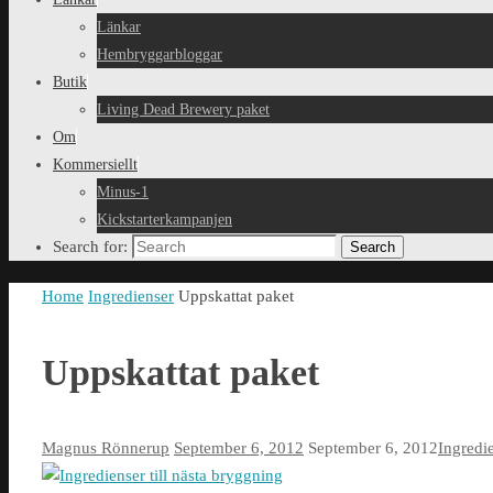
Länkar
Hembryggarbloggar
Butik
Living Dead Brewery paket
Om
Kommersiellt
Minus-1
Kickstarterkampanjen
Search for:
Search
Home
Ingredienser
Uppskattat paket
Uppskattat paket
Magnus Rönnerup
September 6, 2012
September 6, 2012
Ingredi