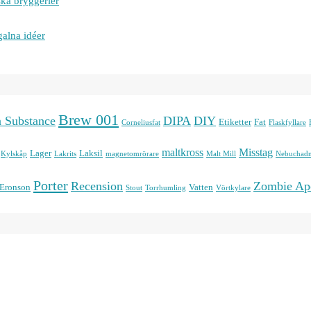
ska bryggerier
galna idéer
Brew 001
n Substance
DIPA
DIY
Etiketter
Fat
Corneliusfat
Flaskfyllare
maltkross
Misstag
Lager
Laksil
Kylskåp
Lakrits
magnetomrörare
Malt Mill
Nebuchadn
Porter
Recension
Zombie Ap
 Eronson
Vatten
Stout
Torrhumling
Vörtkylare