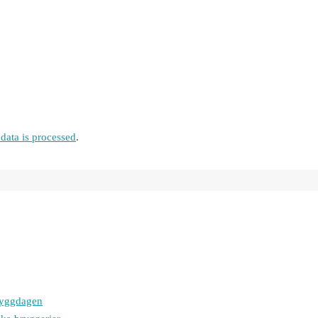
ata is processed
.
bryggdagen