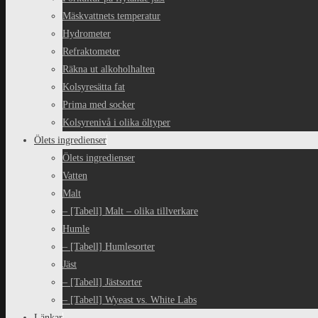
Mäskvattnets temperatur
Hydrometer
Refraktometer
Räkna ut alkoholhalten
Kolsyresätta fat
Prima med socker
Kolsyrenivå i olika öltyper
Ölets ingredienser
Ölets ingredienser
Vatten
Malt
– [Tabell] Malt – olika tillverkare
Humle
– [Tabell] Humlesorter
Jäst
– [Tabell] Jästsorter
– [Tabell] Wyeast vs. White Labs
Länkar