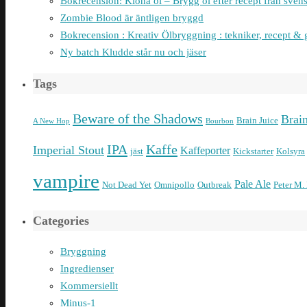
Bokrecension: Klona öl – Brygg öl efter recept från sven
Zombie Blood är äntligen bryggd
Bokrecension : Kreativ Ölbryggning : tekniker, recept & 
Ny batch Kludde står nu och jäser
Tags
Beware of the Shadows
Brai
Brain Juice
A New Hop
Bourbon
IPA
Kaffe
Imperial Stout
Kaffeporter
jäst
Kickstarter
Kolsyra
vampire
Pale Ale
Not Dead Yet
Omnipollo
Outbreak
Peter M.
Categories
Bryggning
Ingredienser
Kommersiellt
Minus-1