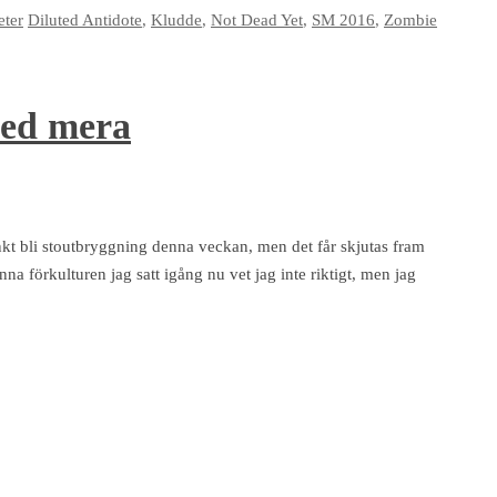
ter
Diluted Antidote
,
Kludde
,
Not Dead Yet
,
SM 2016
,
Zombie
med mera
tänkt bli stoutbryggning denna veckan, men det får skjutas fram
enna förkulturen jag satt igång nu vet jag inte riktigt, men jag