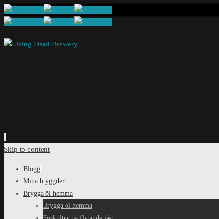
Skip to content
Blogg
Mina bryggder
Brygga öl hemma
Brygga öl hemma
Förkultur på flytande jäst