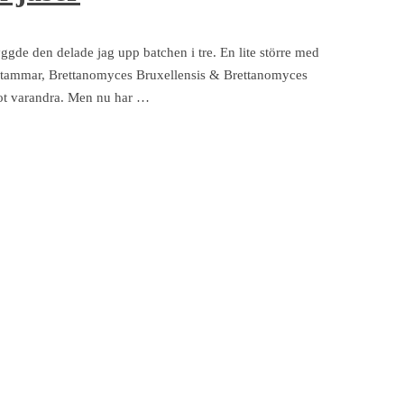
gde den delade jag upp batchen i tre. En lite större med
s-stammar, Brettanomyces Bruxellensis & Brettanomyces
 mot varandra. Men nu har …