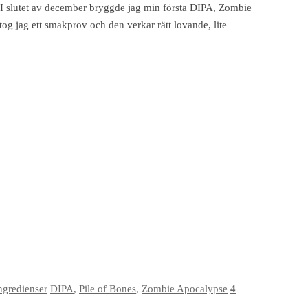
. I slutet av december bryggde jag min första DIPA, Zombie
tog jag ett smakprov och den verkar rätt lovande, lite
ngredienser
DIPA
,
Pile of Bones
,
Zombie Apocalypse
4