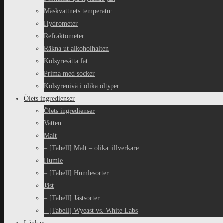
Mäskvattnets temperatur
Hydrometer
Refraktometer
Räkna ut alkoholhalten
Kolsyresätta fat
Prima med socker
Kolsyrenivå i olika öltyper
Ölets ingredienser
Ölets ingredienser
Vatten
Malt
– [Tabell] Malt – olika tillverkare
Humle
– [Tabell] Humlesorter
Jäst
– [Tabell] Jästsorter
– [Tabell] Wyeast vs. White Labs
Länkar