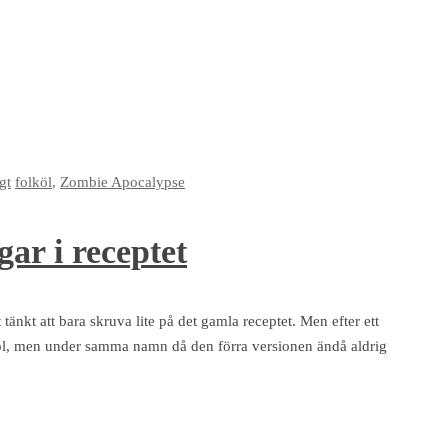
gt
folköl
,
Zombie Apocalypse
gar i receptet
änkt att bara skruva lite på det gamla receptet. Men efter ett
nan öl, men under samma namn då den förra versionen ändå aldrig