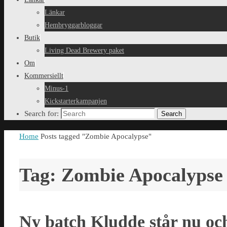
Länkar
Hembryggarbloggar
Butik
Living Dead Brewery paket
Om
Kommersiellt
Minus-1
Kickstarterkampanjen
Search for:
Search
Home
Posts tagged "Zombie Apocalypse"
Tag: Zombie Apocalypse
Ny batch Kludde står nu och