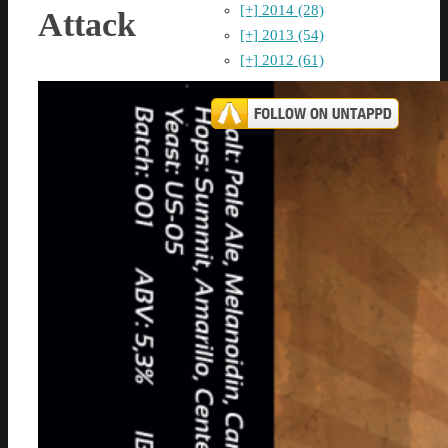
[+]
2014 (28)
Attack
[+]
2013 (54)
[+]
2012 (61)