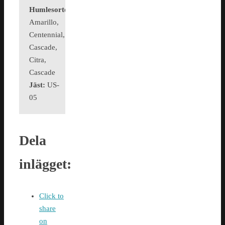
Humlesorter:
Summit,
Amarillo,
Centennial,
Cascade,
Citra,
Cascade
Jäst:
US-
05
Dela
inlägget:
Click to
share
on