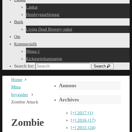
Länkar
Hembryggarbloggar
Butik
Living Dead Brewery paket
Om
Kommersiellt
Minus-1
Kickstarterkampanjen
Search for:
Search
Home
Annons
Mina
bryggder
Archives
Zombie Attack
[+]
2017 (1)
Zombie
[+]
2016 (17)
[+]
2015 (24)