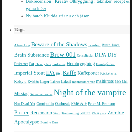
Bokrecension : Kreativ Ölbryggning : tekniker, recept &
galna idéer
Ny batch Kludde står nu och jäser
Tags
Beware of the Shadows
Brain Juice
A New Hop
Bourbon
Brew 001
Brain Substance
DIPA
DIY
Corneliusfat
Hembryggning
Etiketter
Fat
Flaskfyllare
Förkultur
Humlegården
IPA
Kaffe
Imperial Stout
Kaffeporter
jäst
Kickstarter
maltkross
Kolsyra
Lager
Laksil
Kylskåp
Lakrits
magnetomrörare
Malt Mill
Night of the vampire
Misstag
Nebuchadnezzar
Pale Ale
Not Dead Yet
Omnipollo
Outbreak
Peter M. Eronson
Porter
Recension
Zombie
Vatten
Stout
Torrhumling
Vörtkylare
Apocalypse
Zombie Dust