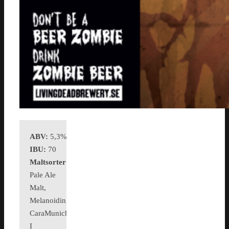
ABV:
5,3%
IBU:
70
Maltsorter:
Pale Ale
Malt,
Melanoidin,
CaraMunich
I