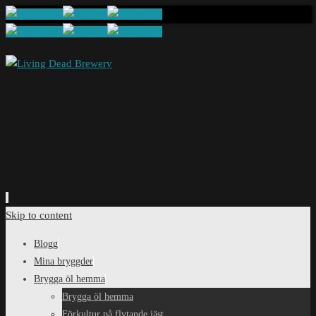
Skip to content
Blogg
Mina bryggder
Brygga öl hemma
Brygga öl hemma
Förkultur på flytande jäst