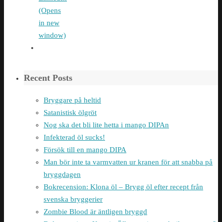
(Opens
in new
window)
Recent Posts
Bryggare på heltid
Satanistisk ölgröt
Nog ska det bli lite hetta i mango DIPAn
Infekterad öl sucks!
Försök till en mango DIPA
Man bör inte ta varmvatten ur kranen för att snabba på
bryggdagen
Bokrecension: Klona öl – Brygg öl efter recept från
svenska bryggerier
Zombie Blood är äntligen bryggd