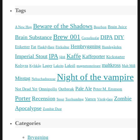
Tags
Beware of the Shadows
Brain Juice
A New Hop
Bourbon
Brew 001
Brain Substance
DIPA
DIY
Corneliusfat
Hembryggning
Etiketter
Fat
Flaskfyllare
Förkultur
Humlegården
IPA
Kaffe
Imperial Stout
Kaffeporter
jäst
Kickstarter
maltkross
Kolsyra
Lager
Laksil
Kylskåp
Lakrits
magnetomrörare
Malt Mill
Night of the vampire
Misstag
Nebuchadnezzar
Pale Ale
Not Dead Yet
Omnipollo
Outbreak
Peter M. Eronson
Porter
Recension
Zombie
Vatten
Stout
Torrhumling
Vörtkylare
Apocalypse
Zombie Dust
Categories
Bryggning