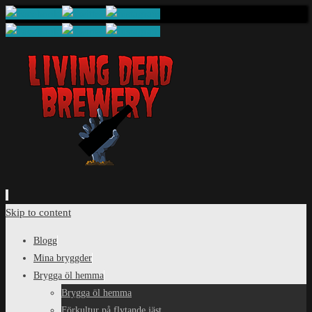
Skip to content
Blogg
Mina bryggder
Brygga öl hemma
Brygga öl hemma
Förkultur på flytande jäst