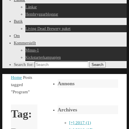
Länkar
Hembryggarbloggar
Butik
Living Dead Brewery paket
Om
Kommersiellt
Minus-1
Kickstarterkampanjen
Search for:
Search
Home
Posts
Annons
tagged
"Program"
Archives
Tag:
[+]
2017 (1)