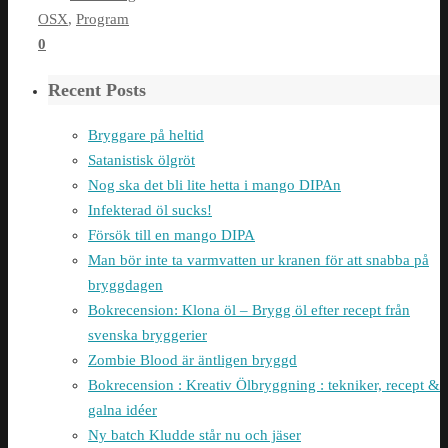
OSX
,
Program
0
Recent Posts
Bryggare på heltid
Satanistisk ölgröt
Nog ska det bli lite hetta i mango DIPAn
Infekterad öl sucks!
Försök till en mango DIPA
Man bör inte ta varmvatten ur kranen för att snabba på
bryggdagen
Bokrecension: Klona öl – Brygg öl efter recept från
svenska bryggerier
Zombie Blood är äntligen bryggd
Bokrecension : Kreativ Ölbryggning : tekniker, recept &
galna idéer
Ny batch Kludde står nu och jäser