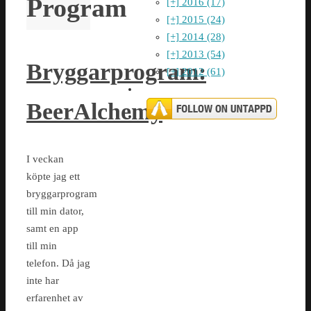
Program
[+]
2016 (17)
[+]
2015 (24)
[+]
2014 (28)
[+]
2013 (54)
Bryggarprogram:
[+]
2012 (61)
BeerAlchemy
I veckan
köpte jag ett
bryggarprogram
till min dator,
samt en app
till min
telefon. Då jag
inte har
erfarenhet av