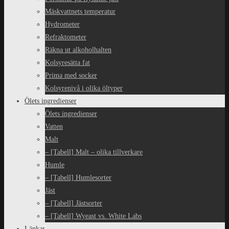
Mäskvattnets temperatur
Hydrometer
Refraktometer
Räkna ut alkoholhalten
Kolsyresätta fat
Prima med socker
Kolsyrenivå i olika öltyper
Ölets ingredienser
Ölets ingredienser
Vatten
Malt
– [Tabell] Malt – olika tillverkare
Humle
– [Tabell] Humlesorter
Jäst
– [Tabell] Jästsorter
– [Tabell] Wyeast vs. White Labs
Länkar